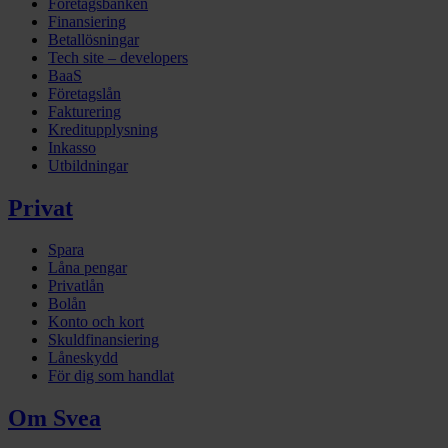
Företagsbanken
Finansiering
Betallösningar
Tech site – developers
BaaS
Företagslån
Fakturering
Kreditupplysning
Inkasso
Utbildningar
Privat
Spara
Låna pengar
Privatlån
Bolån
Konto och kort
Skuldfinansiering
Låneskydd
För dig som handlat
Om Svea