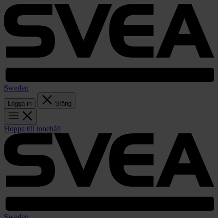
Sweden
Logga in
Stäng
Hoppa till innehåll
Sweden