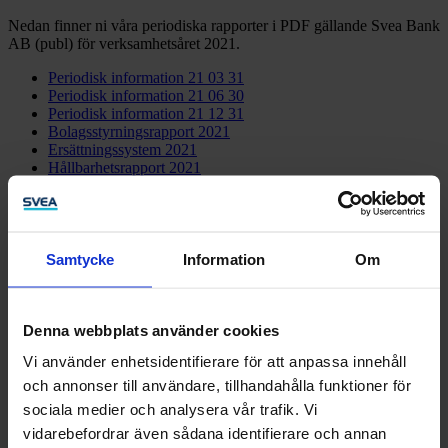
Nedan finner ni våra periodiska rapporter i PDF gällande Svea Bank
AB (publ) för verksamhetsåret 2021.
Periodisk information 21 03 31
Periodisk information 21 06 30
Periodisk information 21 12 31
Bolagsstyrningsrapport 2021
Ersättningssystem 2021
Hållbarhetsrapport 2021
Pelare 3 - övrig information 2021
Periodisk information 2020
Samtycke
Information
Om
Nedan finner ni en periodisk rapport i PDF per kvartal gällande
Svea Ekonomi AB (publ) för verksamhetsåret 2020.
Periodisk information 20 03 31
Denna webbplats använder cookies
Periodisk information 20 06 30
Periodisk information 20 09 30
Vi använder enhetsidentifierare för att anpassa innehåll
Periodisk information 20 12 31
och annonser till användare, tillhandahålla funktioner för
Bolagsstyrningsrapport 2020
sociala medier och analysera vår trafik. Vi
Ersättningssystem
Hållbarhetsrapport 2020
vidarebefordrar även sådana identifierare och annan