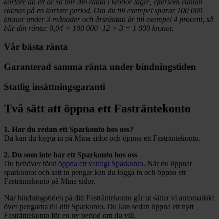
kortare än ett år så blir din ränta i kronor lägre, eftersom räntan
räknas på en kortare period. Om du till exempel sparar 100 000
kronor under 3 månader och årsräntan är till exempel 4 procent, så
blir din ränta: 0,04 × 100 000÷12 × 3 = 1 000 kronor.
Vår bästa ränta
Garanterad samma ränta under bindningstiden
Statlig insättningsgaranti
Två sätt att öppna ett Fasträntekonto
1. Har du redan ett Sparkonto hos oss?
Då kan du logga in på Mina sidor och öppna ett Fasträntekonto.
2. Du som inte har ett Sparkonto hos oss
Du behöver först
öppna ett vanligt Sparkonto
. När du öppnat
sparkontot och satt in pengar kan du logga in och öppna ett
Fasträntekonto på Mina sidor.
När bindningstiden på ditt Fasträntekonto går ut sätter vi automatiskt
över pengarna till ditt Sparkonto. Du kan sedan öppna ett nytt
Fasträntekonto för en ny period om du vill.