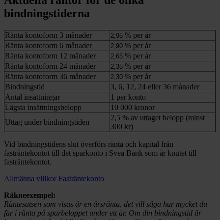
bindningstiderna
Ränta kontoform 3 månader
% per år
2,95
Ränta kontoform 6 månader
% per år
2,90
Ränta kontoform 12 månader
% per år
2,65
Ränta kontoform 24 månader
% per år
2,35
Ränta kontoform 36 månader
% per år
2,30
Bindningstid
3, 6, 12, 24 eller 36 månader
Antal insättningar
1 per konto
Lägsta insättningsbelopp
10 000 kronor
2,5 % av uttaget belopp (minst
Uttag under bindningstiden
300 kr)
Vid bindningstidens slut överförs ränta och kapital från
fasträntekontot till det sparkonto i Svea Bank som är knutet till
fasträntekontot.
Allmänna villkor Fasträntekonto
Räkneexempel:
Räntesatsen som visas är en årsränta, det vill säga hur mycket du
får i ränta på sparbeloppet under ett år. Om din bindningstid är