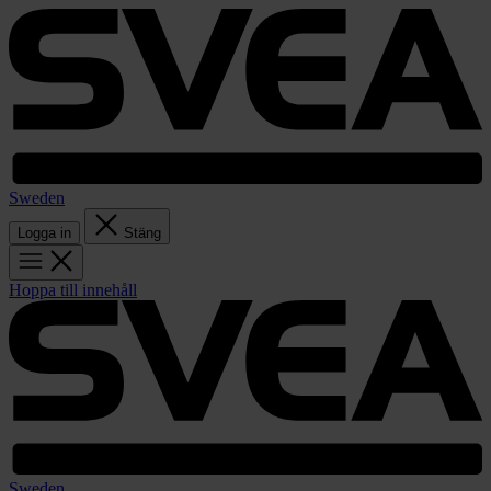
Sweden
Logga in
Stäng
Hoppa till innehåll
Sweden