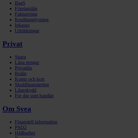
BaaS
Företagslån
Fakturering
Kreditupplysning
Inkasso
Utbildningar
Privat
Spara
Låna pengar
Privatlån
Bolån
Konto och kort
Skuldfinansiering
Låneskydd
För dig som handlat
Om Svea
Finansiell information
PSD2
Hållbarhet