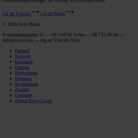
Finansieringslösningar för företag och privatpersoner
Gå till Företag
Gå till Privat
© 2026 Svea Bank
Evenemangsgatan 31 — SE-169 81 Solna — 08 735 90 00 —
info@svea.com — org.nr 556158‑7634
Finland
Norway
Denmark
Estonia
Netherlands
Belgium
Switzerland
Austria
Germany
About Svea Group