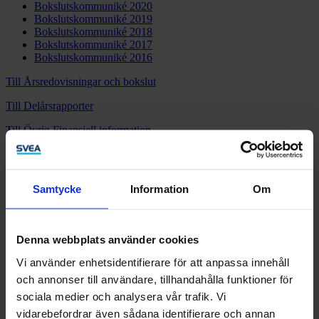
Bokslutskommuniké 2020
Bokslutskommuniké 2019
Bokslutskommuniké 2018
Bokslutskommuniké 2017
Bokslutskommuniké 2016
Till Årsredovisningar och bokslut
Till Delårsrapporter
Till Övrig Finansiell information
Samtycke
Information
Om
Kontakta oss
Kontakt Företag
Kontakt Privat
Denna webbplats använder cookies
Vi använder enhetsidentifierare för att anpassa innehåll
LinkedIn
och annonser till användare, tillhandahålla funktioner för
sociala medier och analysera vår trafik. Vi
Företag
vidarebefordrar även sådana identifierare och annan