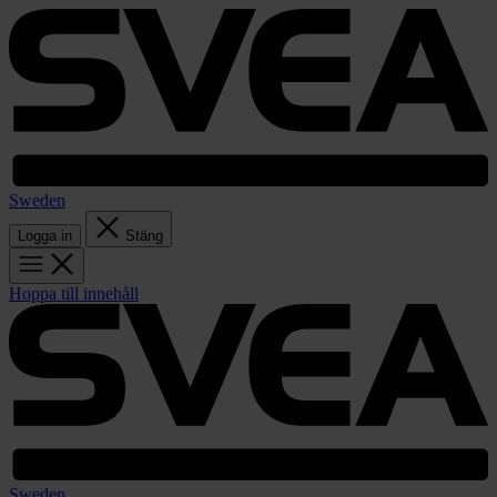
Sweden
Logga in
Stäng
Hoppa till innehåll
Sweden