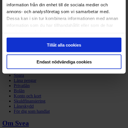
information från din enhet till de sociala medier och
Företagsbanken
Finansiering
annons- och analysföretag som vi samarbetar med.
Betallösningar
Dessa kan i sin tur kombinera informationen med annan
Tech site – developers
information som du har tillhandahållit eller som de har
BaaS
Företagslån
samlat in när du har använt deras tjänster.
Fakturering
Kreditupplysning
Tillåt alla cookies
Inkasso
Utbildningar
Endast nödvändiga cookies
Privat
Spara
Låna pengar
Privatlån
Bolån
Konto och kort
Skuldfinansiering
Låneskydd
För dig som handlat
Om Svea