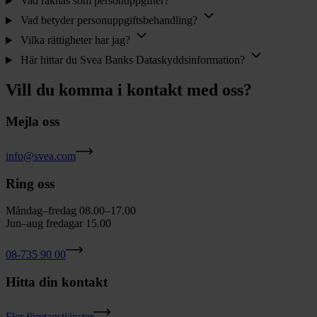
Vad räknas som personuppgifter?
Vad betyder personuppgiftsbehandling?
Vilka rättigheter har jag?
Här hittar du Svea Banks Dataskyddsinformation?
Vill du komma i kontakt med oss?
Mejla oss
info@svea.com
Ring oss
Måndag–fredag
0
8.00–17.00
Jun–aug
f
redagar 15.00
08-735 90 00
Hitta din kontakt
Fler företagstjänster