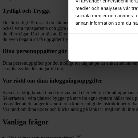
Vi använder enhetsidentifierar
medier och analysera vår traf
Tydligt och Tryggt
sociala medier och annons- 
Det är viktigt för oss att du känner dig trygg med vår hantering av din
annan information som du har 
också vara transparenta och göra dig uppmärksam på vilka personuppgift
du efterfrågar. Du har rätt att få veta vilka av dina personuppgifter so
du även begära att få uppgifter flyttade eller raderade.
Dina personuppgifter gör det möjligt
Dina personuppgifter gör det möjligt för dig att på ett enkelt sätt anvä
skräddarsydda lösningar till dig.
Var rädd om dina inloggningsuppgifter
Svea tar aldrig kontakt med dig via mejl eller telefon för att uppmana 
Säkerheten i våra tjänster bygger på att våra egna system håller reda 
oss gäller att du anger lösenord och koder enligt de instruktioner vi ha
Var rädd om dina koder och klicka aldrig på länkar i mejl om du inte ä
Vanliga frågor