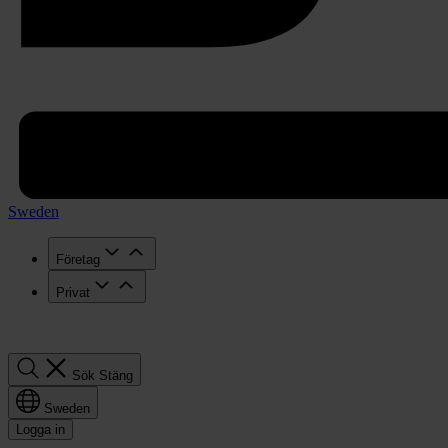
Sweden
Företag
Privat
Sök
Sök
Stäng
Sweden
Logga in