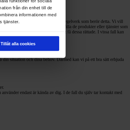
ålla funktioner för sociala
tion från din enhet till de
kombinera informationen med
konfidentiellt enligt de lagar och regelverk som berör detta. Vi vill
 tjänster.
vi behöver för att kunna tillhandahålla de produkter eller tjänster som
 felaktiga uppgifter har du rätt att få dessa rättade. I vissa fall kan
Tillåt alla cookies
stå din situation och dina behov. Därmed kan vi på ett bra sätt erbjuda
er.
 använder endast är kända av dig. I de fall du själv tar kontakt med