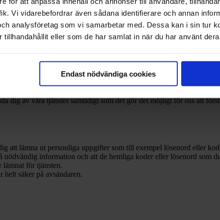
e för att anpassa innehåll och annonser till användare, tillhandah
ik. Vi vidarebefordrar även sådana identifierare och annan informa
och analysföretag som vi samarbetar med. Dessa kan i sin tur 
a personuppgifter. Dina uppgifter skyddas av banksekretess och hanteras 
tillhandahållit eller som de har samlat in när du har använt deras
er vi behandlar och varför. Vi samlar inte in fler uppgifter än de som 
m behandlas oss och kan begära ett utdrag. Om du skulle upptäcka att vi har
Endast nödvändiga cookies
nda dig av våra tjänster samtidigt som det gör det möjligt för oss att för
dig att lämna ut personliga uppgifter som till exempel lösenord eller kod
på nödvändig information och att de hemliga koder eller lösenord som du
r lämnat för tjänsten.
r helt säker på avsändaren.