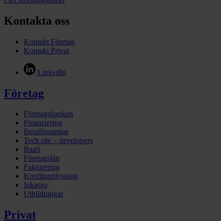
Kontakta oss
Kontakt Företag
Kontakt Privat
LinkedIn
Företag
Företagsbanken
Finansiering
Betallösningar
Tech site – developers
BaaS
Företagslån
Fakturering
Kreditupplysning
Inkasso
Utbildningar
Privat