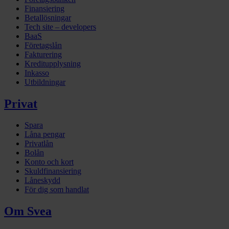
Finansiering
Betallösningar
Tech site – developers
BaaS
Företagslån
Fakturering
Kreditupplysning
Inkasso
Utbildningar
Privat
Spara
Låna pengar
Privatlån
Bolån
Konto och kort
Skuldfinansiering
Låneskydd
För dig som handlat
Om Svea