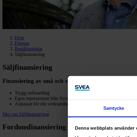
Hem
Företag
Betallösningar
Säljfinansiering
Säljfinansiering
Finansiering av små och stora investeringar med delbe
Trygg onboarding
Egen representant från Svea
Anpassat för din verksamhet
Samtycke
Mer om Säljfinansiering
Fordons­finansiering
Denna webbplats använder 