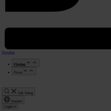
Sweden
Företag
Privat
Sök
Sök
Stäng
Sweden
Logga in