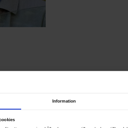
talning i din butik
Information
cookies