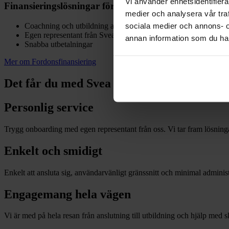
Vi använder enhetsidentifierar
Finansieringslösningar för bil, mc, skoter, släp och a
medier och analysera vår traf
sociala medier och annons- 
Coachning och utbildning av personal
Egen representant från Svea
annan information som du har 
Snabba utbetalningar
Mer om Fordonsfinansiering
Det får du med Svea
Personlig service
Trygg onboarding med egen representant från oss. Vi tar fram lösnin
Enkelt och smidigt
Enkelt att ansluta sig, användarvänligt gränssnitt och minimal administ
Engagemang hela vägen
Vi är med på hela resan från anslutning till utbildning och hjälp med 