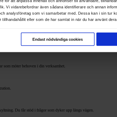
e för att anpassa innehåll och annonser till användare, tillhandah
ndra fordon
ik. Vi vidarebefordrar även sådana identifierare och annan informa
och analysföretag som vi samarbetar med. Dessa kan i sin tur 
tillhandahållit eller som de har samlat in när du har använt deras
Endast nödvändiga cookies
gar som möter behoven i din verksamhet.
ration.
skyltning. Du får stöd i frågor som dyker upp längs vägen.