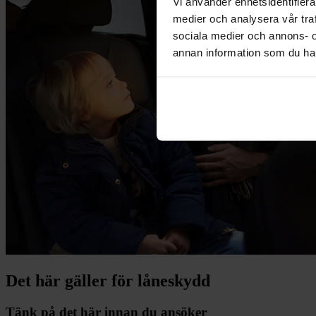
Vi använder enhetsidentifierar
medier och analysera vår traf
sociala medier och annons- 
annan information som du har 
Det här gäller för låneskydd
Tänk på det här innan du ansöker