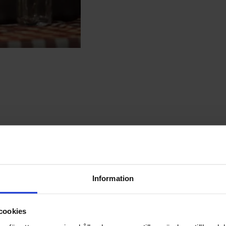
ecknar ett låneavtal med Svea Bank (senast 90 dagar efter lånet utbetala
 en period. Ersättning kan lämnas även vid dödsfall.
nd med din månadsbetalning för lånet och du kan när som helst säga upp
Information
cookies