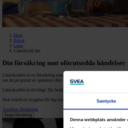
Hem
Privat
Låna
Låneskydd lån
Din försäkring mot oförutsedda händelser
Låneskyddet är en försäkring som du kan teckna i samband med att du t
om du på grund av sjukdom eller skada inte skulle kunna arbeta under
Låneskyddet är frivilligt. Du betalar försäkringen månadsvis i samba
Helt enkelt en trygghet för dig som lånar.
Samtycke
Ansökan försäkring
Ångra försäkring
Denna webbplats använder 