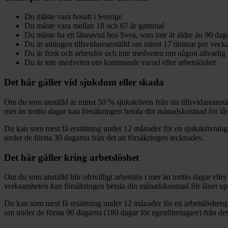
Du måste vara bosatt i Sverige
Du måste vara mellan 18 och 67 år gammal
Du måste ha ett låneavtal hos Svea, som inte är äldre än 90 dag
Du är antingen tillsvidareanställd om minst 17 timmar per veck
Du är frisk och arbetsför och inte medveten om någon allvarli
Du är inte medveten om kommande varsel eller arbetslöshet
Det här gäller vid sjukdom eller skada
Om du som anställd är minst 50 % sjukskriven från sin tillsvidareanstäl
mer än trettio dagar kan försäkringen betala din månadskostnad för lån
Du kan som mest få ersättning under 12 månader för en sjukskrivningsp
under de första 30 dagarna från det att försäkringen tecknades.
Det här gäller kring arbetslöshet
Om du som anställd blir ofrivilligt arbetslös i mer än trettio dagar ell
verksamheten kan försäkringen betala din månadskostnad för lånet upp
Du kan som mest få ersättning under 12 månader för en arbetslöshetspe
om under de första 90 dagarna (180 dagar för egenföretagare) från det