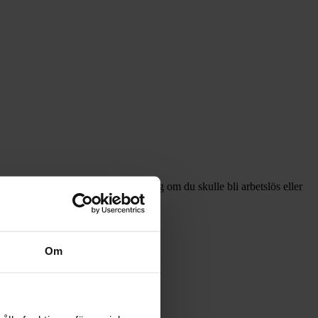
ts). Försäkringen kan ge ersättning om du skulle bli arbetslös eller
 försäkringen.
Om