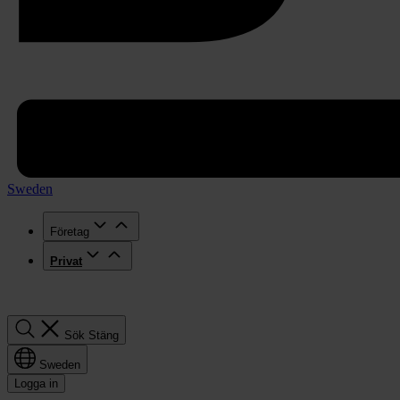
Sweden
Företag
Privat
Sök
Sök
Stäng
Sweden
Logga in