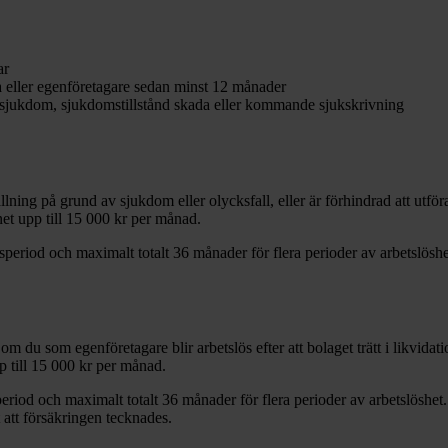
ar
a eller egenföretagare sedan minst 12 månader
g sjukdom, sjukdomstillstånd skada eller kommande sjukskrivning
lning på grund av sjukdom eller olycksfall, eller är förhindrad att utföra
et upp till 15 000 kr per månad.
eriod och maximalt totalt 36 månader för flera perioder av arbetslöshet.
er om du som egenföretagare blir arbetslös efter att bolaget trätt i likvi
 till 15 000 kr per månad.
riod och maximalt totalt 36 månader för flera perioder av arbetslöshet
 att försäkringen tecknades.