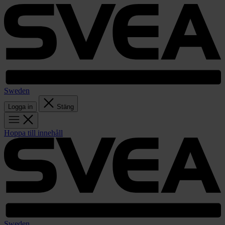
Sweden
Logga in
Stäng
Hoppa till innehåll
Sweden