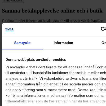
Tillåt cookies
Samma betalupplevelse online och i butik
Ge dina kunder friheten att betala som de vill oavsett var de handlar.
Upptäck våra lösningar för e-handel
Fler köp med finansiering i butiken
Samtycke
Information
O
För kunder som står inför en stor eller liten investering kan
möjligheten att fördela kostnaden över tid göra hela skillnaden.
Denna webbplats använder cookies
Öka intäkterna med säljfinansiering
Vi använder enhetsidentifierare för att anpassa innehåll och
Så kommer du igång
till användare, tillhandahålla funktioner för sociala medier och
analysera vår trafik. Vi vidarebefordrar även sådana identifie
Hör av dig till oss för att diskutera hur vi bäst möter behoven i ditt
annan information från din enhet till de sociala medier och a
företag.
och analysföretag som vi samarbetar med. Dessa kan i sin t
Jag vill veta mer
kombinera informationen med annan information som du har
tillhandahållit eller som de har samlat in när du har använt d
Vi vill växa med dig