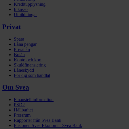
Kreditupplysning
Inkasso
Utbildningar
Privat
Spara
Låna pengar
Privatlån
Bolån
Konto och kort
Skuldfinansiering
Låneskydd
För dig som handlat
Om Svea
Finansiell information
PSD2
Hållbarhet
Pressrum
Rapporter från Svea Bank
Fusionen Svea Ekonomi - Svea Bank