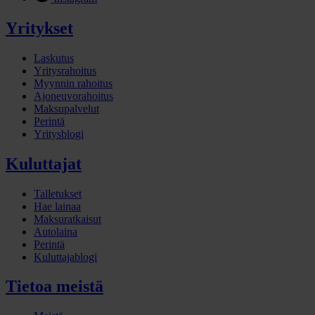
Yritykset
Laskutus
Yritysrahoitus
Myynnin rahoitus
Ajoneuvorahoitus
Maksupalvelut
Perintä
Yritysblogi
Kuluttajat
Talletukset
Hae lainaa
Maksuratkaisut
Autolaina
Perintä
Kuluttajablogi
Tietoa meistä