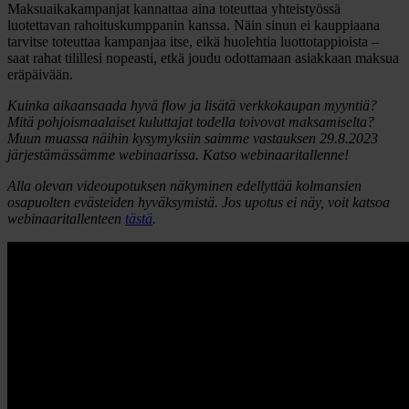
Maksuaikakampanjat kannattaa aina toteuttaa yhteistyössä
luotettavan rahoituskumppanin kanssa. Näin sinun ei kauppiaana
tarvitse toteuttaa kampanjaa itse, eikä huolehtia luottotappioista –
saat rahat tilillesi nopeasti, etkä joudu odottamaan asiakkaan maksua
eräpäivään
.
Kuinka aikaansaada hyvä flow ja lisätä verkkokaupan myyntiä?
Mitä pohjoismaalaiset kuluttajat todella toivovat maksamiselta?
Muun muassa näihin kysymyksiin saimme vastauksen 29.8.2023
järjestämässämme webinaarissa. Katso webinaaritallenne!
Alla olevan videoupotuksen näkyminen edellyttää kolmansien
osapuolten evästeiden hyväksymistä. Jos upotus ei näy, voit katsoa
webinaaritallenteen
tästä
.