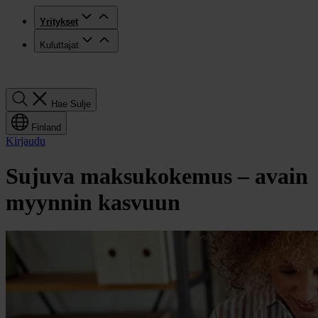
Yritykset
Kuluttajat
Hae
Hae
Sulje
Finland
Kirjaudu
Sujuva maksukokemus – avain
myynnin kasvuun