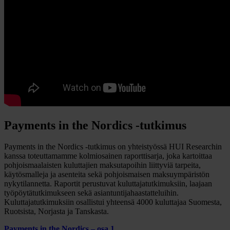
Payments in the Nordics -tutkimus
Payments in the Nordics -tutkimus on yhteistyössä HUI Researchin
kanssa toteuttamamme kolmiosainen raporttisarja, joka kartoittaa
pohjoismaalaisten kuluttajien maksutapoihin liittyviä tarpeita,
käytösmalleja ja asenteita sekä pohjoismaisen maksuympäristön
nykytilannetta. Raportit perustuvat kuluttajatutkimuksiin, laajaan
työpöytätutkimukseen sekä asiantuntijahaastatteluihin.
Kuluttajatutkimuksiin osallistui yhteensä 4000 kuluttajaa Suomesta,
Ruotsista, Norjasta ja Tanskasta.
Payments in the Nordics – osa 1