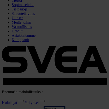
Meistä
Sopimusehdot
Tietosuoja
Saavutettavuus
Uutiset
Meille töihin
Vastuullisuus
Urheilu
Asiakkaitamme
Kumppanit
Enemmän mahdollisuuksia
Kuluttajat
Yritykset