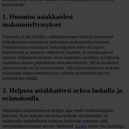
keskiostosta.
1. Huomioi asiakkaidesi
maksumieltymykset
Payments in the Nordics -tutkimuksemme tulokset korostavat
paikallisuuden merkitystä kuluttajien maksumieltymyksissä.
Pohjoismaissa kuluttajien maksutapoihin liittyvät tarpeet,
käytösmallit ja asenteet vaihtelevat maittain, ja varmistaaksesi
sujuvan maksukokemuksen sinun kannattaa perehtyä syvällisesti
markkina-alueesi paikalliseen maksukulttuuriin. Myös eri-ikäiset
asiakasryhmät on hyvä huomioida, sillä tutkimuksemme mukaan
kuluttajien maksumieltymykset vaihtelevat merkittävästi eri
sukupolvien välillä.
2. Helpota asiakkaittesi arkea laskulla ja
erämaksulla
Maksuajan tarjoaminen on helppo tapa viedä verkkokauppasi
kasvuun. Kun maksun voi hoitaa laskulla myöhemmin, on
asiakkaalla mahdollisuus tutustua tuotteisiin rauhassa, eikä
ostopäätöksen kanssa tarvitse hätiköidä.
Lasku
onkin yksi kuluttaja-