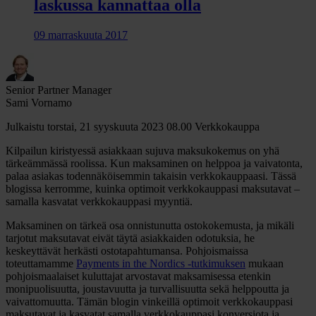
laskussa kannattaa olla
09 marraskuuta 2017
Senior Partner Manager
Sami Vornamo
Julkaistu torstai, 21 syyskuuta 2023 08.00
Verkkokauppa
Kilpailun kiristyessä asiakkaan sujuva maksukokemus on yhä
tärkeämmässä roolissa. Kun maksaminen on helppoa ja vaivatonta,
palaa asiakas todennäköisemmin takaisin verkkokauppaasi. Tässä
blogissa kerromme, kuinka optimoit verkkokauppasi maksutavat –
samalla kasvatat verkkokauppasi myyntiä.
Maksaminen on tärkeä osa onnistunutta ostokokemusta, ja mikäli
tarjotut maksutavat eivät täytä asiakkaiden odotuksia, he
keskeyttävät herkästi ostotapahtumansa. Pohjoismaissa
toteuttamamme
Payments in the Nordics -tutkimuksen
mukaan
pohjoismaalaiset kuluttajat arvostavat maksamisessa etenkin
monipuolisuutta, joustavuutta ja turvallisuutta sekä helppoutta ja
vaivattomuutta. Tämän blogin vinkeillä optimoit verkkokauppasi
maksutavat ja kasvatat samalla verkkokauppasi konversiota ja