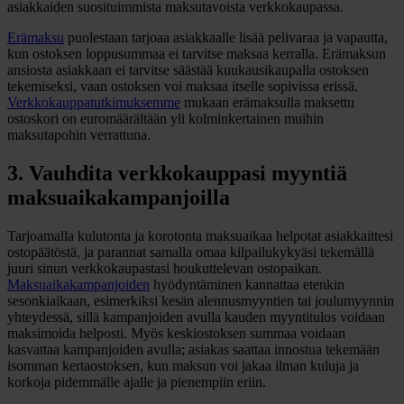
asiakkaiden suosituimmista maksutavoista verkkokaupassa.
Erämaksu
puolestaan tarjoaa asiakkaalle lisää pelivaraa ja vapautta,
kun ostoksen loppusummaa ei tarvitse maksaa kerralla. Erämaksun
ansiosta asiakkaan ei tarvitse säästää kuukausikaupalla ostoksen
tekemiseksi, vaan ostoksen voi maksaa itselle sopivissa erissä.
Verkkokauppatutkimuksemme
mukaan erämaksulla maksettu
ostoskori on euromäärältään yli kolminkertainen muihin
maksutapohin verrattuna.
3. Vauhdita verkkokauppasi myyntiä
maksuaikakampanjoilla
Tarjoamalla kulutonta ja korotonta maksuaikaa helpotat asiakkaittesi
ostopäätöstä, ja parannat samalla omaa kilpailukykyäsi tekemällä
juuri sinun verkkokaupastasi houkuttelevan ostopaikan.
Maksuaikakampanjoiden
hyödyntäminen kannattaa etenkin
sesonkiaikaan, esimerkiksi kesän alennusmyyntien tai joulumyynnin
yhteydessä, sillä kampanjoiden avulla kauden myyntitulos voidaan
maksimoida helposti. Myös keskiostoksen summaa voidaan
kasvattaa kampanjoiden avulla; asiakas saattaa innostua tekemään
isomman kertaostoksen, kun maksun voi jakaa ilman kuluja ja
korkoja pidemmälle ajalle ja pienempiin eriin.