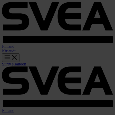
Finland
Kirjaudu
Siirry sisältöön
Finland