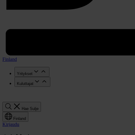
Finland
Yritykset
Kuluttajat
Hae
Hae
Sulje
Finland
Kirjaudu