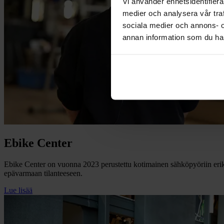
Vi använder enhetsidentifierar
medier och analysera vår traf
sociala medier och annons- 
annan information som du har 
Ebike Center
Ebike Center on vuonna 2023 perustettu kotimainen sähköpyöriin eri
epävarmaan tilanteeseen.
Lue lisää