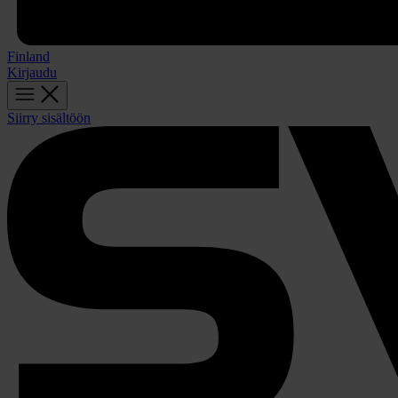
Finland
Kirjaudu
Siirry sisältöön