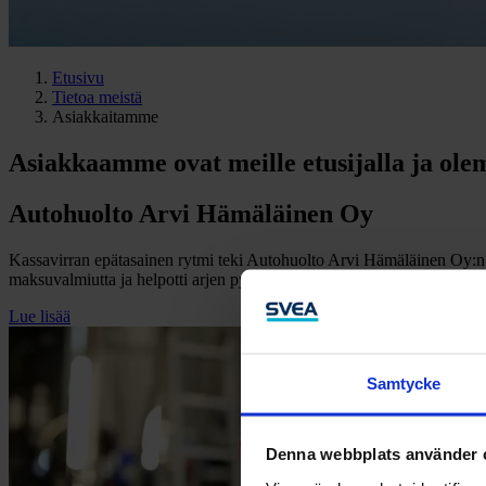
Etusivu
Tietoa meistä
Asiakkaitamme
Asiakkaamme ovat meille etusijalla ja ole
Autohuolto Arvi Hämäläinen Oy
Kassavirran epätasainen rytmi teki Autohuolto Arvi Hämäläinen Oy:n ar
maksuvalmiutta ja helpotti arjen pyörittämistä.
Lue lisää
Samtycke
Denna webbplats använder 