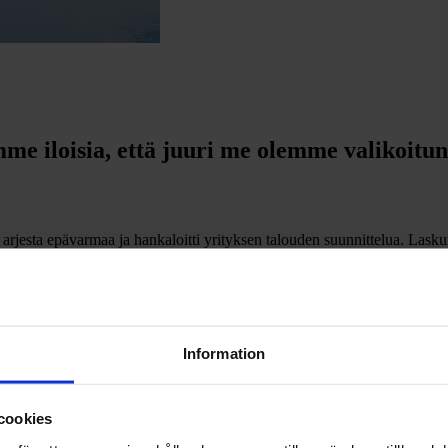
mme iloisia, että juuri me olemme valikoitu
jesta epävarmaa ja hankaloitti yrityksen talouden suunnittelua. Laskur
Information
cookies