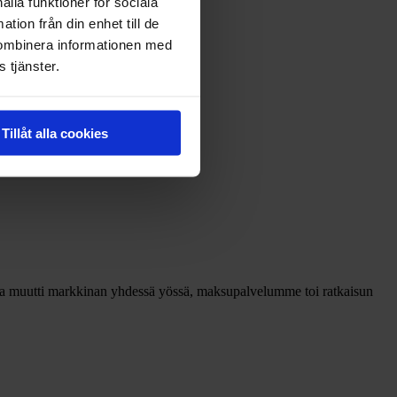
ålla funktioner för sociala
tion från din enhet till de
kombinera informationen med
 tjänster.
Tillåt alla cookies
sta muutti markkinan yhdessä yössä, maksupalvelumme toi ratkaisun