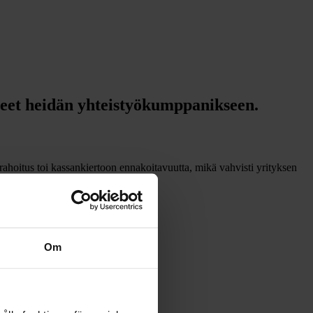
neet heidän yhteistyökumppanikseen.
ahoitus toi kassankiertoon ennakoitavuutta, mikä vahvisti yrityksen
Om