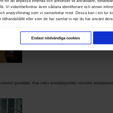
e för att anpassa innehåll och annonser till användare, tillhandah
ik. Vi vidarebefordrar även sådana identifierare och annan informa
och analysföretag som vi samarbetar med. Dessa kan i sin tur 
tillhandahållit eller som de har samlat in när du har använt deras
Endast nödvändiga cookies
koistunut pyöräliike. Kun esitys työsuhdepyörien veroedun poistamise