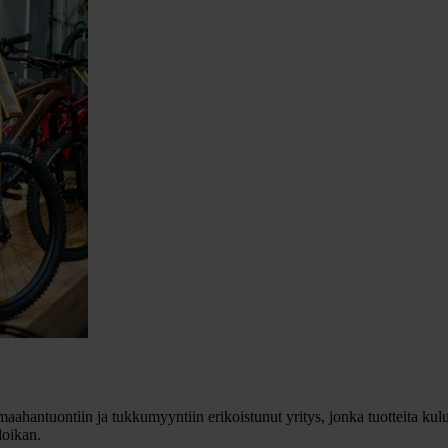
ahantuontiin ja tukkumyyntiin erikoistunut yritys, jonka tuotteita ku
loikan.