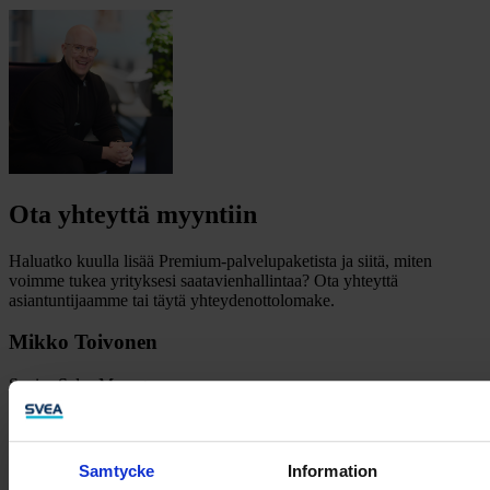
Ota yhteyttä myyntiin
Haluatko kuulla lisää Premium-palvelupaketista ja siitä, miten
voimme tukea yrityksesi saatavienhallintaa? Ota yhteyttä
asiantuntijaamme tai täytä yhteydenottolomake.
Mikko Toivonen
Senior Sales Manager
+358 50 309 6586
mikko.toivonen@svea.fi
Samtycke
Information