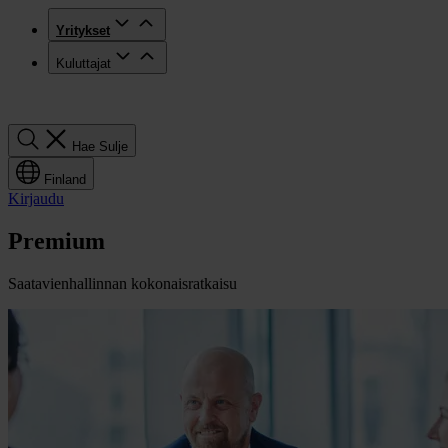
Yritykset
Kuluttajat
Hae
Hae
Sulje
Finland
Kirjaudu
Premium
Saatavienhallinnan kokonaisratkaisu