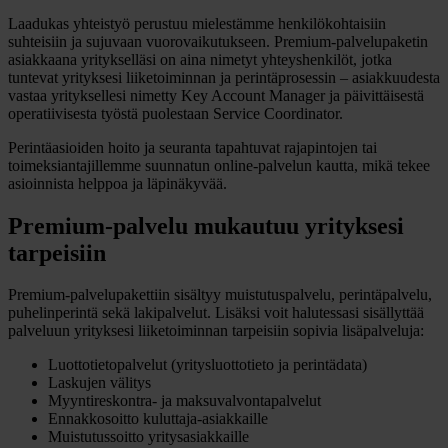
Laadukas yhteistyö perustuu mielestämme henkilökohtaisiin
suhteisiin ja sujuvaan vuorovaikutukseen. Premium-palvelupaketin
asiakkaana yritykselläsi on aina nimetyt yhteyshenkilöt, jotka
tuntevat yrityksesi liiketoiminnan ja perintäprosessin – asiakkuudesta
vastaa yrityksellesi nimetty Key Account Manager ja päivittäisestä
operatiivisesta työstä puolestaan Service Coordinator.
Perintäasioiden hoito ja seuranta tapahtuvat rajapintojen tai
toimeksiantajillemme suunnatun online-palvelun kautta, mikä tekee
asioinnista helppoa ja läpinäkyvää.
Premium-palvelu mukautuu yrityksesi
tarpeisiin
Premium-palvelupakettiin sisältyy muistutuspalvelu, perintäpalvelu,
puhelinperintä sekä lakipalvelut. Lisäksi voit halutessasi sisällyttää
palveluun yrityksesi liiketoiminnan tarpeisiin sopivia lisäpalveluja:
Luottotietopalvelut (yritysluottotieto ja perintädata)
Laskujen välitys
Myyntireskontra- ja maksuvalvontapalvelut
Ennakkosoitto kuluttaja-asiakkaille
Muistutussoitto yritysasiakkaille