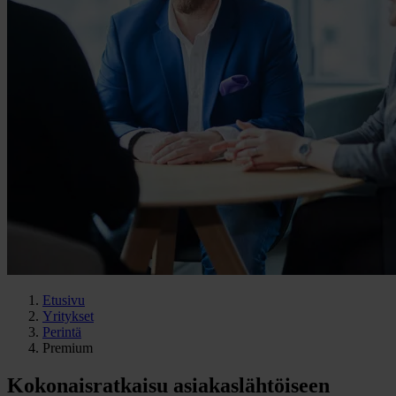
Etusivu
Yritykset
Perintä
Premium
Kokonaisratkaisu asiakaslähtöiseen