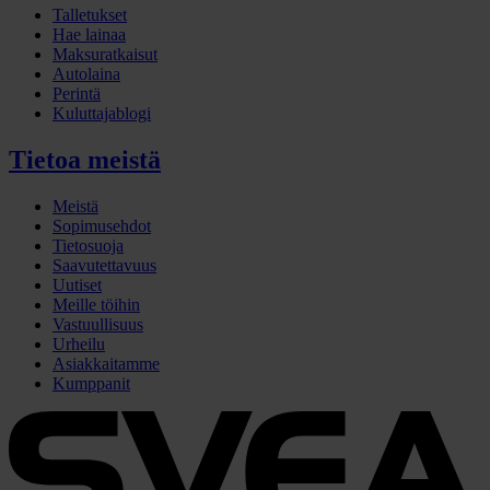
Talletukset
Hae lainaa
Maksuratkaisut
Autolaina
Perintä
Kuluttajablogi
Tietoa meistä
Meistä
Sopimusehdot
Tietosuoja
Saavutettavuus
Uutiset
Meille töihin
Vastuullisuus
Urheilu
Asiakkaitamme
Kumppanit