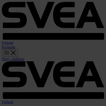
Finland
Kirjaudu
Siirry sisältöön
Finland