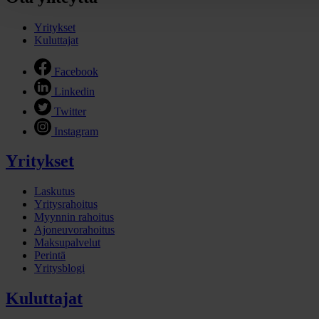
Yritykset
Kuluttajat
Facebook
Linkedin
Twitter
Instagram
Yritykset
Laskutus
Yritysrahoitus
Myynnin rahoitus
Ajoneuvorahoitus
Maksupalvelut
Perintä
Yritysblogi
Kuluttajat