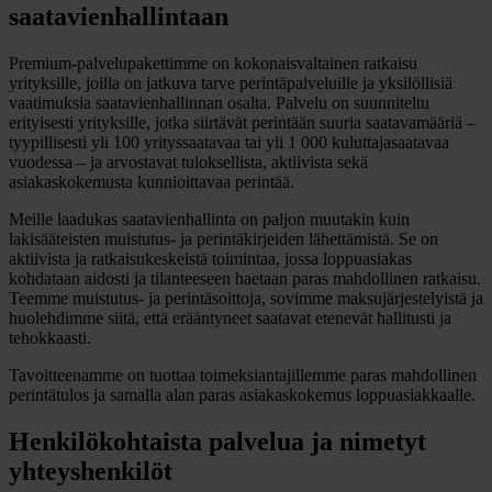
saatavienhallintaan
Premium-palvelupakettimme on kokonaisvaltainen ratkaisu
yrityksille, joilla on jatkuva tarve perintäpalveluille ja yksilöllisiä
vaatimuksia saatavienhallinnan osalta. Palvelu on suunniteltu
erityisesti yrityksille, jotka siirtävät perintään suuria saatavamääriä –
tyypillisesti yli 100 yrityssaatavaa tai yli 1 000 kuluttajasaatavaa
vuodessa – ja arvostavat tuloksellista, aktiivista sekä
asiakaskokemusta kunnioittavaa perintää.
Meille laadukas saatavienhallinta on paljon muutakin kuin
lakisääteisten muistutus- ja perintäkirjeiden lähettämistä. Se on
aktiivista ja ratkaisukeskeistä toimintaa, jossa loppuasiakas
kohdataan aidosti ja tilanteeseen haetaan paras mahdollinen ratkaisu.
Teemme muistutus- ja perintäsoittoja, sovimme maksujärjestelyistä ja
huolehdimme siitä, että erääntyneet saatavat etenevät hallitusti ja
tehokkaasti.
Tavoitteenamme on tuottaa toimeksiantajillemme paras mahdollinen
perintätulos ja samalla alan paras asiakaskokemus loppuasiakkaalle.
Henkilökohtaista palvelua ja nimetyt
yhteyshenkilöt