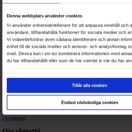
Denna webbplats använder cookies
Vi använder enhetsidentifierare för att anpassa innehåll och a
användare, tillhandahålla funktioner för sociala medier och an
Vi vidarebefordrar även sådana identifierare och annan inform
Saitko laskun?
enhet till de sociala medier och annons- och analysföretag 
med. Dessa kan i sin tur kombinera informationen med anna
Saitko meiltä perintäkirjeen? Asiakaspalvelumme auttaa sinua
du har tillhandahållit eller som de har samlat in när du har an
laskuihin, maksamiseen, möhästyneisiin maksuhin ja perintään
liittyvissä asioissa.
Ota yhteyttä
Tillåt alla cookies
Tarvitsetko apua perinnässä?
Endast nödvändiga cookies
Kaipaatko apua perintäasioissa? Kokenut myyntitiimimme osaa
neuvoa sopivan palvelun valitsemisessa.
Ota yhteyttä
Ota yhteyttä