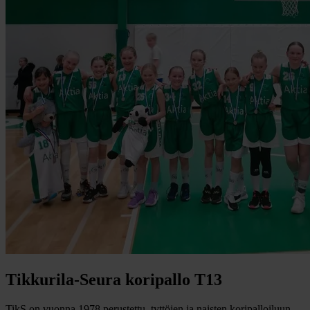
Tikkurila-Seura koripallo T13
TikS on vuonna 1978 perustettu, tyttöjen ja naisten koripalloiluun