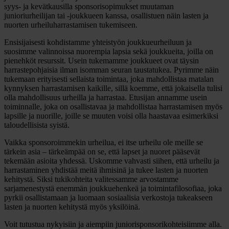
syys- ja kevätkausilla sponsorisopimukset muutaman
junioriurheilijan tai -joukkueen kanssa, osallistuen näin lasten ja
nuorten urheiluharrastamisen tukemiseen.
Ensisijaisesti kohdistamme yhteistyön joukkueurheiluun ja
suosimme valinnoissa nuorempia lapsia sekä joukkueita, joilla on
pienehköt resurssit. Usein tukemamme joukkueet ovat täysin
harrastepohjaisia ilman isomman seuran taustatukea. Pyrimme näin
tukemaan erityisesti sellaista toimintaa, joka mahdollistaa matalan
kynnyksen harrastamisen kaikille, sillä koemme, että jokaisella tulisi
olla mahdollisuus urheilla ja harrastaa. Etusijan annamme usein
toiminnalle, joka on osallistavaa ja mahdollistaa harrastamisen myös
lapsille ja nuorille, joille se muuten voisi olla haastavaa esimerkiksi
taloudellisista syistä.
Vaikka sponsoroimmekin urheilua, ei itse urheilu ole meille se
tärkein asia – tärkeämpää on se, että lapset ja nuoret pääsevät
tekemään asioita yhdessä. Uskomme vahvasti siihen, että urheilu ja
harrastaminen yhdistää meitä ihmisinä ja tukee lasten ja nuorten
kehitystä. Siksi tukikohteita valitessamme arvostamme
sarjamenestystä enemmän joukkuehenkeä ja toimintafilosofiaa, joka
pyrkii osallistamaan ja luomaan sosiaalisia verkostoja tukeakseen
lasten ja nuorten kehitystä myös yksilöinä.
Voit tutustua nykyisiin ja aiempiin juniorisponsorikohteisiimme alla.