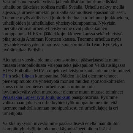
Vastuullisuuden sekä yritys- ja henkilöstökulttuurimme lisäksi
urheilu on tärkeässä roolissa meillä Svealla. Urheilu näkyy meillä
arjessa, ja urheilemmekin porukalla säännöllisen epäsäännöllisesti.
Tuemme myös aktiivisesti junioriurheilua ja toimimme joukkueiden,
urheilijoiden ja urheilulajien yhteistyökumppanina. Nykyisin
merkittävimmät urheiluyhteistyömme ovat pitkäaikainen
kumppanuus HIFK:n jääkiekkojoukkueen kanssa sekä yhteistyö
pikajuoksija Annimari Kortteen kanssa. Tuemme urheilua myös
hyväntekeväisyyden muodossa sponsoroimalla Team Rynkebyn
pyörämatkaa Pariisiin.
Aiempina vuosina olemme sponsoroineet pääsarjatasolla muun
muassa lentopalloilussa Valepaa sekä jalkapallon Veikkausliigassa
HIFK Fotbollia. MTV:n ohjelmayhteistyön kautta olemme toimineet
F1:n
sekä
Liigan
kumppanina. Näiden lisäksi olemme tehneet
pienempimuotoista yhteistyötä monien muiden sponsorikohteiden
kanssa niin perinteisen urheilusponsoroinnin kuin
hyväntekeväisyyden muodossa: olemme muun muassa toimineet
Pelastakaa Lapset ry:n Joulujuoksun
pääsponsorina. Pyrimme
valitsemaan jokaisen urheiluyhteistyökumppanimme niin, että
tuemme mahdollisimman monipuolisesti eri urheilulajeja ja eri
urheilijoita.
Vaikka nykyisin investoimme pääasiallisesti edellä mainittuihin
isompiin yhteistöihin, olemme käynnistäneet niiden lisäksi