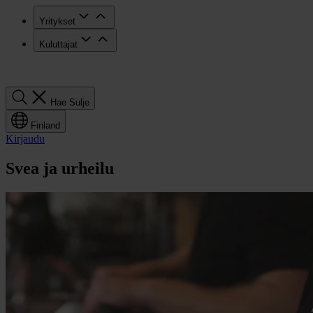
Yritykset
Kuluttajat
Hae
Hae
Sulje
Finland
Kirjaudu
Svea ja urheilu