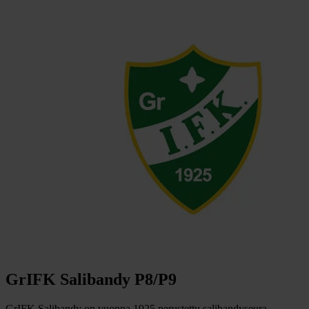
GrIFK Salibandy P8/P9
GrIFK Salibandy on vuonna 1925 perustettu salibandyseura.