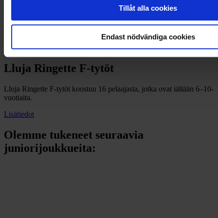
Tillåt alla cookies
Endast nödvändiga cookies
Lluja Ringette F-tytöt
Lluja Ringette F-tytöt koostuu 16 pelaajasta, jotka ovat iältään 6–10-
vuotiaita.
Lisätiedot
Olemme tukeneet seuraavia
juniorijoukkueita: