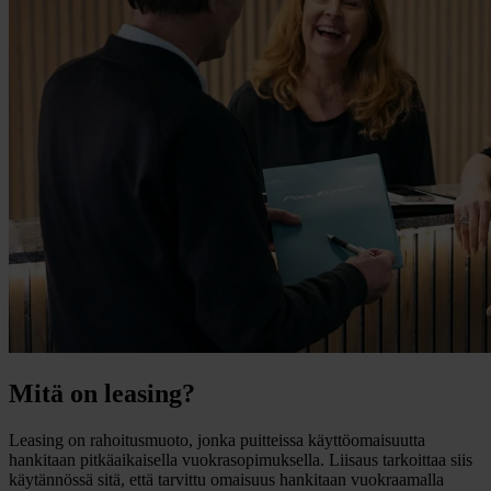
Mitä on leasing?
Leasing on rahoitusmuoto, jonka puitteissa käyttöomaisuutta
hankitaan pitkäaikaisella vuokrasopimuksella. Liisaus tarkoittaa siis
käytännössä sitä, että tarvittu omaisuus hankitaan vuokraamalla