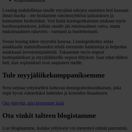
Kuljetuskalustoa
Leasing mahdollistaa sinulle myyjänä rahojen saamisen heti kassaan
ilman huolta –­ me hoidamme rahoitusyhtiönä laskutuksen ja
kannamme luottoriskin. Voit lisätä leasingratkaisuun mukaan myös
huoltosopimuksen, jolloin sinulle jää minimaalinen vaiva, mutta
maksimaalinen rahavirta - varmasti ja huolettomasti.
Svean leasing tukee myyntisi kasvua. Leasingrahoitus antaa
asiakkaalle mahdollisuuden tehdä enemmän hankintoja ja helpottaa
asiakkaasi investointipäätöstä. Takaamme myös nopeat
luottopäätökset ja myyjäliikkeille nopeat tilitykset. Saat rahat tilillesi
heti, kun sopimukset ovat saapuneet meille.
Tule myyjäliikekumppaniksemme
Svea tarjoaa yrityksellesi kattavan leasingrahoitusratkaisun, joka
sopii hyvin esimerkiksi laitteiden ja koneiden liisaukseen.
Ota yhteyttä, niin kerromme lisää
Ota vinkit talteen blogistamme
Lue blogistamme, kuinka yrityksesi voi menestyä entistä paremmin.