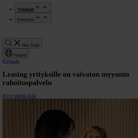
Yritykset
Kuluttajat
Hae
Hae
Sulje
Finland
Kirjaudu
Leasing yrityksille on vaivaton myynnin
rahoituspalvelu
Kysy meiltä lisää