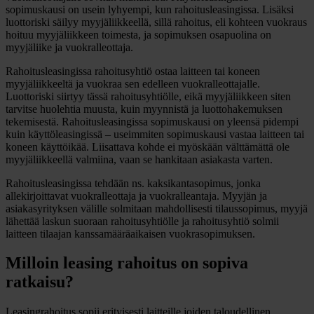
sopimuskausi on usein lyhyempi, kun rahoitusleasingissa. Lisäksi
luottoriski säilyy myyjäliikkeellä, sillä rahoitus, eli kohteen vuokraus
hoituu myyjäliikkeen toimesta, ja sopimuksen osapuolina on
myyjäliike ja vuokralleottaja.
Rahoitusleasingissa rahoitusyhtiö ostaa laitteen tai koneen
myyjäliikkeeltä ja vuokraa sen edelleen vuokralleottajalle.
Luottoriski siirtyy tässä rahoitusyhtiölle, eikä myyjäliikkeen siten
tarvitse huolehtia muusta, kuin myynnistä ja luottohakemuksen
tekemisestä. Rahoitusleasingissa sopimuskausi on yleensä pidempi
kuin käyttöleasingissä­ – useimmiten sopimuskausi vastaa laitteen tai
koneen käyttöikää. Liisattava kohde ei myöskään välttämättä ole
myyjäliikkeellä valmiina, vaan se hankitaan asiakasta varten.
Rahoitusleasingissa tehdään ns. kaksikantasopimus, jonka
allekirjoittavat vuokralleottaja ja vuokralleantaja. Myyjän ja
asiakasyrityksen välille solmitaan mahdollisesti tilaussopimus, myyjä
lähettää laskun suoraan rahoitusyhtiölle ja rahoitusyhtiö solmii
laitteen tilaajan kanssamääräaikaisen vuokrasopimuksen.
Milloin leasing rahoitus on sopiva
ratkaisu?
Leasingrahoitus sopii erityisesti laitteille joiden taloudellinen