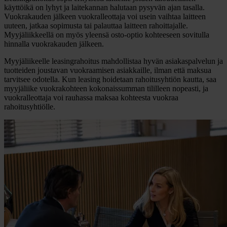
käyttöikä on lyhyt ja laitekannan halutaan pysyvän ajan tasalla.
Vuokrakauden jälkeen vuokralleottaja voi usein vaihtaa laitteen
uuteen, jatkaa sopimusta tai palauttaa laitteen rahoittajalle.
Myyjäliikkeellä on myös yleensä osto-optio kohteeseen sovitulla
hinnalla vuokrakauden jälkeen.
Myyjäliikeelle leasingrahoitus mahdollistaa hyvän asiakaspalvelun ja
tuotteiden joustavan vuokraamisen asiakkaille, ilman että maksua
tarvitsee odotella. Kun leasing hoidetaan rahoitusyhtiön kautta, saa
myyjäliike vuokrakohteen kokonaissumman tililleen nopeasti, ja
vuokralleottaja voi rauhassa maksaa kohteesta vuokraa
rahoitusyhtiölle.