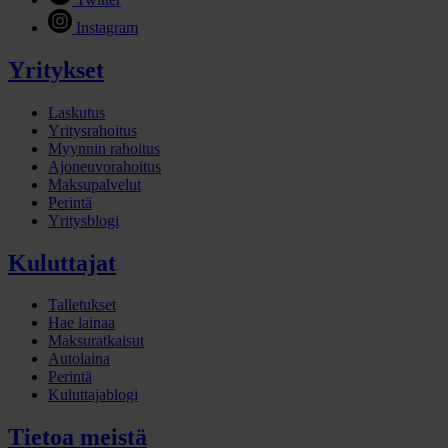
Instagram
Yritykset
Laskutus
Yritysrahoitus
Myynnin rahoitus
Ajoneuvorahoitus
Maksupalvelut
Perintä
Yritysblogi
Kuluttajat
Talletukset
Hae lainaa
Maksuratkaisut
Autolaina
Perintä
Kuluttajablogi
Tietoa meistä