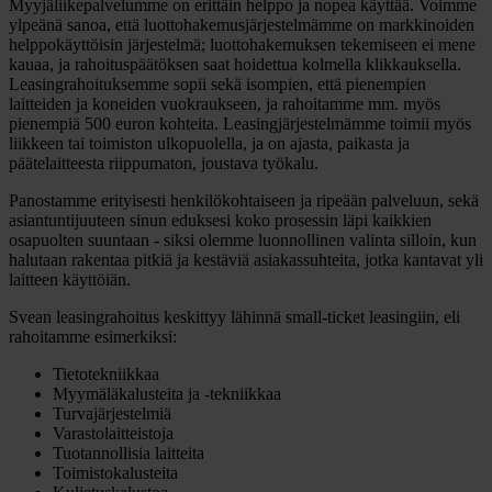
Myyjäliikepalvelumme on erittäin helppo ja nopea käyttää. Voimme
ylpeänä sanoa, että luottohakemusjärjestelmämme on markkinoiden
helppokäyttöisin järjestelmä; luottohakemuksen tekemiseen ei mene
kauaa, ja rahoituspäätöksen saat hoidettua kolmella klikkauksella.
Leasingrahoituksemme sopii sekä isompien, että pienempien
laitteiden ja koneiden vuokraukseen, ja rahoitamme mm. myös
pienempiä 500 euron kohteita. Leasingjärjestelmämme toimii myös
liikkeen tai toimiston ulkopuolella, ja on ajasta, paikasta ja
päätelaitteesta riippumaton, joustava työkalu.
Panostamme erityisesti henkilökohtaiseen ja ripeään palveluun, sekä
asiantuntijuuteen sinun eduksesi koko prosessin läpi kaikkien
osapuolten suuntaan - siksi olemme luonnollinen valinta silloin, kun
halutaan rakentaa pitkiä ja kestäviä asiakassuhteita, jotka kantavat yli
laitteen käyttöiän.
Svean leasingrahoitus keskittyy lähinnä small-ticket leasingiin, eli
rahoitamme esimerkiksi:
Tietotekniikkaa
Myymäläkalusteita ja -tekniikkaa
Turvajärjestelmiä
Varastolaitteistoja
Tuotannollisia laitteita
Toimistokalusteita