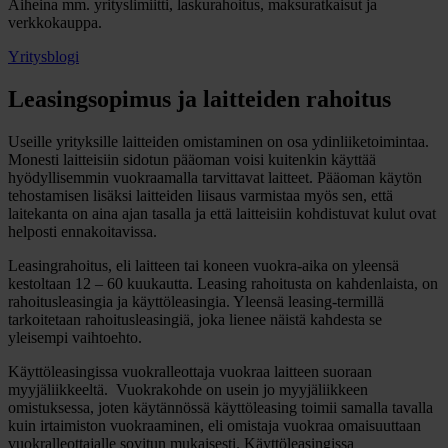
Aiheina mm. yrityslimiitti, laskurahoitus, maksuratkaisut ja
verkkokauppa.
Yritysblogi
Leasingsopimus ja laitteiden rahoitus
Useille yrityksille laitteiden omistaminen on osa ydinliiketoimintaa.
Monesti laitteisiin sidotun pääoman voisi kuitenkin käyttää
hyödyllisemmin vuokraamalla tarvittavat laitteet. Pääoman käytön
tehostamisen lisäksi laitteiden liisaus varmistaa myös sen, että
laitekanta on aina ajan tasalla ja että laitteisiin kohdistuvat kulut ovat
helposti ennakoitavissa.
Leasingrahoitus, eli laitteen tai koneen vuokra-aika on yleensä
kestoltaan 12 – 60 kuukautta. Leasing rahoitusta on kahdenlaista, on
rahoitusleasingia ja käyttöleasingia. Yleensä leasing-termillä
tarkoitetaan rahoitusleasingiä, joka lienee näistä kahdesta se
yleisempi vaihtoehto.
Käyttöleasingissa vuokralleottaja vuokraa laitteen suoraan
myyjäliikkeeltä. Vuokrakohde on usein jo myyjäliikkeen
omistuksessa, joten käytännössä käyttöleasing toimii samalla tavalla
kuin irtaimiston vuokraaminen, eli omistaja vuokraa omaisuuttaan
vuokralleottajalle sovitun mukaisesti. Käyttöleasingissa