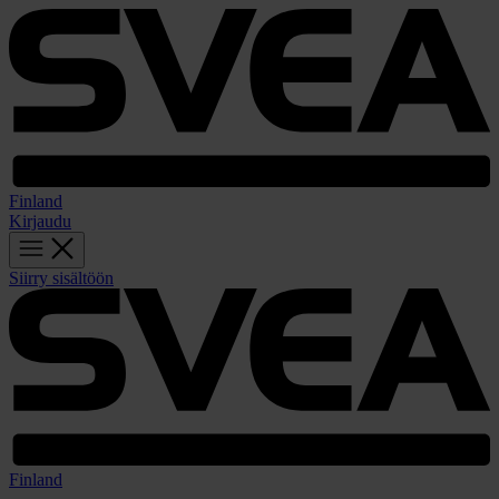
Finland
Kirjaudu
Siirry sisältöön
Finland