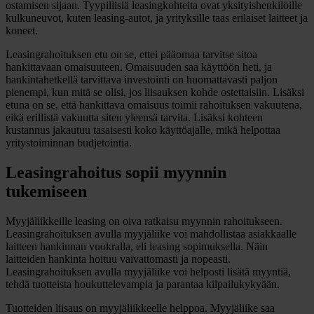
ostamisen sijaan. Tyypillisiä leasingkohteita ovat yksityishenkilöille
kulkuneuvot, kuten leasing-autot, ja yrityksille taas erilaiset laitteet ja
koneet.
Leasingrahoituksen etu on se, ettei pääomaa tarvitse sitoa
hankittavaan omaisuuteen. Omaisuuden saa käyttöön heti, ja
hankintahetkellä tarvittava investointi on huomattavasti paljon
pienempi, kun mitä se olisi, jos liisauksen kohde ostettaisiin. Lisäksi
etuna on se, että hankittava omaisuus toimii rahoituksen vakuutena,
eikä erillistä vakuutta siten yleensä tarvita. Lisäksi kohteen
kustannus jakautuu tasaisesti koko käyttöajalle, mikä helpottaa
yritystoiminnan budjetointia.
Leasingrahoitus sopii myynnin
tukemiseen
Myyjäliikkeille leasing on oiva ratkaisu myynnin rahoitukseen.
Leasingrahoituksen avulla myyjäliike voi mahdollistaa asiakkaalle
laitteen hankinnan vuokralla, eli leasing sopimuksella. Näin
laitteiden hankinta hoituu vaivattomasti ja nopeasti.
Leasingrahoituksen avulla myyjäliike voi helposti lisätä myyntiä,
tehdä tuotteista houkuttelevampia ja parantaa kilpailukykyään.
Tuotteiden liisaus on myyjäliikkeelle helppoa. Myyjäliike saa