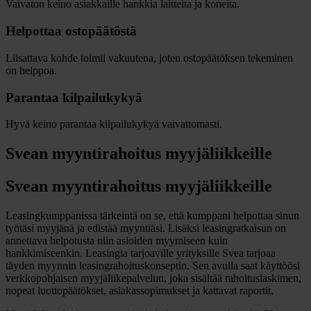
Vaivaton keino asiakkaille hankkia laitteita ja koneita.
Helpottaa ostopäätöstä
Liisattava kohde toimii vakuutena, joten ostopäätöksen tekeminen
on helppoa.
Parantaa kilpailukykyä
Hyvä keino parantaa kilpailukykyä vaivattomasti.
Svean myyntirahoitus myyjäliikkeille
Svean myyntirahoitus myyjäliikkeille
Leasingkumppanissa tärkeintä on se, että kumppani helpottaa sinun
työtäsi myyjänä ja edistää myyntiäsi. Lisäksi leasingratkaisun on
annettava helpotusta niin asioiden myymiseen kuin
hankkimiseenkin. Leasingia tarjoaville yrityksille Svea tarjoaa
täyden myynnin leasingrahoituskonseptin. Sen avulla saat käyttöösi
verkkopohjaisen myyjäliikepalvelun, joka sisältää rahoituslaskimen,
nopeat luottopäätökset, asiakassopimukset ja kattavat raportit.