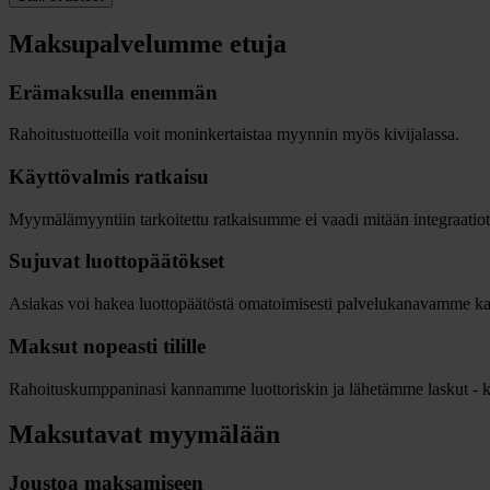
Maksupalvelumme etuja
Erämaksulla enemmän
Rahoitustuotteilla voit moninkertaistaa myynnin myös kivijalassa.
Käyttövalmis ratkaisu
Myymälämyyntiin tarkoitettu ratkaisumme ei vaadi mitään integraatiota t
Sujuvat luottopäätökset
Asiakas voi hakea luottopäätöstä omatoimisesti palvelukanavamme k
Maksut nopeasti tilille
Rahoituskumppaninasi kannamme luottoriskin ja lähetämme laskut - kaup
Maksutavat myymälään
Joustoa maksamiseen