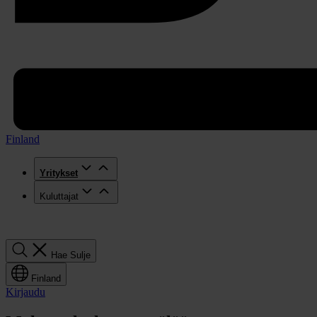
Finland
Yritykset
Kuluttajat
Hae
Hae
Sulje
Finland
Kirjaudu