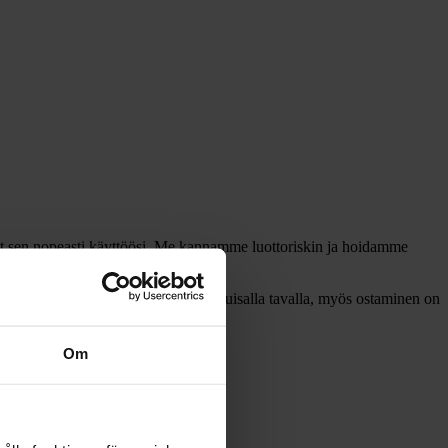
aat sen nopeasti käyttöösi. Me kannamme luottoriskin ja hoidamme
vaivattomasti ja asiakkaalle mieluisalla tavalla, myös ostaminen on
Om