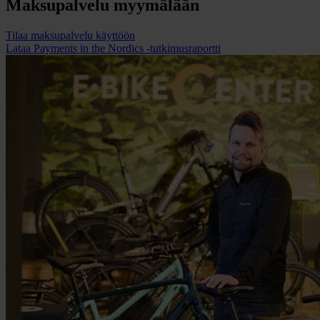
Maksupalvelu myymälään
Tilaa maksupalvelu käyttöön
Lataa Payments in the Nordics -tutkimusraportti