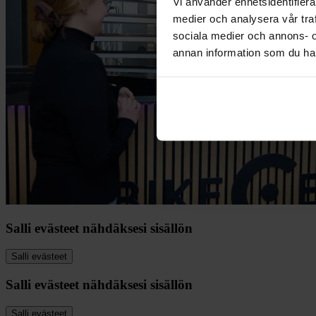
Vi använder enhetsidentifierar
medier och analysera vår traf
sociala medier och annons- 
annan information som du har 
Salli evästeet nähdäksesi sisällön
Salli evästeet
Salli evästeet nähdäksesi sisällön
Salli evästeet