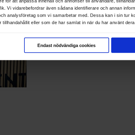
e för att anpassa innehåll och annonser till användare, tillhandah
ik. Vi vidarebefordrar även sådana identifierare och annan informa
och analysföretag som vi samarbetar med. Dessa kan i sin tur 
tillhandahållit eller som de har samlat in när du har använt deras
Endast nödvändiga cookies