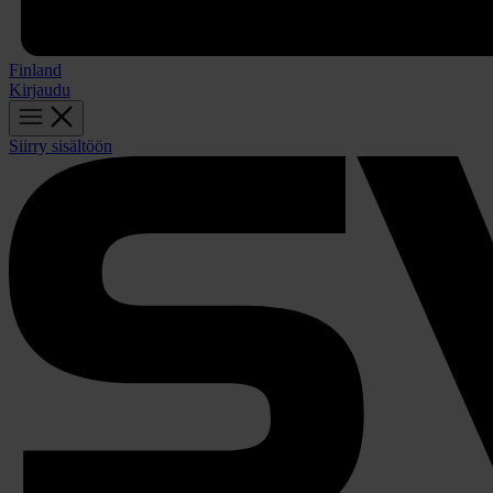
Finland
Kirjaudu
Siirry sisältöön