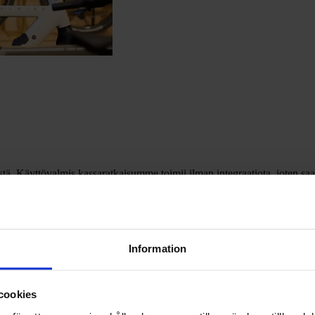
stä. Käyttövalmis kassaratkaisumme toimii ilman integraatiota, joten s
rkitys etenkin kivijalkaliikkeessä. Kun maksaminen myymälässä hoituu 
köisemmin liikkeeseesi myös uudestaan.
Information
cookies