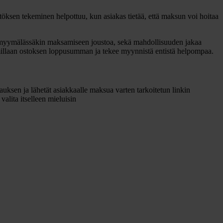
öksen tekeminen helpottuu, kun asiakas tietää, että maksun voi hoitaa
aa myymälässäkin maksamiseen joustoa, sekä mahdollisuuden jakaa
millaan ostoksen loppusumman ja tekee myynnistä entistä helpompaa.
auksen ja lähetät asiakkaalle maksua varten tarkoitetun linkin
alita itselleen mieluisin