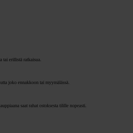
ai erillistä ratkaisua.
autta joko ennakkoon tai myymälässä.
piaana saat rahat ostoksesta tilille nopeasti.