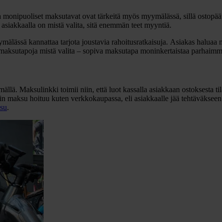
monipuoliset maksutavat ovat tärkeitä myös myymälässä, sillä ostopäät
asiakkaalla on mistä valita, sitä enemmän teet myyntiä.
mälässä kannattaa tarjota joustavia rahoitusratkaisuja. Asiakas halu
 maksutapoja mistä valita ­– sopiva maksutapa moninkertaistaa parhaim
ä. Maksulinkki toimii niin, että luot kassalla asiakkaan ostoksesta til
in maksu hoituu kuten verkkokaupassa, eli asiakkaalle jää tehtäväkseen v
su
.