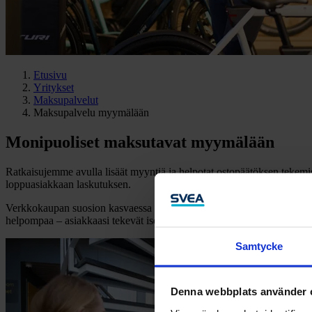
Etusivu
Yritykset
Maksupalvelut
Maksupalvelu myymälään
Monipuoliset maksutavat myymälään
Ratkaisujemme avulla lisäät myyntiä ja helpotat ostopäätöksen tekemi
loppuasiakkaan laskutuksen.
Verkkokaupan suosion kasvaessa on ostokokemuksella yhä suurempi me
helpompaa – asiakkaasi tekevät isompia ostoksia ja palaavat todennä
Samtycke
Denna webbplats använder 