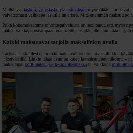
Meiltä saat
laskun
,
yrityslaskun
ja
erämaksun
myymälään. Joustavat ja 
vaivattomasti vaikkapa laskulla tai erissä. Mitä enemmän maksutapoja 
Pitkä kokemuksemme rahoituspalveluista on osoittanut, että myös myy
maksu vaikkapa useampaan erään. Siksi asiakkaalle kannattaa tarjota
Kaikki maksutavat tarjolla maksulinkin avulla
Tarjoa asiakkaillesi enemmän maksuvaihtoehtoja maksulinkkiä käyttämäll
tekstiviestillä. Linkin takaa avautuu kassa ja maksutapavalikoima – nä
maksutapa:
korttimaksu
,
verkkopankkimaksu
tai vaikkapa
mobiilimak