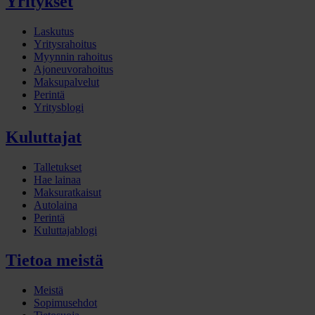
Yritykset
Laskutus
Yritysrahoitus
Myynnin rahoitus
Ajoneuvorahoitus
Maksupalvelut
Perintä
Yritysblogi
Kuluttajat
Talletukset
Hae lainaa
Maksuratkaisut
Autolaina
Perintä
Kuluttajablogi
Tietoa meistä
Meistä
Sopimusehdot