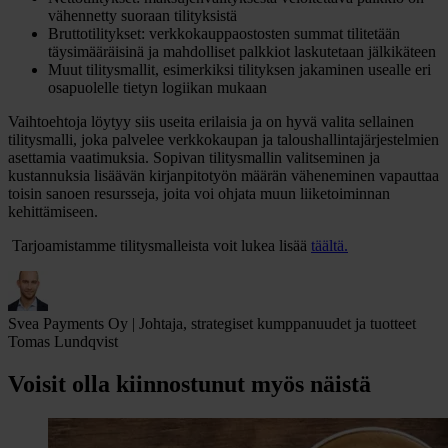
vähennetty suoraan tilityksistä
Bruttotilitykset: verkkokauppaostosten summat tilitetään
täysimääräisinä ja mahdolliset palkkiot laskutetaan jälkikäteen
Muut tilitysmallit, esimerkiksi tilityksen jakaminen usealle eri
osapuolelle tietyn logiikan mukaan
Vaihtoehtoja löytyy siis useita erilaisia ja on hyvä valita sellainen
tilitysmalli, joka palvelee verkkokaupan ja taloushallintajärjestelmien
asettamia vaatimuksia. Sopivan tilitysmallin valitseminen ja
kustannuksia lisäävän kirjanpitotyön määrän väheneminen vapauttaa
toisin sanoen resursseja, joita voi ohjata muun liiketoiminnan
kehittämiseen.
Tarjoamistamme tilitysmalleista voit lukea lisää
täältä
.
Svea Payments Oy | Johtaja, strategiset kumppanuudet ja tuotteet
Tomas Lundqvist
Voisit olla kiinnostunut myös näistä