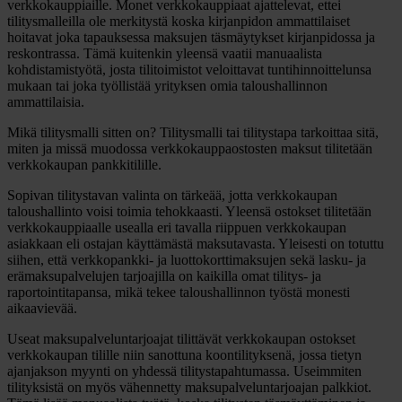
verkkokauppiaille. Monet verkkokauppiaat ajattelevat, ettei
tilitysmalleilla ole merkitystä koska kirjanpidon ammattilaiset
hoitavat joka tapauksessa maksujen täsmäytykset kirjanpidossa ja
reskontrassa. Tämä kuitenkin yleensä vaatii manuaalista
kohdistamistyötä, josta tilitoimistot veloittavat tuntihinnoittelunsa
mukaan tai joka työllistää yrityksen omia taloushallinnon
ammattilaisia.
Mikä tilitysmalli sitten on? Tilitysmalli tai tilitystapa tarkoittaa sitä,
miten ja missä muodossa verkkokauppaostosten maksut tilitetään
verkkokaupan pankkitilille.
Sopivan tilitystavan valinta on tärkeää, jotta verkkokaupan
taloushallinto voisi toimia tehokkaasti. Yleensä ostokset tilitetään
verkkokauppiaalle usealla eri tavalla riippuen verkkokaupan
asiakkaan eli ostajan käyttämästä maksutavasta. Yleisesti on totuttu
siihen, että verkkopankki- ja luottokorttimaksujen sekä lasku- ja
erämaksupalvelujen tarjoajilla on kaikilla omat tilitys- ja
raportointitapansa, mikä tekee taloushallinnon työstä monesti
aikaavievää.
Useat maksupalveluntarjoajat tilittävät verkkokaupan ostokset
verkkokaupan tilille niin sanottuna koontilityksenä, jossa tietyn
ajanjakson myynti on yhdessä tilitystapahtumassa. Useimmiten
tilityksistä on myös vähennetty maksupalveluntarjoajan palkkiot.