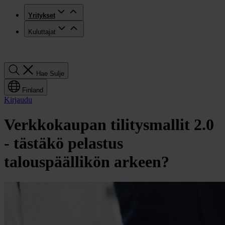
Yritykset
Kuluttajat
Hae
Hae
Sulje
Finland
Kirjaudu
Verkkokaupan tilitysmallit 2.0
- tästäkö pelastus
talouspäällikön arkeen?