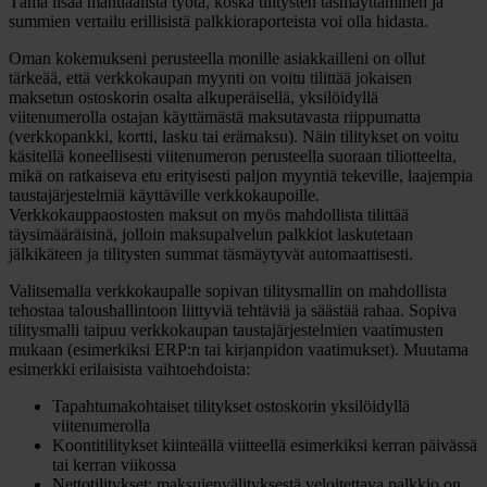
Tämä lisää manuaalista työtä, koska tilitysten täsmäyttäminen ja
summien vertailu erillisistä palkkioraporteista voi olla hidasta.
Oman kokemukseni perusteella monille asiakkailleni on ollut
tärkeää, että verkkokaupan myynti on voitu tilittää jokaisen
maksetun ostoskorin osalta alkuperäisellä, yksilöidyllä
viitenumerolla ostajan käyttämästä maksutavasta riippumatta
(verkkopankki, kortti, lasku tai erämaksu). Näin tilitykset on voitu
käsitellä koneellisesti viitenumeron perusteella suoraan tiliotteelta,
mikä on ratkaiseva etu erityisesti paljon myyntiä tekeville, laajempia
taustajärjestelmiä käyttäville verkkokaupoille.
Verkkokauppaostosten maksut on myös mahdollista tilittää
täysimääräisinä, jolloin maksupalvelun palkkiot laskutetaan
jälkikäteen ja tilitysten summat täsmäytyvät automaattisesti.
Valitsemalla verkkokaupalle sopivan tilitysmallin on mahdollista
tehostaa taloushallintoon liittyviä tehtäviä ja säästää rahaa. Sopiva
tilitysmalli taipuu verkkokaupan taustajärjestelmien vaatimusten
mukaan (esimerkiksi ERP:n tai kirjanpidon vaatimukset). Muutama
esimerkki erilaisista vaihtoehdoista:
Tapahtumakohtaiset tilitykset ostoskorin yksilöidyllä
viitenumerolla
Koontitilitykset kiinteällä viitteellä esimerkiksi kerran päivässä
tai kerran viikossa
Nettotilitykset: maksujenvälityksestä veloitettava palkkio on