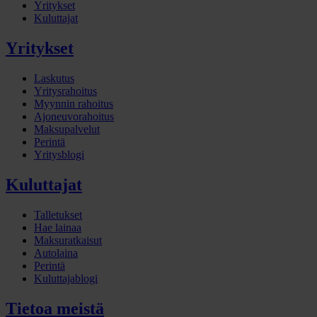
Yritykset
Kuluttajat
Yritykset
Laskutus
Yritysrahoitus
Myynnin rahoitus
Ajoneuvorahoitus
Maksupalvelut
Perintä
Yritysblogi
Kuluttajat
Talletukset
Hae lainaa
Maksuratkaisut
Autolaina
Perintä
Kuluttajablogi
Tietoa meistä