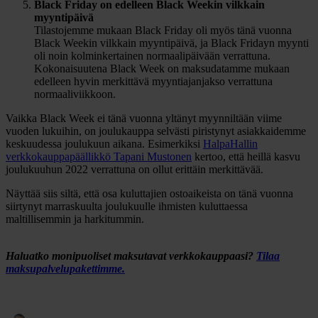
Black Friday on edelleen Black Weekin vilkkain
myyntipäivä
Tilastojemme mukaan Black Friday oli myös tänä vuonna
Black Weekin vilkkain myyntipäivä, ja Black Fridayn myynti
oli noin kolminkertainen normaalipäivään verrattuna.
Kokonaisuutena Black Week on maksudatamme mukaan
edelleen hyvin merkittävä myyntiajanjakso verrattuna
normaaliviikkoon.
Vaikka Black Week ei tänä vuonna yltänyt myynniltään viime
vuoden lukuihin, on joulukauppa selvästi piristynyt asiakkaidemme
keskuudessa joulukuun aikana. Esimerkiksi
HalpaHallin
verkkokauppapäällikkö Tapani Mustonen
kertoo, että heillä kasvu
joulukuuhun 2022 verrattuna on ollut erittäin merkittävää.
Näyttää siis siltä, että osa kuluttajien ostoaikeista on tänä vuonna
siirtynyt marraskuulta joulukuulle ihmisten kuluttaessa
maltillisemmin ja harkitummin.
Haluatko monipuoliset maksutavat verkkokauppaasi?
Tilaa
maksupalvelupakettimme.