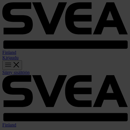
Finland
Kirjaudu
Siirry sisältöön
Finland