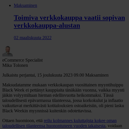
Maksaminen
Toimiva verkkokauppa vaatii sopivan
verkkokauppa-alustan
02 maaliskuuta 2022
eCommerce Specialist
Mika Tolonen
Julkaistu perjantai, 15 joulukuuta 2023 09.00
Maksaminen
Maksudatamme mukaan verkkokaupan vuosittainen myyntihuippu
Black Week ei pettänyt kauppiaita tänäkään vuonna, vaikka myynti
jäikin volyymiltaan hieman edellisvuotta heikommaksi. Tässä
taloudellisesti epävarmassa tilanteessa, jossa korkokulut ja inflaatio
vaikuttavat merkittävästi kotitalouksien ostoaikeisiin, oli pieni lasku
Black Weekin myynnissä kuitenkin odotettavissa.
Ottaen huomioon, että
reilu kolmannes kuluttajista kokee oman
taloudellisen tilanteensa huonontuneen vuoden takaisesta
, voidaan