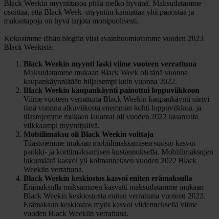
Black Weekin myyntitasoa pitää melko hyvänä. Maksudatamme
osoittaa, että Black Week -myyntiin kannattaa yhä panostaa ja
maksutapoja on hyvä tarjota monipuolisesti.
Kokosimme tähän blogiin viisi avainhuomiotamme vuoden 2023
Black Weekistä:
Black Weekin myynti laski viime vuoteen verrattuna
Maksudatamme mukaan Black Week oli tänä vuonna
kaupankäynniltään hiljaisempi kuin vuonna 2022.
Black Weekin kaupankäynti painottui loppuviikkoon
Viime vuoteen verrattuna Black Weekin kaupankäynti siirtyi
tänä vuonna alkuviikosta enemmän kohti loppuviikkoa, ja
tilastojemme mukaan lauantai oli vuoden 2022 lauantaita
vilkkaampi myyntipäivä.
Mobiilimaksu oli Black Weekin voittaja
Tilastojemme mukaan mobiilimaksamisen suosio kasvoi
pankki- ja korttimaksamisen kustannuksella. Mobiilimaksujen
lukumäärä kasvoi yli kolmanneksen vuoden 2022 Black
Weekiin verrattuna.
Black Weekin keskiostos kasvoi eniten erämaksulla
Erämaksulla maksaminen kasvatti maksudatamme mukaan
Black Weekin keskiostosta eniten verrattuna vuoteen 2022.
Erämaksun keskiostos myös kasvoi viidenneksellä viime
vuoden Black Weekiin verrattuna.