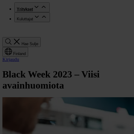
Yritykset
Kuluttajat
Hae
Hae
Sulje
Finland
Kirjaudu
Black Week 2023 – Viisi
avainhuomiota