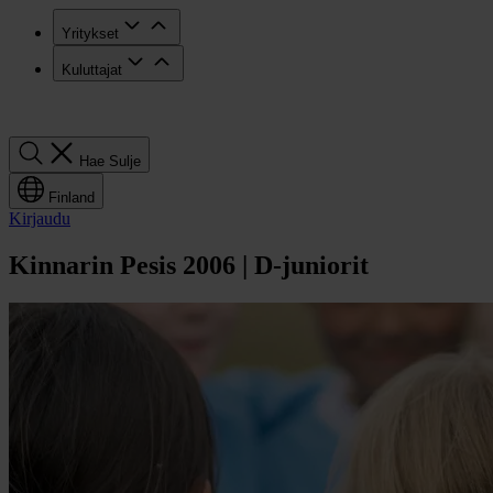
Yritykset
Kuluttajat
Hae
Hae
Sulje
Finland
Kirjaudu
Kinnarin Pesis 2006 | D-juniorit