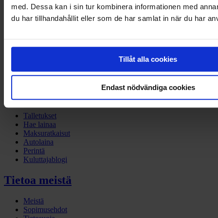
Yritykset
med. Dessa kan i sin tur kombinera informationen med anna
du har tillhandahållit eller som de har samlat in när du har an
Laskutus
Yritysrahoitus
Myynnin rahoitus
Ajoneuvorahoitus
Maksupalvelut
Tillåt alla cookies
Perintä
Yritysblogi
Endast nödvändiga cookies
Kuluttajat
Talletukset
Hae lainaa
Maksuratkaisut
Autolaina
Perintä
Kuluttajablogi
Tietoa meistä
Meistä
Sopimusehdot