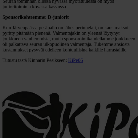
Seuran toiminnan ollessa hyvässä myötätuulessa on myös
junioritoiminta kovassa kasvussa.
Sponsorikohteemme: D-juniorit
Kun Järvenpäässä pesäpallo on lähes perinnelaji, on kausimaksut
pyritty pitämään pienenä. Valmentajakin on yleensä löytynyt
joukkueen vanhemmista, mutta sponsorointikaudellamme joukkueen
oli palkattava seuran ulkopuolinen valmentaja. Tukemme ansiosta
kustannukset pysyvät edelleen kohtuullisina kaikille harrastajille.
Tutustu tästä Kinnarin Pesikseen:
KiPe06