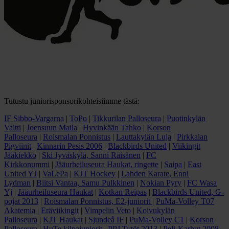
Tutustu juniorisponsorikohteisiimme tästä:
IF Sibbo-Vargarna
|
ToPo
|
Tikkurilan Palloseura
|
Puotinkylän
Valtti
|
Joensuun Maila
|
Hyvinkään Tahko
|
Korson
Palloseura
|
Roismalan Ponnistus
|
Lauttakylän Luja
|
Pirkkalan
Pigviinit
|
Kinnarin Pesis 2006
|
Blackbirds United
|
Viikingit
Jääkiekko
|
Ski Jyväskylä, Sanni Räisänen
|
FC
Kirkkonummi
|
Jääurheiluseura Haukat, ringette
|
Saipa
|
East
United YJ
|
VaLePa
|
KJT Hockey
|
Lahden Karate, Enni
Lydman
|
Biitsi Vantaa, Samu Pulkkinen
|
Nokian Pyry
|
FC Wasa
Yj
|
Jääurheiluseura Haukat
|
Kotkan Reipas
|
Blackbirds United, G-
pojat 2013
|
Roismalan Ponnistus, E2-juniorit
|
PuMa-Volley T07
Akatemia
|
Eräviikingit
|
Vimpelin Veto
|
Koivukylän
Palloseura
|
KJT Haukat
|
Sjundeå IF
|
PuMa-Volley C1
|
Korson
Palloseura
|
HuTe kilpajuniorit
|
PPJ Tytöt 2013
|
Peli-Karhut 2008