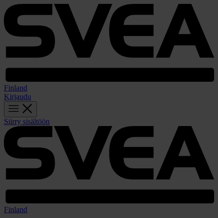
Finland
Kirjaudu
Siirry sisältöön
Finland