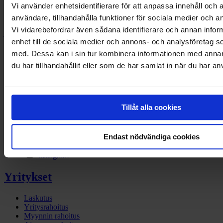
Jääliikunta F-ringettetytöt
|
Närpes Kraft FF P2014
|
Tampereen Sisu
Vi använder enhetsidentifierare för att anpassa innehåll och a
Minetit Dolce
|
Sjundeå IF DP12
|
Tikkurila-Seura T13
|
Harjun
användare, tillhandahålla funktioner för sociala medier och an
Kiekko U15
|
Kaarinan Kiekko-Pojat U11
|
KiurU x-country
Vi vidarebefordrar även sådana identifierare och annan inform
juniorihiihtojoukkue
|
Lluja Ringette F-tytöt
|
Pesäkarhut D-punaiset
enhet till de sociala medier och annons- och analysföretag 
med. Dessa kan i sin tur kombinera informationen med anna
Ota yhteyttä
du har tillhandahållit eller som de har samlat in när du har an
Yritykset
Kuluttajat
Tillåt alla cookies
Facebook
Linkedin
Endast nödvändiga cookies
Twitter
Instagram
Yritykset
Laskutus
Yritysrahoitus
Myynnin rahoitus