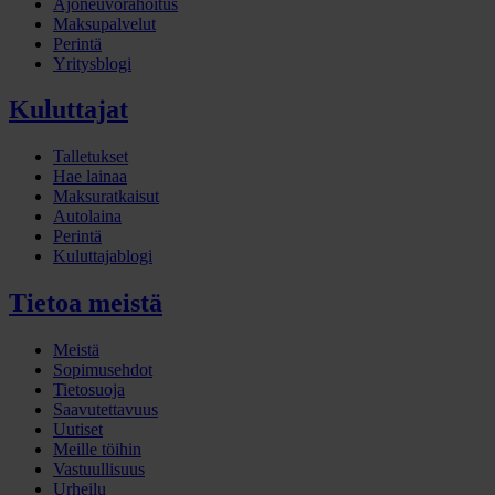
Ajoneuvorahoitus
Maksupalvelut
Perintä
Yritysblogi
Kuluttajat
Talletukset
Hae lainaa
Maksuratkaisut
Autolaina
Perintä
Kuluttajablogi
Tietoa meistä
Meistä
Sopimusehdot
Tietosuoja
Saavutettavuus
Uutiset
Meille töihin
Vastuullisuus
Urheilu