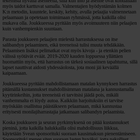
tekemistä hyvällä asenteella, sillä kun into ja asenne ovat kohdallaan
myös taidot karttuvat samalla. Valmentajien hyödyntämän kolmen
K:n metodin, kuuntele, keskity, kehity, avulla pelaajia valmennetaan
pelaamaan ja opetetaan toimimaan ryhmässä, jotta kaikilla olisi
mukava olla. Joukkueessa pyritään myös avoimuuteen niin pelaajien
kuin vanhempienkin suuntaan.
Parasta joukkueen pelaajien mielestä harrastuksessa on itse
salibandyn pelaaminen, eikä treeneissä tulisi muuta tehdäkään.
Pelaamisen lisäksi pelimatkat ovat myös kivoja - ja etenkin pelien
välissä syötävät eväät. 2019-2020 kauden loppuessa yllättäen
huomattiin myös, että harrastus on tärkeä sosiaalinen tapahtuma, sillä
lapset nauttivat aidosti yhdessäolosta, jota moni jäi keväällä
kaipaamaan.
Joukkueessa pyritään mahdollistamaan matalan kynnyksen harrastus
pitämällä kustannukset mahdollisimman matalana ja kannustamalla
kyytirinkeihin, jotta treeneistä ei tarvitsisi jäädä pois, mikäli
vanhemmalta ei löydy autoa. Kaikkiin harjoituksiin ei tarvitse
myöskään osallistua päästäkseen pelaamaan, mikä kannustaa
erityisesti monilajiharrastajia jatkamaan salibandyn pelaamista.
Koska joukkueen ja seuran pyrkimyksenä on pitää kustannukset
pieninä, jotta kaikilla halukkailla olisi mahdollisuus liikkua,
käytetään Svean sponsorituki suoraan kausimaksun pienentämiseen.
Sponsorituki menee siten suoraan lasten hyväksi, jotta pakolliset