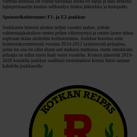
varrella seurassa on voinut harrastaa useita eri lajeja ja tällä hetkellä
lajirepertuaariin kuuluu salibandyn lisäksi jääkiekko ja lentopallo.
Sponsorikohteemme: F1- ja E2-joukkue
Joukkueen historia ulottuu neljän vuoden taakse, jolloin
valmentajakaksikon omien pelien vähennyttyä ja omien lasten tultua
sopivaan ikään aloitettiin kerhotoiminta. Joukkue koostuu noin
kolmestakymmenestä vuosina 2010-2012 syntyneestä pelaajista,
joista iso osa on ollut alusta asti mukana matkassa, mutta innokkaita
pelaajia on tullut myös lisää vuosi vuodelta. Kesken jääneellä 2019-
2020 kaudella joukkue osallistui ensimmäisen kerran liiton sarjaan
kahdella joukkueella.