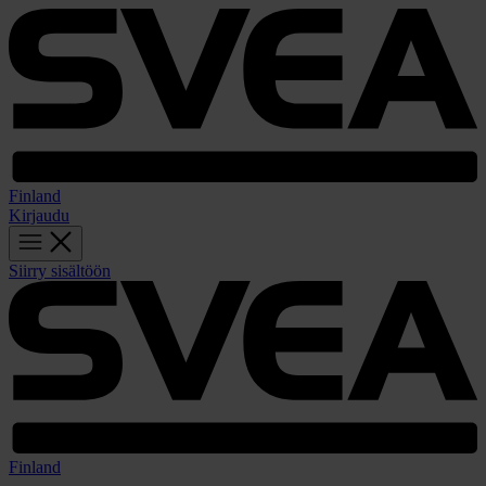
Finland
Kirjaudu
Siirry sisältöön
Finland