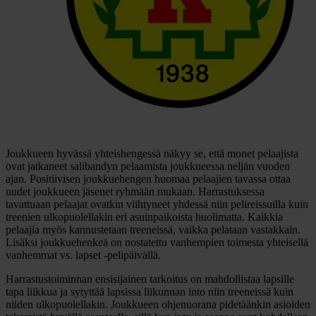
Joukkueen hyvässä yhteishengessä näkyy se, että monet pelaajista
ovat jatkaneet salibandyn pelaamista joukkueessa neljän vuoden
ajan. Positiivisen joukkuehengen huomaa pelaajien tavassa ottaa
uudet joukkueen jäsenet ryhmään mukaan. Harrastuksessa
tavattuaan pelaajat ovatkin viihtyneet yhdessä niin pelireissuilla kuin
treenien ulkopuolellakin eri asuinpaikoista huolimatta. Kaikkia
pelaajia myös kannustetaan treeneissä, vaikka pelataan vastakkain.
Lisäksi joukkuehenkeä on nostatettu vanhempien toimesta yhteisellä
vanhemmat vs. lapset -pelipäivällä.
Harrastustoiminnan ensisijainen tarkoitus on mahdollistaa lapsille
tapa liikkua ja sytyttää lapsissa liikunnan into niin treeneissä kuin
niiden ulkopuolellakin. Joukkueen ohjenuorana pidetäänkin asioiden