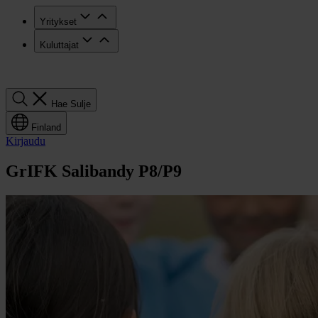
Yritykset
Kuluttajat
Hae
Hae
Sulje
Finland
Kirjaudu
GrIFK Salibandy P8/P9