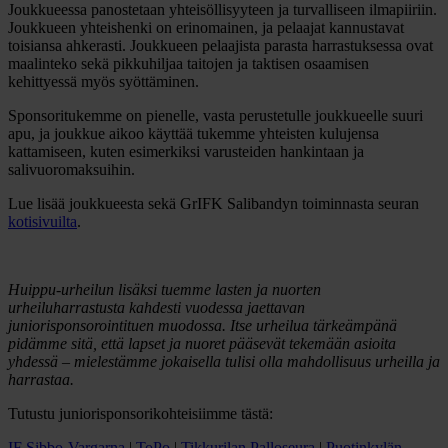
Joukkueessa panostetaan yhteisöllisyyteen ja turvalliseen ilmapiiriin.
Joukkueen yhteishenki on erinomainen, ja pelaajat kannustavat
toisiansa ahkerasti. Joukkueen pelaajista parasta harrastuksessa ovat
maalinteko sekä pikkuhiljaa taitojen ja taktisen osaamisen
kehittyessä myös syöttäminen.
Sponsoritukemme on pienelle, vasta perustetulle joukkueelle suuri
apu, ja joukkue aikoo käyttää tukemme yhteisten kulujensa
kattamiseen, kuten esimerkiksi varusteiden hankintaan ja
salivuoromaksuihin.
Lue lisää joukkueesta sekä GrIFK Salibandyn toiminnasta seuran
kotisivuilta
.
Huippu-urheilun lisäksi tuemme lasten ja nuorten
urheiluharrastusta kahdesti vuodessa jaettavan
juniorisponsorointituen muodossa. Itse urheilua tärkeämpänä
pidämme sitä, että lapset ja nuoret pääsevät tekemään asioita
yhdessä – mielestämme jokaisella tulisi olla mahdollisuus urheilla ja
harrastaa.
Tutustu juniorisponsorikohteisiimme tästä:
IF Sibbo-Vargarna
|
ToPo
|
Tikkurilan Palloseura
|
Puotinkylän