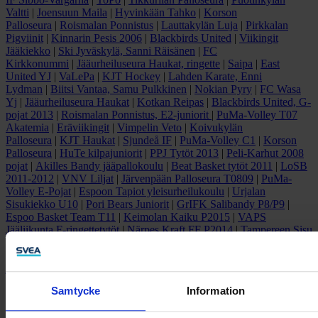
Valtti
|
Joensuun Maila
|
Hyvinkään Tahko
|
Korson
Palloseura
|
Roismalan Ponnistus
|
Lauttakylän Luja
|
Pirkkalan
Pigviinit
|
Kinnarin Pesis 2006
|
Blackbirds United
|
Viikingit
Jääkiekko
|
Ski Jyväskylä, Sanni Räisänen
|
FC
Kirkkonummi
|
Jääurheiluseura Haukat, ringette
|
Saipa
|
East
United YJ
|
VaLePa
|
KJT Hockey
|
Lahden Karate, Enni
Lydman
|
Biitsi Vantaa, Samu Pulkkinen
|
Nokian Pyry
|
FC Wasa
Yj
|
Jääurheiluseura Haukat
|
Kotkan Reipas
|
Blackbirds United, G-
pojat 2013
|
Roismalan Ponnistus, E2-juniorit
|
PuMa-Volley T07
Akatemia
|
Eräviikingit
|
Vimpelin Veto
|
Koivukylän
Palloseura
|
KJT Haukat
|
Sjundeå IF
|
PuMa-Volley C1
|
Korson
Palloseura
|
HuTe kilpajuniorit
|
PPJ Tytöt 2013
|
Peli-Karhut 2008
pojat
|
Akilles Bandy jääpallokoulu
|
Beat Basket tytöt 2011
|
LoSB
2011-2012
|
VNV Liljat
|
Järvenpään Palloseura T0809
|
PuMa-
Volley E-Pojat
|
Espoon Tapiot yleisurheilukoulu
|
Urjalan
Sisukiekko U10
|
Pori Bears Juniorit
|
GrIFK Salibandy P8/P9
|
Espoo Basket Team T11
|
Keimolan Kaiku P2015
|
VAPS
Jääliikunta F-ringettetytöt
|
Närpes Kraft FF P2014
|
Tampereen Sisu
Minetit Dolce
|
Sjundeå IF DP12
|
Tikkurila-Seura T13
|
Harjun
Kiekko U15
|
Kaarinan Kiekko-Pojat U11
|
KiurU x-country
juniorihiihtojoukkue
|
Lluja Ringette F-tytöt
|
Pesäkarhut D-punaiset
Samtycke
Information
Ota yhteyttä