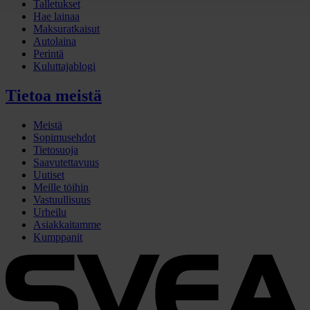
Talletukset
Hae lainaa
Maksuratkaisut
Autolaina
Perintä
Kuluttajablogi
Tietoa meistä
Meistä
Sopimusehdot
Tietosuoja
Saavutettavuus
Uutiset
Meille töihin
Vastuullisuus
Urheilu
Asiakkaitamme
Kumppanit