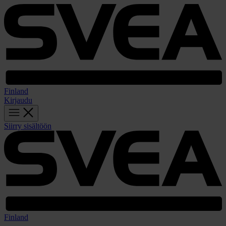
Finland
Kirjaudu
Siirry sisältöön
Finland