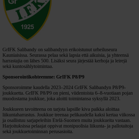
GrIFK Salibandy on salibandyyn erikoistunut urheiluseura
Kauniaisissa. Seurassa pelaa sekä lapsia että aikuisia, ja yhteensä
harrastajia on lähes 500. Lisäksi seura järjestää kerhoja ja leirejä
sekä kuntosählytoimintaa.
Sponsorointikohteemme: GrIFK P8/P9
Sponsoroimme kaudella 2023–2024 GrIFK Salibandyn P8/P9-
joukkuetta. GrIFK P8/P9 on pieni, viidentoista 6–8-vuotiaan pojan
muodostama joukkue, joka aloitti toimintansa syksyllä 2023.
Joukkueen tavoitteena on tarjota lapsille kiva paikka aloittaa
liikuntaharrastus. Joukkue treenaa pelikaudella kaksi kertaa viikossa
ja osallistuu sarjapeleihin Etelä-Suomen muita joukkueita vastaan.
Harjoituksissa pelaajat oppivat monipuolisia liikunta- ja pallotaitoja
sekä joukkuetoiminnan perusasioita.