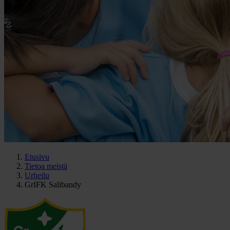
Etusivu
Tietoa meistä
Urheilu
GrIFK Salibandy