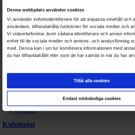
Yritykset
Denna webbplats använder cookies
Kuluttajat
Vi använder enhetsidentifierare för att anpassa innehåll och a
användare, tillhandahålla funktioner för sociala medier och an
Facebook
Vi vidarebefordrar även sådana identifierare och annan inform
Linkedin
enhet till de sociala medier och annons- och analysföretag 
Twitter
med. Dessa kan i sin tur kombinera informationen med anna
Instagram
du har tillhandahållit eller som de har samlat in när du har an
Yritykset
Laskutus
Tillåt alla cookies
Yritysrahoitus
Myynnin rahoitus
Ajoneuvorahoitus
Endast nödvändiga cookies
Maksupalvelut
Perintä
Yritysblogi
Kuluttajat