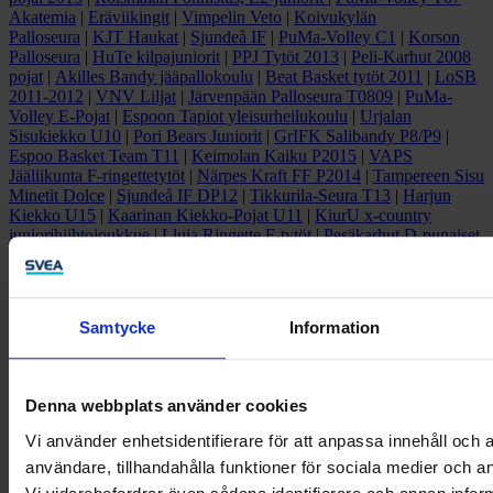
Akatemia
|
Eräviikingit
|
Vimpelin Veto
|
Koivukylän
Palloseura
|
KJT Haukat
|
Sjundeå IF
|
PuMa-Volley C1
|
Korson
Palloseura
|
HuTe kilpajuniorit
|
PPJ Tytöt 2013
|
Peli-Karhut 2008
pojat
|
Akilles Bandy jääpallokoulu
|
Beat Basket tytöt 2011
|
LoSB
2011-2012
|
VNV Liljat
|
Järvenpään Palloseura T0809
|
PuMa-
Volley E-Pojat
|
Espoon Tapiot yleisurheilukoulu
|
Urjalan
Sisukiekko U10
|
Pori Bears Juniorit
|
GrIFK Salibandy P8/P9
|
Espoo Basket Team T11
|
Keimolan Kaiku P2015
|
VAPS
Jääliikunta F-ringettetytöt
|
Närpes Kraft FF P2014
|
Tampereen Sisu
Minetit Dolce
|
Sjundeå IF DP12
|
Tikkurila-Seura T13
|
Harjun
Kiekko U15
|
Kaarinan Kiekko-Pojat U11
|
KiurU x-country
juniorihiihtojoukkue
|
Lluja Ringette F-tytöt
|
Pesäkarhut D-punaiset
Ota yhteyttä
Samtycke
Information
Yritykset
Kuluttajat
Denna webbplats använder cookies
Facebook
Vi använder enhetsidentifierare för att anpassa innehåll och a
Linkedin
användare, tillhandahålla funktioner för sociala medier och an
Twitter