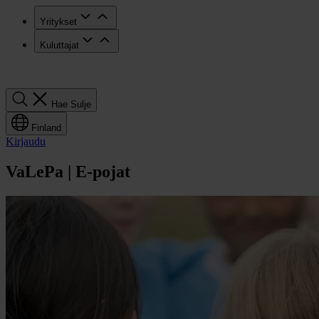
Yritykset
Kuluttajat
Hae
Hae
Sulje
Finland
Kirjaudu
VaLePa | E-pojat