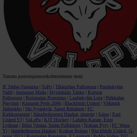
Tutustu juniorisponsorikohteisiimme tästä:
IF Sibbo-Vargarna
|
ToPo
|
Tikkurilan Palloseura
|
Puotinkylän
Valtti
|
Joensuun Maila
|
Hyvinkään Tahko
|
Korson
Palloseura
|
Roismalan Ponnistus
|
Lauttakylän Luja
|
Pirkkalan
Pigviinit
|
Kinnarin Pesis 2006
|
Blackbirds United
|
Viikingit
Jääkiekko
|
Ski Jyväskylä, Sanni Räisänen
|
FC
Kirkkonummi
|
Jääurheiluseura Haukat, ringette
|
Saipa
|
East
United YJ
|
VaLePa
|
KJT Hockey
|
Lahden Karate, Enni
Lydman
|
Biitsi Vantaa, Samu Pulkkinen
|
Nokian Pyry
|
FC Wasa
Yj
|
Jääurheiluseura Haukat
|
Kotkan Reipas
|
Blackbirds United, G-
pojat 2013
|
Roismalan Ponnistus, E2-juniorit
|
PuMa-Volley T07