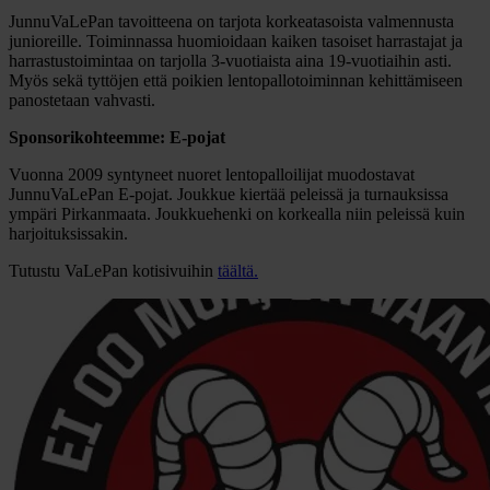
JunnuVaLePan tavoitteena on tarjota korkeatasoista valmennusta
junioreille. Toiminnassa huomioidaan kaiken tasoiset harrastajat ja
harrastustoimintaa on tarjolla 3-vuotiaista aina 19-vuotiaihin asti.
Myös sekä tyttöjen että poikien lentopallotoiminnan kehittämiseen
panostetaan vahvasti.
Sponsorikohteemme: E-pojat
Vuonna 2009 syntyneet nuoret lentopalloilijat muodostavat
JunnuVaLePan E-pojat. Joukkue kiertää peleissä ja turnauksissa
ympäri Pirkanmaata. Joukkuehenki on korkealla niin peleissä kuin
harjoituksissakin.
Tutustu VaLePan kotisivuihin
täältä.