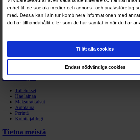
Vi vidarebefordrar även sådana identifierare och annan inform
Instagram
enhet till de sociala medier och annons- och analysföretag 
med. Dessa kan i sin tur kombinera informationen med anna
Yritykset
du har tillhandahållit eller som de har samlat in när du har an
Laskutus
Yritysrahoitus
Myynnin rahoitus
Ajoneuvorahoitus
Tillåt alla cookies
Maksupalvelut
Perintä
Yritysblogi
Endast nödvändiga cookies
Kuluttajat
Talletukset
Hae lainaa
Maksuratkaisut
Autolaina
Perintä
Kuluttajablogi
Tietoa meistä