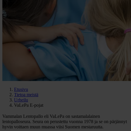
Etusivu
Tietoa meistä
Urheilu
VaLePa E-pojat
Vammalan Lentopallo eli VaLePa on sastamalalainen
lentopalloseura. Seura on perustettu vuonna 1978 ja se on pärjännyt
hyvin voittaen muun muassa viisi Suomen mestaruutta.