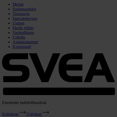
Meistä
Sopimusehdot
Tietosuoja
Saavutettavuus
Uutiset
Meille töihin
Vastuullisuus
Urheilu
Asiakkaitamme
Kumppanit
Enemmän mahdollisuuksia
Kuluttajat
Yritykset