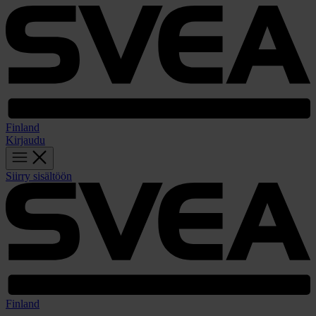
Finland
Kirjaudu
Siirry sisältöön
Finland