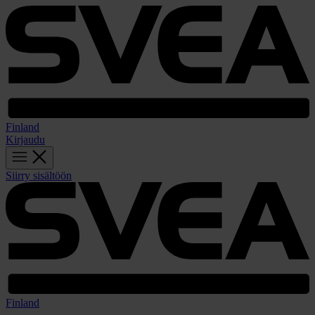
Finland
Kirjaudu
Siirry sisältöön
Finland