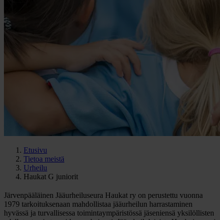
Etusivu
Tietoa meistä
Urheilu
Haukat G juniorit
Järvenpääläinen Jääurheiluseura Haukat ry on perustettu vuonna
1979 tarkoituksenaan mahdollistaa jääurheilun harrastaminen
hyvässä ja turvallisessa toimintaympäristössä jäseniensä yksilöllisten