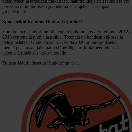
edellytysten ja tarpeiden mukaisesti. Jääurheilulajeista Haukoissa voi
harrastaa monipuolisesti jääkiekkoa ja ringetteä Järvenpään
ympäristössä.
Sponsorikohteemme: Haukat G-juniorit
Haukkojen G-juniorit on 50 hengen joukkue, jossa on vuonna 2012-
2013 syntyneitä tyttöjä ja poikia. Treenejä on kahdesti viikossa ja
pelejä pelataan Uudellamaalla. Kesällä 2020 on tarkoituksena
mennä pelaamaan jalkapalloa Opel-liigaan. Joukkueen yhteistä
tekemistä riittää siis koko vuodelle.
Tutustu Jääurheiluseura Haukkoihin
tästä
.