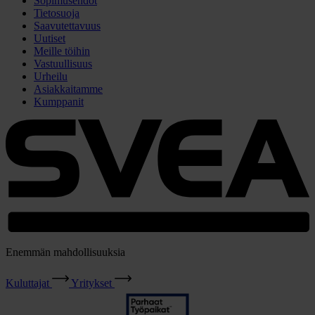
Sopimusehdot
Tietosuoja
Saavutettavuus
Uutiset
Meille töihin
Vastuullisuus
Urheilu
Asiakkaitamme
Kumppanit
Enemmän mahdollisuuksia
Kuluttajat
Yritykset