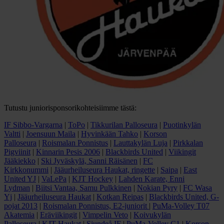
Tutustu juniorisponsorikohteisiimme tästä:
IF Sibbo-Vargarna
|
ToPo
|
Tikkurilan Palloseura
|
Puotinkylän
Valtti
|
Joensuun Maila
|
Hyvinkään Tahko
|
Korson
Palloseura
|
Roismalan Ponnistus
|
Lauttakylän Luja
|
Pirkkalan
Pigviinit
|
Kinnarin Pesis 2006
|
Blackbirds United
|
Viikingit
Jääkiekko
|
Ski Jyväskylä, Sanni Räisänen
|
FC
Kirkkonummi
|
Jääurheiluseura Haukat, ringette
|
Saipa
|
East
United YJ
|
VaLePa
|
KJT Hockey
|
Lahden Karate, Enni
Lydman
|
Biitsi Vantaa, Samu Pulkkinen
|
Nokian Pyry
|
FC Wasa
Yj
|
Jääurheiluseura Haukat
|
Kotkan Reipas
|
Blackbirds United, G-
pojat 2013
|
Roismalan Ponnistus, E2-juniorit
|
PuMa-Volley T07
Akatemia
|
Eräviikingit
|
Vimpelin Veto
|
Koivukylän
Palloseura
|
KJT Haukat
|
Sjundeå IF
|
PuMa-Volley C1
|
Korson