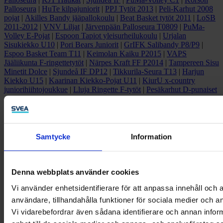
Palloseura
|
HuTe kilpajuniorit
|
PPJ Tytöt 2013
|
Peli-Karhut 2008
pojat
|
Akilles Bandy jääpallokoulu
|
Beat Basket tytöt 2011
|
LoSB
2011-2012
|
VNV Liljat
|
Järvenpään Palloseura T0809
|
PuMa-
Volley E-Pojat
|
Espoon Tapiot yleisurheilukoulu
|
Urjalan
Sisukiekko U10
|
Pori Bears Juniorit
|
GrIFK Salibandy P8/P9
|
Espoo Basket Team T11
|
Keimolan Kaiku P2015
|
VAPS
Jääliikunta F-ringettetytöt
|
Närpes Kraft FF P2014
|
Tampereen Sisu
Minetit Dolce
|
Sjundeå IF DP12
|
Tikkurila-Seura T13
|
Harjun
Kiekko U15
|
Kaarinan Kiekko-Pojat U11
|
KiurU x-country
juniorihiihtojoukkue
|
Lluja Ringette F-tytöt
|
Pesäkarhut D-punaiset
Ota yhteyttä
Samtycke
Information
Yritykset
Kuluttajat
Facebook
Denna webbplats använder cookies
Linkedin
Vi använder enhetsidentifierare för att anpassa innehåll och a
Twitter
användare, tillhandahålla funktioner för sociala medier och an
Vi vidarebefordrar även sådana identifierare och annan inform
Instagram