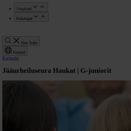
Yritykset
Kuluttajat
Hae
Hae
Sulje
Finland
Kirjaudu
Jääurheiluseura Haukat | G-juniorit