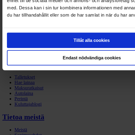
enhet till de sociala medier och annons- och analysföretag 
Yritykset
med. Dessa kan i sin tur kombinera informationen med anna
du har tillhandahållit eller som de har samlat in när du har an
Laskutus
Yritysrahoitus
Myynnin rahoitus
Ajoneuvorahoitus
Tillåt alla cookies
Maksupalvelut
Perintä
Yritysblogi
Endast nödvändiga cookies
Kuluttajat
Talletukset
Hae lainaa
Maksuratkaisut
Autolaina
Perintä
Kuluttajablogi
Tietoa meistä
Meistä