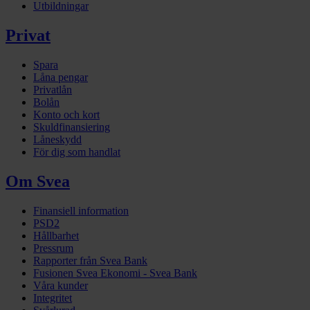
Utbildningar
Privat
Spara
Låna pengar
Privatlån
Bolån
Konto och kort
Skuldfinansiering
Låneskydd
För dig som handlat
Om Svea
Finansiell information
PSD2
Hållbarhet
Pressrum
Rapporter från Svea Bank
Fusionen Svea Ekonomi - Svea Bank
Våra kunder
Integritet