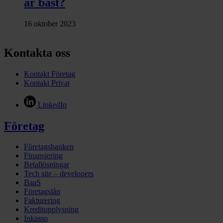
är bäst?
16 oktober 2023
Kontakta oss
Kontakt Företag
Kontakt Privat
LinkedIn
Företag
Företagsbanken
Finansiering
Betallösningar
Tech site – developers
BaaS
Företagslån
Fakturering
Kreditupplysning
Inkasso