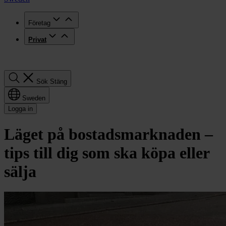
Företag
Privat
Sök
Sök
Stäng
Sweden
Logga in
Läget på bostadsmarknaden –
tips till dig som ska köpa eller
sälja