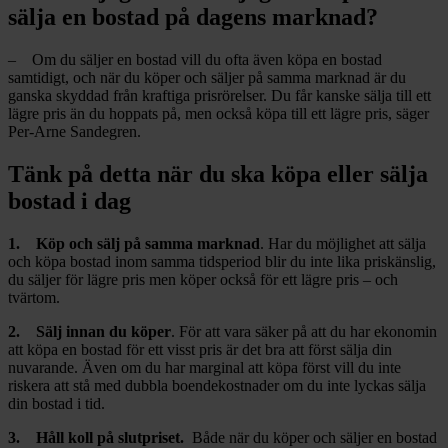
sälja en bostad på dagens marknad?
– Om du säljer en bostad vill du ofta även köpa en bostad
samtidigt, och när du köper och säljer på samma marknad är du
ganska skyddad från kraftiga prisrörelser. Du får kanske sälja till ett
lägre pris än du hoppats på, men också köpa till ett lägre pris, säger
Per-Arne Sandegren.
Tänk på detta när du ska köpa eller sälja
bostad i dag
1. Köp och sälj på samma marknad
. Har du möjlighet att sälja
och köpa bostad inom samma tidsperiod blir du inte lika priskänslig,
du säljer för lägre pris men köper också för ett lägre pris – och
tvärtom.
2. Sälj innan du köper
. För att vara säker på att du har ekonomin
att köpa en bostad för ett visst pris är det bra att först sälja din
nuvarande. Även om du har marginal att köpa först vill du inte
riskera att stå med dubbla boendekostnader om du inte lyckas sälja
din bostad i tid.
3. Håll koll på slutpriset.
Både när du köper och säljer en bostad