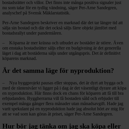
bostadsrätter och villor. Det finns inte många positiva signaler just
nu som talar för en tydlig vändning, säger Per-Arne Sandegren,
analyschef på Svensk Mäklarstatistik.
Per-Arne Sandegren beskriver en marknad där det tar längre tid att
sälja sin bostad och där det också säljs färre objekt jämfört med
bostadsrallyt under pandemiåren.
– Köparna är mer kräsna och utbudet av bostäder är större. Även
om enstaka bostadsrätter säljs efter en budgivning är det generella
läget i dag att bostäderna säljs under utgångspris. Det är definitivt
köparens marknad.
Är det samma läge för nyproduktion?
– Nya byggprojekt pausas eller stoppas, det är dyrt att bygga och
med de räntenivåer vi ligger på i dag är det väsentligt dyrare att köpa
en nyproduktion. Här finns dock en chans för köparen att få till bra
erbjudanden. Byggherrarna vill få bostaden såld och erbjuder till
exempel många gånger flera månader utan månadsavgift. Hade jag
varit spekulant på en nyproduktion hade jag absolut hört av mig för
att se vad som kan göras åt priset, säger Per-Arne Sandegren.
Hur bör jag tänka om jag ska köpa eller