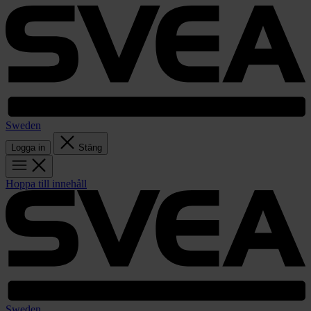
Sweden
Logga in
Stäng
Hoppa till innehåll
Sweden