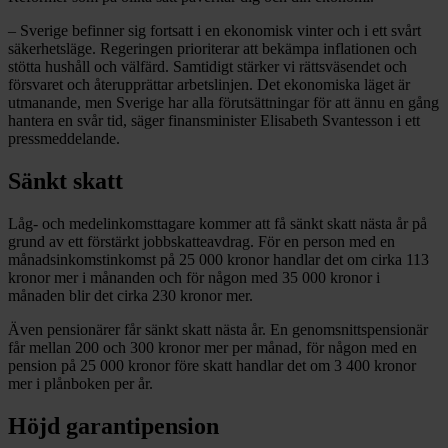
– Sverige befinner sig fortsatt i en ekonomisk vinter och i ett svårt
säkerhetsläge. Regeringen prioriterar att bekämpa inflationen och
stötta hushåll och välfärd. Samtidigt stärker vi rättsväsendet och
försvaret och återupprättar arbetslinjen. Det ekonomiska läget är
utmanande, men Sverige har alla förutsättningar för att ännu en gång
hantera en svår tid, säger finansminister Elisabeth Svantesson i ett
pressmeddelande.
Sänkt skatt
Låg- och medelinkomsttagare kommer att få sänkt skatt nästa år på
grund av ett förstärkt jobbskatteavdrag. För en person med en
månadsinkomstinkomst på 25 000 kronor handlar det om cirka 113
kronor mer i månanden och för någon med 35 000 kronor i
månaden blir det cirka 230 kronor mer.
Även pensionärer får sänkt skatt nästa år. En genomsnittspensionär
får mellan 200 och 300 kronor mer per månad, för någon med en
pension på 25 000 kronor före skatt handlar det om 3 400 kronor
mer i plånboken per år.
Höjd garantipension