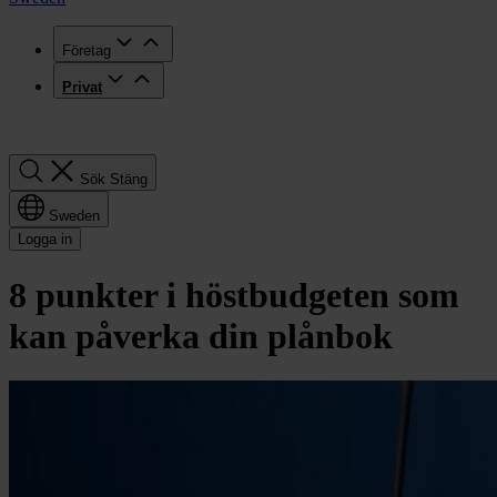
Företag
Privat
Sök
Sök
Stäng
Sweden
Logga in
8 punkter i höstbudgeten som
kan påverka din plånbok