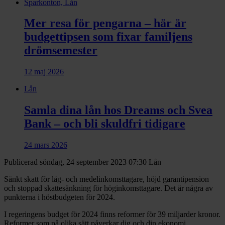
Sparkonton, Lån
Mer resa för pengarna – här är
budgettipsen som fixar familjens
drömsemester
12 maj 2026
Lån
Samla dina lån hos Dreams och Svea
Bank – och bli skuldfri tidigare
24 mars 2026
Publicerad söndag, 24 september 2023 07:30
Lån
Sänkt skatt för låg- och medelinkomsttagare, höjd garantipension
och stoppad skattesänkning för höginkomsttagare. Det är några av
punkterna i höstbudgeten för 2024.
I regeringens budget för 2024 finns reformer för 39 miljarder kronor.
Reformer som på olika sätt påverkar dig och din ekonomi.