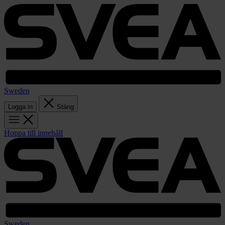
Sweden
Logga in
Stäng
Hoppa till innehåll
Sweden