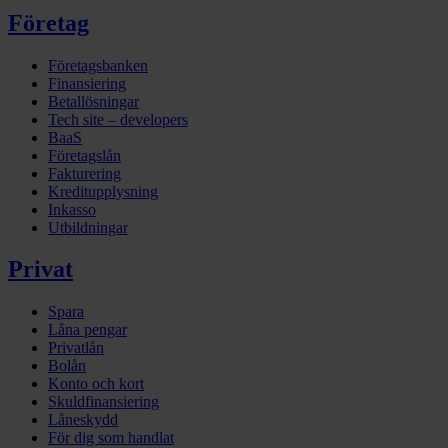
Företag
Företagsbanken
Finansiering
Betallösningar
Tech site – developers
BaaS
Företagslån
Fakturering
Kreditupplysning
Inkasso
Utbildningar
Privat
Spara
Låna pengar
Privatlån
Bolån
Konto och kort
Skuldfinansiering
Låneskydd
För dig som handlat