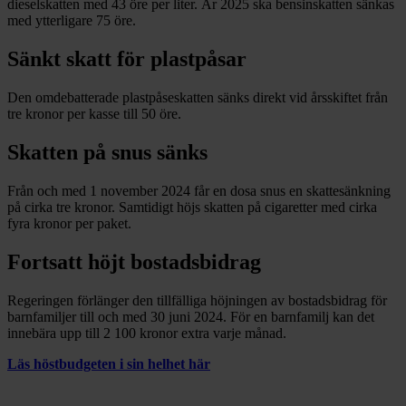
dieselskatten med 43 öre per liter. År 2025 ska bensinskatten sänkas
med ytterligare 75 öre.
Sänkt skatt för plastpåsar
Den omdebatterade plastpåseskatten sänks direkt vid årsskiftet från
tre kronor per kasse till 50 öre.
Skatten på snus sänks
Från och med 1 november 2024 får en dosa snus en skattesänkning
på cirka tre kronor. Samtidigt höjs skatten på cigaretter med cirka
fyra kronor per paket.
Fortsatt höjt bostadsbidrag
Regeringen förlänger den tillfälliga höjningen av bostadsbidrag för
barnfamiljer till och med 30 juni 2024. För en barnfamilj kan det
innebära upp till 2 100 kronor extra varje månad.
Läs höstbudgeten i sin helhet här