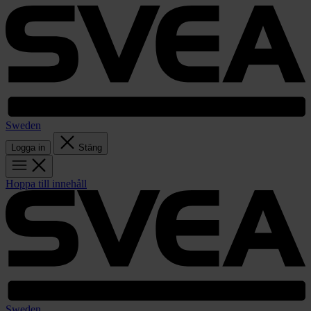
Sweden
Logga in
Stäng
Hoppa till innehåll
Sweden