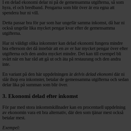
I en delad ekonomi delar ni på de gemensamma utgifterna, så som
hyra, el och bredband. Pengarna som blir över är era egna att
spendera hur ni vill.
Detta passar bra för par som har ungefär samma inkomst, då har ni
också ungefär lika mycket pengar kvar efter de gemensamma
utgifterna.
Har ni väldigt olika inkomster kan delad ekonomi fungera mindre
bra eftersom det då innebär att en av er har mycket pengar över efter
utgifterna och den andra mycket mindre. Det kan till exempel bli
svårt när en har råd att gå ut och äta på restaurang och den andra
inte.
En variant på den här uppdelningen är
delvis delad ekonomi
där ni
slår ihop era inkomster, betalar de gemensamma utgifterna och sedan
delar lika på summan som blir över.
3. Ekonomi delad efter inkomst
För par med stora inkomstskillnader kan en procentuell uppdelning
av ekonomin vara ett bra alternativ, där den som tjänar mest också
betalar mest.
Exempel: