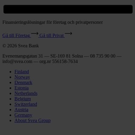
Finansieringslösningar för företag och privatpersoner
Gå till Företag
Gå till Privat
© 2026 Svea Bank
Evenemangsgatan 31 — SE-169 81 Solna — 08 735 90 00 —
info@svea.com — org.nr 556158‑7634
Finland
Norway
Denmark
Estonia
Netherlands
Belgium
Switzerland
Austria
Germany
About Svea Group