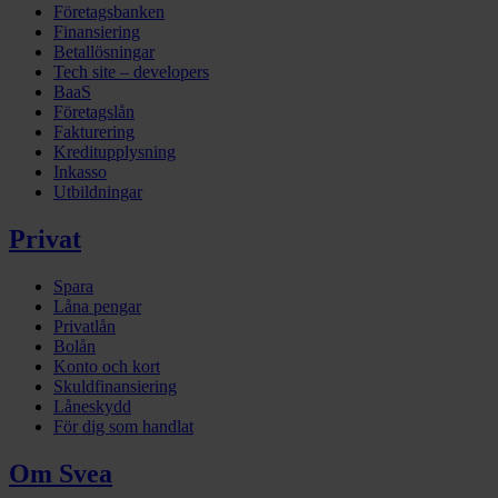
Företagsbanken
Finansiering
Betallösningar
Tech site – developers
BaaS
Företagslån
Fakturering
Kreditupplysning
Inkasso
Utbildningar
Privat
Spara
Låna pengar
Privatlån
Bolån
Konto och kort
Skuldfinansiering
Låneskydd
För dig som handlat
Om Svea