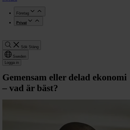
Företag
Privat
Sök
Sök
Stäng
Sweden
Logga in
Gemensam eller delad ekonomi
– vad är bäst?