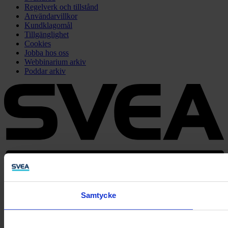
Regelverk och tillstånd
Användarvillkor
Kundklagomål
Tillgänglighet
Cookies
Jobba hos oss
Webbinarium arkiv
Poddar arkiv
Finansieringslösningar för företag och privatpersoner
Samtycke
Gå till Företag
Gå till Privat
© 2026 Svea Bank