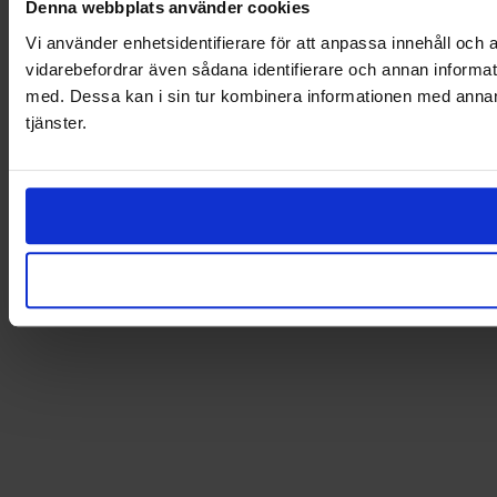
Denna webbplats använder cookies
Evenemangsgatan 31 — SE-169 81 Solna — 08 735 90 00 —
info@svea.com — org.nr 556158‑7634
Vi använder enhetsidentifierare för att anpassa innehåll och a
vidarebefordrar även sådana identifierare och annan informat
Finland
med. Dessa kan i sin tur kombinera informationen med annan i
Norway
Denmark
tjänster.
Estonia
Netherlands
Belgium
Switzerland
Austria
Germany
About Svea Group