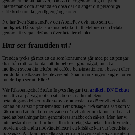
genom ett mobilt bank-id, bank-id eller genom att gå in på din
internetbank och använda en dosa där du anger din personliga
sifferkod som då ger dig engångskoder.
Nu har även SamsungPay och ApplePay dykt upp som en
möjlighet. Då kopplar du dina betalkort till telefonen och betalar
genom att svepa telefonen över betalterminalen.
Hur ser framtiden ut?
Trenden tycks gå mot att du som konsument går med på att pengar
dras från ditt konto utan att du behöver göra något, annat än
möjligen svepa din telefon på caféet, bensinstationen, i bussen eller
när du får matkassen hemlevererad. Snart minns ingen längre hur en
hundralapp ser ut. Eller?
Vår Riksbankschef Stefan Ingves flaggar i en
artikel i DN Debatt
om att vi är på väg mot en situation där allmänhetens
betalningsmedel kontrolleras av kommersiella aktörer vilket skulle
kunna bli särskilt problematiskt i ett krisläge. ”På samma sätt som vi
räknar med att det kommer vatten när vi vrider om kranen räknar vi
med att betalningar kan genomföras snabbt och säkert. Men har vi
inte bestämt oss för hur hushåll och företag ska betala för drivmedel,
proviant och andra nödvändigheter i ett krisläge kan vår beredskap
försvagas. Att kommersiella aktörer i alla lägen skulle axla manteln