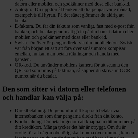
datorn eller mobilen och godkänner med dosa eller bank-id.
Autogiro. Du uppdrar åt banken att dra pengar varje månad,
exempelvis till hyran. På det sättet glömmer du aldrig att
betala.
E-faktura. Du får din faktura som vanligt, fast med e-post från
banken, och betalar genom att gå in på din bank i datorn eller
mobilen och godkänner med dosa eller bank-id.
Swish. Du överför pengar direkt via din mobiltelefon. Swish
var från början ett sätt att föra över småsummor kompisar
emellan, nu kan man betala räkningar och handla med
tjänsten.
QR-kod. Du använder mobilens kamera för att scanna den
QR-kod som finns på fakturan, så slipper du skriva in OCR-
numret när du betalar.
Den som sitter vi datorn eller telefonen
och handlar kan välja på:
Direktbetalning. Du genomför ditt köp och betalar via
internetbanken som drar pengarna direkt från ditt konto.
Kortbetalning. Du betalar genom att knappa in ditt nummer på
ditt kreditkort. Många tycker det här är otryggt. Om du är
orolig för att någon obehörig ska komma över numret, kan en