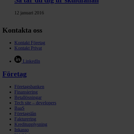
12 januari 2016
Kontakta oss
Kontakt Företag
Kontakt Privat
LinkedIn
Företag
Företagsbanken
Finansiering
Betallösningar
Tech site – developers
BaaS
Företagslån
Fakturering
Kreditupplysning
Inkasso