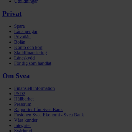
Utbildningar
Privat
Spara
Låna pengar
Privatlån
Bolån
Konto och kort
Skuldfinansiering
Låneskydd
För dig som handlat
Om Svea
Finansiell information
PSD2
Hållbarhet
Pressrum
Rapporter från Svea Bank
Fusionen Svea Ekonomi - Svea Bank
Våra kunder
Integritet
Svårlurad