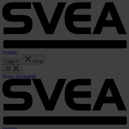
Sweden
Logga in
Stäng
Hoppa till innehåll
Sweden