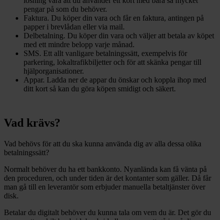
lösning vara att du använder ett kort med bara så mycket
pengar på som du behöver.
Faktura. Du köper din vara och får en faktura, antingen på
papper i brevlådan eller via mail.
Delbetalning. Du köper din vara och väljer att betala av köpet
med ett mindre belopp varje månad.
SMS. Ett allt vanligare betalningssätt, exempelvis för
parkering, lokaltrafikbiljetter och för att skänka pengar till
hjälporganisationer.
Appar. Ladda ner de appar du önskar och koppla ihop med
ditt kort så kan du göra köpen smidigt och säkert.
Vad krävs?
Vad behövs för att du ska kunna använda dig av alla dessa olika
betalningssätt?
Normalt behöver du ha ett bankkonto. Nyanlända kan få vänta på
den proceduren, och under tiden är det kontanter som gäller. Då får
man gå till en leverantör som erbjuder manuella betaltjänster över
disk.
Betalar du digitalt behöver du kunna tala om vem du är. Det gör du