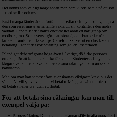
Det känns som väldigt länge sedan man bara kunde betala på ett sätt
– med sedlar och mynt.
Fast i många länder är det fortfarande sedlar och mynt som gäller, så
den som reser måste än så länge växla till sig kontanter i den andra
valutan. I andra länder håller checkhäftet ännu ett hårt grepp om
medborgarna. Som svensk gör man stora ögon i Frankrike när
kunden framför en i kassan på Carrefour skriver ut en check som
betalning. Här är det kortbetalning som gäller i mataffären.
Ibland går debattvågorna höga även i Sverige, då äldre personer
oroar sig för att kontanterna ska försvinna. Studenter och nyanlända
klagar över att det är svårt att betala sina räkningar när man saknar
bankkonto.
Men om man kan sammanfatta svenskarnas viktigaste krav, blir det
så här: Vi vill själva välja hur vi betalar. Många använder inte bara
ett betalsätt eller två, utan ett flertal.
För att betala sina räkningar kan man till
exempel välja på:
Pappersräkning. Du matar eller scannar själv in alla uppgifter i