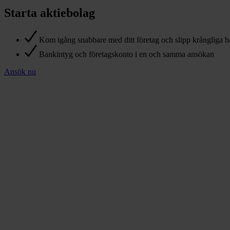
Starta aktiebolag
Kom igång snabbare med ditt företag och slipp krångliga
Bankintyg och företagskonto i en och samma ansökan
Ansök nu