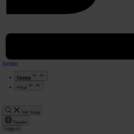
Sweden
Företag
Privat
Sök
Sök
Stäng
Sweden
Logga in