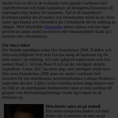
skjuter över en del av de kostnader som uppstår i samband med
regelefterlevnad och höjda kapitalkrav på låntagarna.Dessutom vill
regeringen höja skatten för bankerna. Vad är då kapitalkrav?
Kortfattat innebär det att banker och finansinstitut måste ha en större
andel eget kapital och efterställda lån i förhållande till sin utlåning än
tidigare. Med efterställda
företagslån
menas sådana som har lägre
prioritet än annan skuld om banken eller finansinstitutet skulle gå i
konkurs eller rekonstrueras.
För stora risker
Det började egentligen redan före finanskrisen 2008. Politiker och
tillsynsmyndigheter över hela Europa ansåg att bankerna tog för
stora risker i sin utlåning, och satte igång ett regelsystem som fick
namnet Basel 1. Så kom Basel II och på det ytterligare skärpta
kapitalkrav. I mars 2017 tas nästa steg, med ytterligare höjda krav.
Den stora finanskrisen 2008 anses ha startat i samband med
kraschen för den amerikanska investmentbanken Lehman Brothers i
september det året. I själva verket inleddes krisen långt tidigare som
en följd av att amerikanska bolåneinstitut lånat ut stora summor till
grupper vars återbetalningsförmåga visade sig svagare än de
förväntat sig.
Hela länder nära att gå omkull
När sedan europeiska banker och hela
länder (läs Grekland) var nära att gå