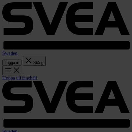
Sweden
Logga in
Stäng
Hoppa till innehåll
Sweden