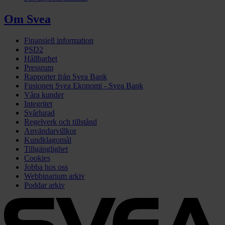
Om Svea
Finansiell information
PSD2
Hållbarhet
Pressrum
Rapporter från Svea Bank
Fusionen Svea Ekonomi - Svea Bank
Våra kunder
Integritet
Svårlurad
Regelverk och tillstånd
Användarvillkor
Kundklagomål
Tillgänglighet
Cookies
Jobba hos oss
Webbinarium arkiv
Poddar arkiv