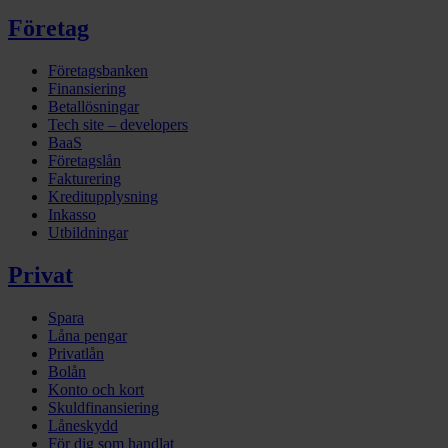
Företag
Företagsbanken
Finansiering
Betallösningar
Tech site – developers
BaaS
Företagslån
Fakturering
Kreditupplysning
Inkasso
Utbildningar
Privat
Spara
Låna pengar
Privatlån
Bolån
Konto och kort
Skuldfinansiering
Låneskydd
För dig som handlat