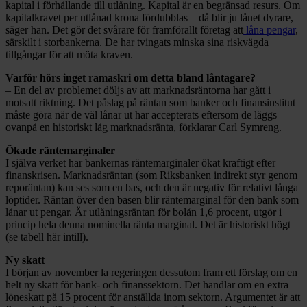
kapital i förhållande till utlåning. Kapital är en begränsad resurs. Om
kapitalkravet per utlånad krona fördubblas – då blir ju lånet dyrare,
säger han. Det gör det svårare för framförallt företag att
låna pengar
,
särskilt i storbankerna. De har tvingats minska sina riskvägda
tillgångar för att möta kraven.
Varför hörs inget ramaskri om detta bland låntagare?
– En del av problemet döljs av att marknadsräntorna har gått i
motsatt riktning. Det påslag på räntan som banker och finansinstitut
måste göra när de väl lånar ut har accepterats eftersom de läggs
ovanpå en historiskt låg marknadsränta, förklarar Carl Symreng.
Ökade räntemarginaler
I själva verket har bankernas räntemarginaler ökat kraftigt efter
finanskrisen. Marknadsräntan (som Riksbanken indirekt styr genom
reporäntan) kan ses som en bas, och den är negativ för relativt långa
löptider. Räntan över den basen blir räntemarginal för den bank som
lånar ut pengar. Är utlåningsräntan för bolån 1,6 procent, utgör i
princip hela denna nominella ränta marginal. Det är historiskt högt
(se tabell här intill).
Ny skatt
I början av november la regeringen dessutom fram ett förslag om en
helt ny skatt för bank- och finanssektorn. Det handlar om en extra
löneskatt på 15 procent för anställda inom sektorn. Argumentet är att