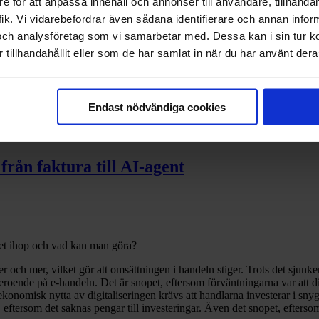
e för att anpassa innehåll och annonser till användare, tillhandah
ik. Vi vidarebefordrar även sådana identifierare och annan informa
och analysföretag som vi samarbetar med. Dessa kan i sin tur 
tillhandahållit eller som de har samlat in när du har använt deras
ch din egen data
Endast nödvändiga cookies
från faktura till AI-agent
et ihop och vad kan man göra?
och mer, vilket gör att omsättningen i handeln stiger. Trots det sjunke
eroende på e-handeln. Det är snopet, eftersom förväntningarna var att d
 ekonomisk nytta av digitaliseringen krävs att handlarna investerar i sn
eftersom det saknas pengar till investeringar. Även det snopet, eftersom 