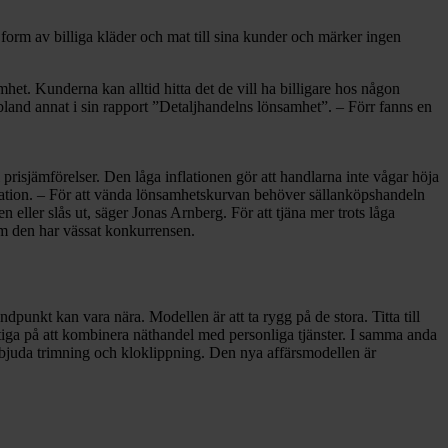
orm av billiga kläder och mat till sina kunder och märker ingen
et. Kunderna kan alltid hitta det de vill ha billigare hos någon
bland annat i sin rapport ”Detaljhandelns lönsamhet”. – Förr fanns en
l prisjämförelser. Den låga inflationen gör att handlarna inte vågar höja
nflation. – För att vända lönsamhetskurvan behöver sällanköpshandeln
 eller slås ut, säger Jonas Arnberg. För att tjäna mer trots låga
rsom den har vässat konkurrensen.
punkt kan vara nära. Modellen är att ta rygg på de stora. Titta till
ktiga på att kombinera näthandel med personliga tjänster. I samma anda
bjuda trimning och kloklippning. Den nya affärsmodellen är