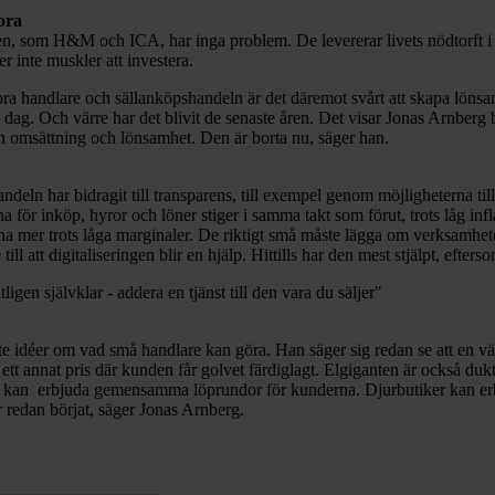
ora
n, som H&M och ICA, har inga problem. De levererar livets nödtorft i f
r inte muskler att investera.
a handlare och sällanköpshandeln är det däremot svårt att skapa lönsamh
dag. Och värre har det blivit de senaste åren. Det visar Jonas Arnberg 
n omsättning och lönsamhet. Den är borta nu, säger han.
ndeln har bidragit till transparens, till exempel genom möjligheterna til
a för inköp, hyror och löner stiger i samma takt som förut, trots låg i
äna mer trots låga marginaler. De riktigt små måste lägga om verksamheten
ill att digitaliseringen blir en hjälp. Hittills har den mest stjälpt, efte
igen självklar - addera en tjänst till den vara du säljer"
e idéer om vad små handlare kan göra. Han säger sig redan se att en vänd
ett annat pris där kunden får golvet färdiglagt. Elgiganten är också du
ker kan erbjuda gemensamma löprundor för kunderna. Djurbutiker kan er
ar redan börjat, säger Jonas Arnberg.