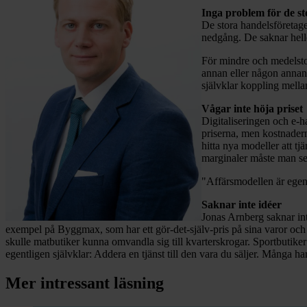
Inga problem för de st
De stora handelsföretage
nedgång. De saknar helle
För mindre och medelstor
annan eller någon annan 
självklar koppling mella
Vågar inte höja priset
Digitaliseringen och e-ha
priserna, men kostnadern
hitta nya modeller att tj
marginaler måste man se t
"Affärsmodellen är egentl
Saknar inte idéer
Jonas Arnberg saknar int
exempel på Byggmax, som har ett gör-det-själv-pris på sina varor och 
skulle matbutiker kunna omvandla sig till kvarterskrogar. Sportbuti
egentligen självklar: Addera en tjänst till den vara du säljer. Många h
Mer intressant läsning