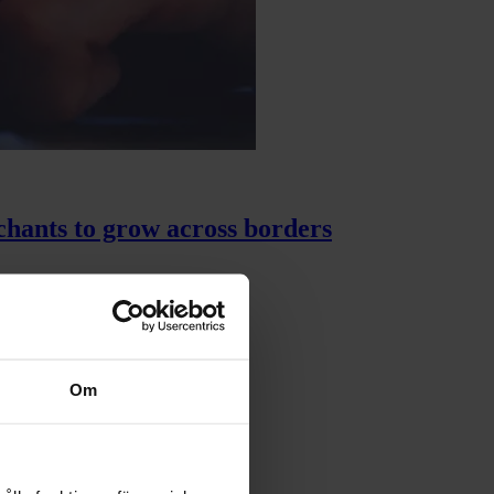
chants to grow across borders
Om