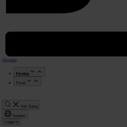
Sweden
Företag
Privat
Sök
Sök
Stäng
Sweden
Logga in