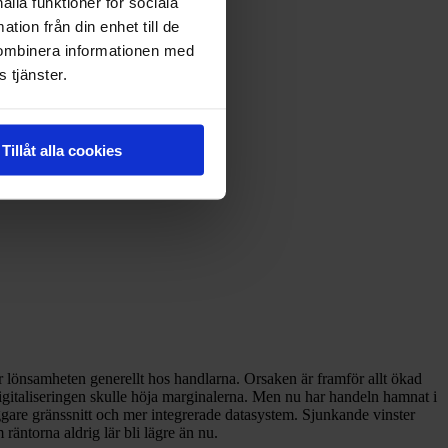
ålla funktioner för sociala
tion från din enhet till de
kombinera informationen med
 tjänster.
Tillåt alla cookies
r lönsamheten generellt hos handlarna. Orsaken är framför allt ökad
igitaliseringen skulle höja marginalerna. Men nu har handeln hamnat i
yggare gränssnitt och mer integrerade datasystem. Sjunkande vinster
räntorna aldrig lär bli lägre än nu.