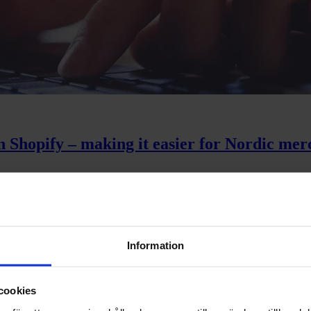
n Shopify – making it easier for Nordic mer
na beslut – inte styra dem
Information
cookies
kas du som e-handlare