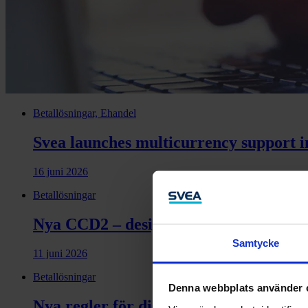
Betallösningar, Ehandel
Svea launches multicurrency support i
16 juni 2026
Betallösningar
Nya CCD2 – designen ska stödja medvet
Samtycke
11 juni 2026
Betallösningar
Denna webbplats använder 
Nya regler för distansavtal – så påver