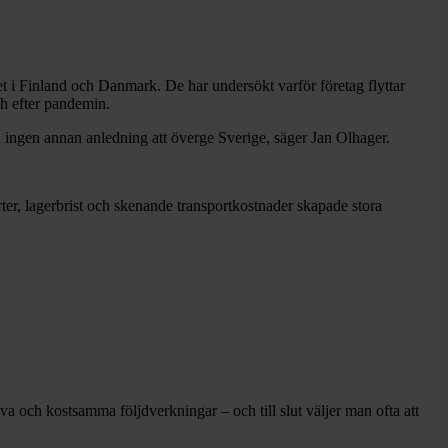
et i Finland och Danmark. De har undersökt varför företag flyttar
ch efter pandemin.
n ingen annan anledning att överge Sverige, säger Jan Olhager.
er, lagerbrist och skenande transportkostnader skapade stora
tiva och kostsamma följdverkningar – och till slut väljer man ofta att