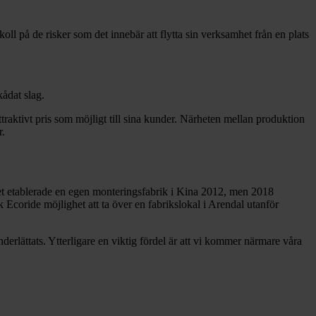
oll på de risker som det innebär att flytta sin verksamhet från en plats
kådat slag.
ttraktivt pris som möjligt till sina kunder. Närheten mellan produktion
r.
aget etablerade en egen monteringsfabrik i Kina 2012, men 2018
k Ecoride möjlighet att ta över en fabrikslokal i Arendal utanför
derlättats. Ytterligare en viktig fördel är att vi kommer närmare våra