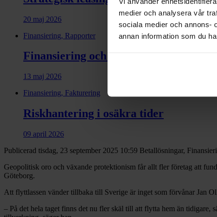
Vi använder enhetsidentifierar
medier och analysera vår traf
20 maj 2026
sociala medier och annons- 
Finansiering, Rapporter
annan information som du har 
Finansiering och kompetens avgör indus
13 maj 2026
Finansiering, Fakturering
Riskhantering i osäkra tider
09 april 2026
Publicerad tisdag, 23 september 2025 10:59
Betallösningar, Finansier
Geopolitisk oro och växande protektionism får allt fler företag att fund
Göteborg.
Att flyttlassen vänder tillbaka till Sverige är inget som förvånar Jan O
– På det hela taget finns det nu fler skäl till att flytta hem än tidigare