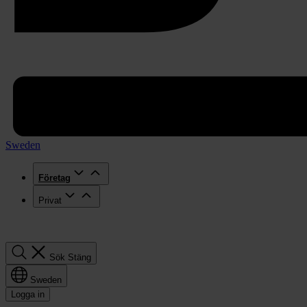
Sweden
Företag
Privat
Sök
Sök
Stäng
Sweden
Logga in