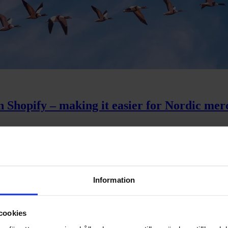
n Shopify – making it easier for Nordic mer
na beslut – inte styra dem
Information
cookies
ion och positivt kassaflöde 2026