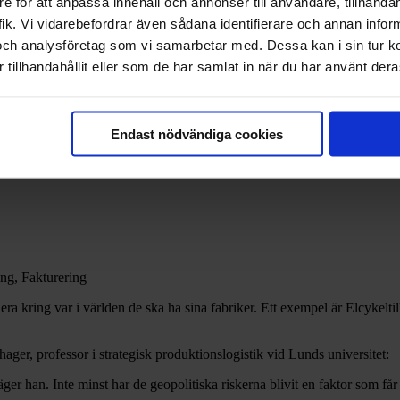
e för att anpassa innehåll och annonser till användare, tillhandah
ik. Vi vidarebefordrar även sådana identifierare och annan informa
och analysföretag som vi samarbetar med. Dessa kan i sin tur 
tillhandahållit eller som de har samlat in när du har använt deras
trins tillväxt 2026
Endast nödvändiga cookies
ing, Fakturering
era kring var i världen de ska ha sina fabriker. Ett exempel är Elcykeltil
lhager, professor i strategisk produktionslogistik vid Lunds universitet:
, säger han. Inte minst har de geopolitiska riskerna blivit en faktor som f