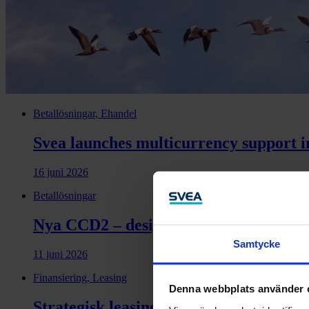
Betallösningar, Ehandel
Svea launches multicurrency support i
16 juni 2026
Betallösningar
Nya CCD2 – designen ska stödja medvet
Samtycke
11 juni 2026
Finansiering, Leasing
Denna webbplats använder 
Strategisk leasing: Nyckeln till expans