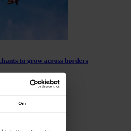
chants to grow across borders
Om