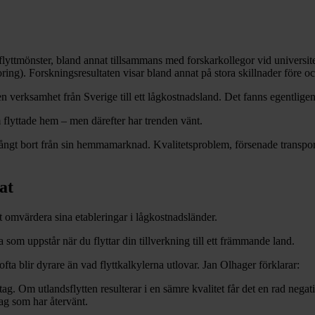
flyttmönster, bland annat tillsammans med forskarkollegor vid universit
horing). Forskningsresultaten visar bland annat på stora skillnader före o
en verksamhet från Sverige till ett lågkostnadsland. Det fanns egentlige
 flyttade hem – men därefter har trenden vänt.
långt bort från sin hemmamarknad. Kvalitetsproblem, försenade transport
at
tt omvärdera sina etableringar i lågkostnadsländer.
 som uppstår när du flyttar din tillverkning till ett främmande land.
fta blir dyrare än vad flyttkalkylerna utlovar. Jan Olhager förklarar:
etag. Om utlandsflytten resulterar i en sämre kvalitet får det en rad nega
tag som har återvänt.