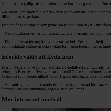
Vilken är den tydligaste skillnaden mellan hur företag resonerar före 
– Risken! Före pandemin var risk ett begrepp som inte oroade företagare
till en annan, säger han.
Det är många företagare som pratar om geopolitiska risker. Hur påverkar
– Geopolitiska risker har funnits med tidigare, men inte lika tydligt 
– Det innebär att företag behöver ha nästan hela försörjningskedjan i de
och produktutveckling är också viktig för många företag, medan långväga
Ecoride valde att flytta hem
Martin Walleräng, vd för den svenska elcykeltillverkaren Ecoride, har
tvingades Ecoride att flytta verksamheten till Polen som en konsekvens 
Göteborg som tidigare tillhört Volvo Trucks, ett erbjudande som resulter
– Att samla verksamheten under ett tak har skapat en rad fördelar. Allt
återförsäljare och slutkunder, säger Martin Walleräng.
Mer intressant innehåll