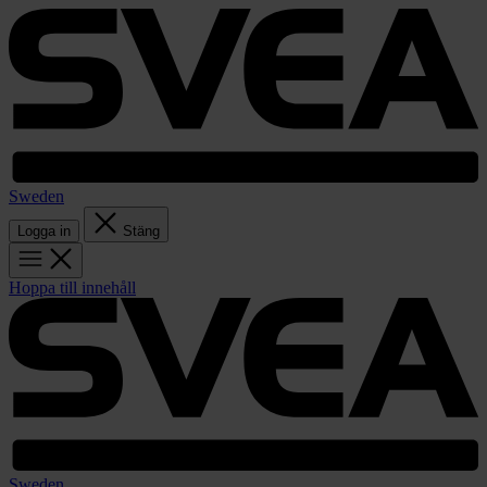
Sweden
Logga in
Stäng
Hoppa till innehåll
Sweden