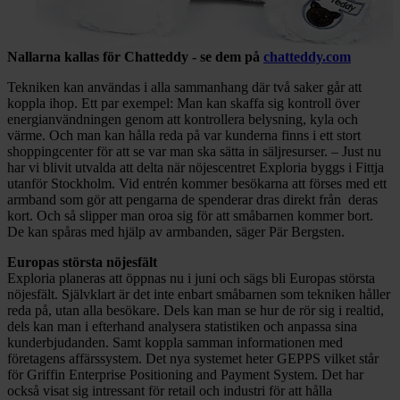
Nallarna kallas för Chatteddy - se dem på
chatteddy.com
Tekniken kan användas i alla sammanhang där två saker går att
koppla ihop. Ett par exempel: Man kan skaffa sig kontroll över
energianvändningen genom att kontrollera belysning, kyla och
värme. Och man kan hålla reda på var kunderna finns i ett stort
shoppingcenter för att se var man ska sätta in säljresurser. – Just nu
har vi blivit utvalda att delta när nöjescentret Exploria byggs i Fittja
utanför Stockholm. Vid entrén kommer besökarna att förses med ett
armband som gör att pengarna de spenderar dras direkt från deras
kort. Och så slipper man oroa sig för att småbarnen kommer bort.
De kan spåras med hjälp av armbanden, säger Pär Bergsten.
Europas största nöjesfält
Exploria planeras att öppnas nu i juni och sägs bli Europas största
nöjesfält. Självklart är det inte enbart småbarnen som tekniken håller
reda på, utan alla besökare. Dels kan man se hur de rör sig i realtid,
dels kan man i efterhand analysera statistiken och anpassa sina
kunderbjudanden. Samt koppla samman informationen med
företagens affärssystem. Det nya systemet heter GEPPS vilket står
för Griffin Enterprise Positioning and Payment System. Det har
också visat sig intressant för retail och industri för att hålla