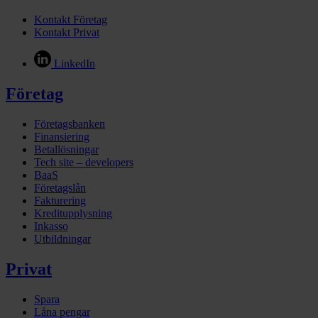
Kontakt Företag
Kontakt Privat
LinkedIn
Företag
Företagsbanken
Finansiering
Betallösningar
Tech site – developers
BaaS
Företagslån
Fakturering
Kreditupplysning
Inkasso
Utbildningar
Privat
Spara
Låna pengar