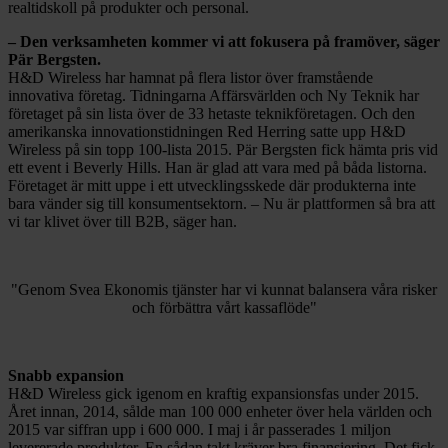
realtidskoll på produkter och personal.
– Den verksamheten kommer vi att fokusera på framöver, säger
Pär Bergsten.
H&D Wireless har hamnat på flera listor över framstående
innovativa företag. Tidningarna Affärsvärlden och Ny Teknik har
företaget på sin lista över de 33 hetaste teknikföretagen. Och den
amerikanska innovationstidningen Red Herring satte upp H&D
Wireless på sin topp 100-lista 2015. Pär Bergsten fick hämta pris vid
ett event i Beverly Hills. Han är glad att vara med på båda listorna.
Företaget är mitt uppe i ett utvecklingsskede där produkterna inte
bara vänder sig till konsumentsektorn. – Nu är plattformen så bra att
vi tar klivet över till B2B, säger han.
"Genom Svea Ekonomis tjänster har vi kunnat balansera våra risker
och förbättra vårt kassaflöde"
Snabb expansion
H&D Wireless gick igenom en kraftig expansionsfas under 2015.
Året innan, 2014, sålde man 100 000 enheter över hela världen och
2015 var siffran upp i 600 000. I maj i år passerades 1 miljon
levererade produkter. En sådan takt kräver bra finansiering. Det fick