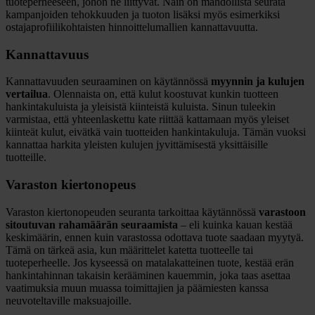
tuoteperheeseen, johon ne liittyvät. Näin on mahdollista seurata
kampanjoiden tehokkuuden ja tuoton lisäksi myös esimerkiksi
ostajaprofiilikohtaisten hinnoittelumallien kannattavuutta.
Kannattavuus
Kannattavuuden seuraaminen on käytännössä
myynnin ja kulujen
vertailua
. Olennaista on, että kulut koostuvat kunkin tuotteen
hankintakuluista ja yleisistä kiinteistä kuluista. Sinun tuleekin
varmistaa, että yhteenlaskettu kate riittää kattamaan myös yleiset
kiinteät kulut, eivätkä vain tuotteiden hankintakuluja. Tämän vuoksi
kannattaa harkita yleisten kulujen jyvittämisestä yksittäisille
tuotteille.
Varaston kiertonopeus
Varaston kiertonopeuden seuranta tarkoittaa käytännössä
varastoon
sitoutuvan rahamäärän seuraamista
– eli kuinka kauan kestää
keskimäärin, ennen kuin varastossa odottava tuote saadaan myytyä.
Tämä on tärkeä asia, kun määrittelet katetta tuotteelle tai
tuoteperheelle. Jos kyseessä on matalakatteinen tuote, kestää erän
hankintahinnan takaisin kerääminen kauemmin, joka taas asettaa
vaatimuksia muun muassa toimittajien ja päämiesten kanssa
neuvoteltaville maksuajoille.