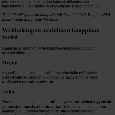
niin verkkokaupan kirjanpidon kuin rahaliikenteenkin
näkökulmasta. Listasimme verkkokaupalle tärkeät avainluvut.
Tämä blogikirjoitus on alunperin julkaistu 9.9.2019. Blogin sisältö
on tarkistettu ja päivitetty 03/2023.
Verkkokaupan avainluvut kauppiaan
tueksi
Kauppiaana sinun on syytä kiinnittää huomiota seuraaviin
avainlukuihin:
Myynti
Myyntiä kannattaa seurata sekä tuoteryhmittäin että tuotteittain.
Seuraamalla ostoskorien kokoonpanoa saadaan myös vihiä
asiakkaiden ostomieltymyksistä.
Kulut
Huomioi kiinteiden kulujen lisäksi erityisesti
tuotteiden myynnistä
ja markkinoinnista aiheutuvat kulut
. Mikäli vain mahdollista,
kannattaa kulut pyrkiä yhdistämään siihen tuotteeseen tai