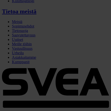
Kuluttajablogi
Tietoa meistä
Meistä
Sopimusehdot
Tietosuoja
Saavutettavuus
Uutiset
Meille töihin
Vastuullisuus
Urheilu
Asiakkaitamme
Kumppanit