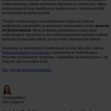
valinta perustuu osittain seurannan tarpeeseen ja osittain taas siihen,
kuinka nopeasti asiat muuttuvat ja kuinka suuret vaikutukset niillä
on toiminnan kannattavuudelle.
Yleensä verkkokaupan taloushallinnosta vastaavat joutuvat
hankkimaan raportointiin ja seurantaan tarvitsemansa tiedot
monesta
eri järjestelmästä
. Moni joutuukin perustamaan analyysinsä
verkkokaupan myynnistä ja myyntitoimenpiteiden kannattavuudesta
edellisten kuukausien dataan ja sen avulla ennustamaan tulevaa.
Seurannan ja raportoinnin ei kuitenkaan tarvitse olla näin vaikeaa.
Maksupalvelutarjoajan palvelut
mahdollistavat verkkokaupan
myynnin reaaliaikaisen seurannan, kirjanpidon ja täsmäytyksen. Ota
yhteyttä, niin kerromme lisää.
Ota yhteyttä asiantuntijoihimme
Tuotepäällikkö
Viivi Ahlqvist