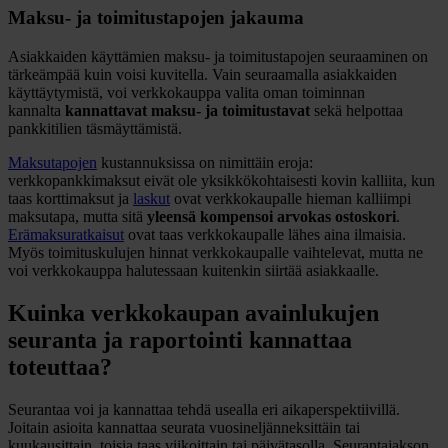
Maksu- ja toimitustapojen jakauma
Asiakkaiden käyttämien maksu- ja toimitustapojen seuraaminen on
tärkeämpää kuin voisi kuvitella. Vain seuraamalla asiakkaiden
käyttäytymistä, voi verkkokauppa valita oman toiminnan
kannalta
kannattavat maksu- ja toimitustavat
sekä helpottaa
pankkitilien täsmäyttämistä.
Maksutapojen
kustannuksissa on nimittäin eroja:
verkkopankkimaksut eivät ole yksikkökohtaisesti kovin kalliita, kun
taas korttimaksut ja
laskut
ovat verkkokaupalle hieman kalliimpi
maksutapa, mutta sitä
yleensä kompensoi arvokas ostoskori
.
Erämaksuratkaisut
ovat taas verkkokaupalle lähes aina ilmaisia.
Myös toimituskulujen hinnat verkkokaupalle vaihtelevat, mutta ne
voi verkkokauppa halutessaan kuitenkin siirtää asiakkaalle.
Kuinka verkkokaupan avainlukujen
seuranta ja raportointi kannattaa
toteuttaa?
Seurantaa voi ja kannattaa tehdä usealla eri aikaperspektiivillä.
Joitain asioita kannattaa seurata vuosineljänneksittäin tai
kuukausittain, toisia taas viikoittain tai päivätasolla. Seurantajakson