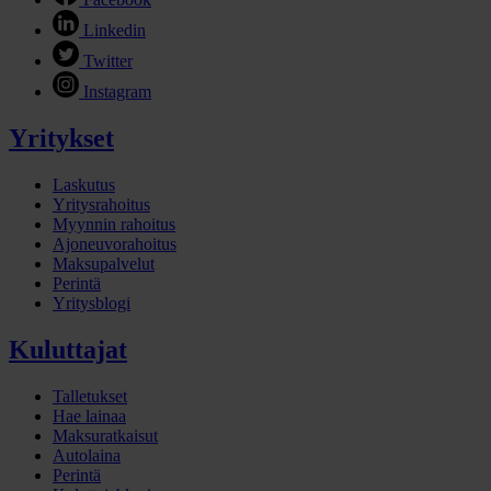
Linkedin
Twitter
Instagram
Yritykset
Laskutus
Yritysrahoitus
Myynnin rahoitus
Ajoneuvorahoitus
Maksupalvelut
Perintä
Yritysblogi
Kuluttajat
Talletukset
Hae lainaa
Maksuratkaisut
Autolaina
Perintä