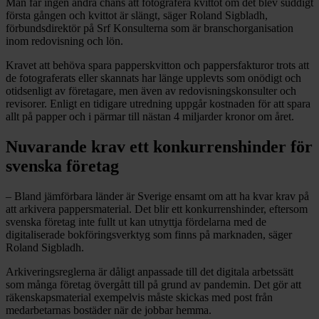
Man får ingen andra chans att fotografera kvittot om det blev suddigt
första gången och kvittot är slängt, säger Roland Sigbladh,
förbundsdirektör på Srf Konsulterna som är branschorganisation
inom redovisning och lön.
Kravet att behöva spara papperskvitton och pappersfakturor trots att
de fotograferats eller skannats har länge upplevts som onödigt och
otidsenligt av företagare, men även av redovisningskonsulter och
revisorer. Enligt en tidigare utredning uppgår kostnaden för att spara
allt på papper och i pärmar till nästan 4 miljarder kronor om året.
Nuvarande krav ett konkurrenshinder för
svenska företag
– Bland jämförbara länder är Sverige ensamt om att ha kvar krav på
att arkivera pappersmaterial. Det blir ett konkurrenshinder, eftersom
svenska företag inte fullt ut kan utnyttja fördelarna med de
digitaliserade bokföringsverktyg som finns på marknaden, säger
Roland Sigbladh.
Arkiveringsreglerna är dåligt anpassade till det digitala arbetssätt
som många företag övergått till på grund av pandemin. Det gör att
räkenskapsmaterial exempelvis måste skickas med post från
medarbetarnas bostäder när de jobbar hemma.