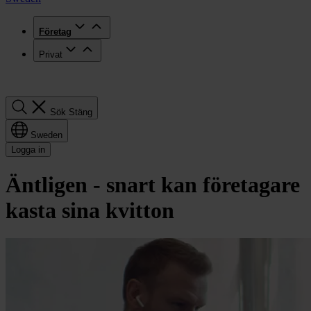
Företag
Privat
Sök
Sök
Stäng
Sweden
Logga in
Äntligen - snart kan företagare
kasta sina kvitton