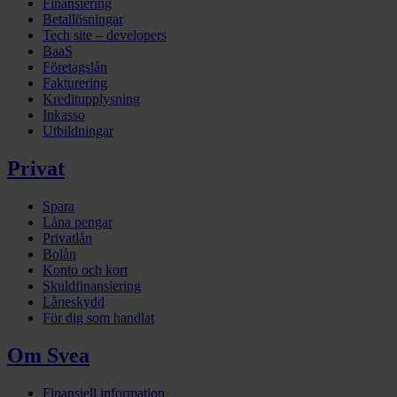
Finansiering
Betallösningar
Tech site – developers
BaaS
Företagslån
Fakturering
Kreditupplysning
Inkasso
Utbildningar
Privat
Spara
Låna pengar
Privatlån
Bolån
Konto och kort
Skuldfinansiering
Låneskydd
För dig som handlat
Om Svea
Finansiell information