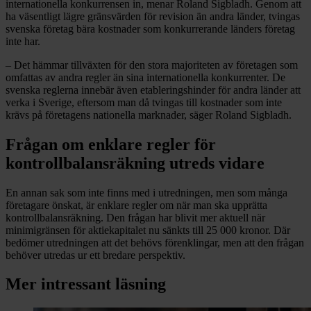
internationella konkurrensen in, menar Roland Sigbladh. Genom att
ha väsentligt lägre gränsvärden för revision än andra länder, tvingas
svenska företag bära kostnader som konkurrerande länders företag
inte har.
– Det hämmar tillväxten för den stora majoriteten av företagen som
omfattas av andra regler än sina internationella konkurrenter. De
svenska reglerna innebär även etableringshinder för andra länder att
verka i Sverige, eftersom man då tvingas till kostnader som inte
krävs på företagens nationella marknader, säger Roland Sigbladh.
Frågan om enklare regler för
kontrollbalansräkning utreds vidare
En annan sak som inte finns med i utredningen, men som många
företagare önskat, är enklare regler om när man ska upprätta
kontrollbalansräkning. Den frågan har blivit mer aktuell när
minimigränsen för aktiekapitalet nu sänkts till 25 000 kronor. Där
bedömer utredningen att det behövs förenklingar, men att den frågan
behöver utredas ur ett bredare perspektiv.
Mer intressant läsning