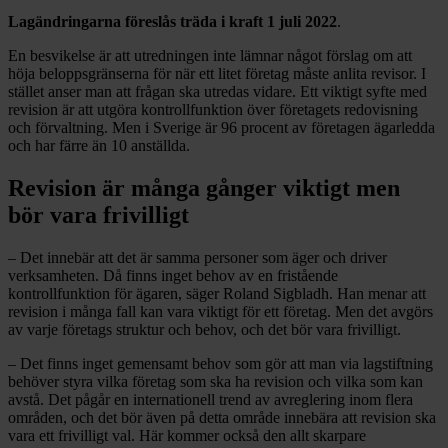
Lagändringarna föreslås träda i kraft 1 juli 2022
.
En besvikelse är att utredningen inte lämnar något förslag om att
höja beloppsgränserna för när ett litet företag måste anlita revisor. I
stället anser man att frågan ska utredas vidare. Ett viktigt syfte med
revision är att utgöra kontrollfunktion över företagets redovisning
och förvaltning. Men i Sverige är 96 procent av företagen ägarledda
och har färre än 10 anställda.
Revision är många gånger viktigt men
bör vara frivilligt
– Det innebär att det är samma personer som äger och driver
verksamheten. Då finns inget behov av en fristående
kontrollfunktion för ägaren, säger Roland Sigbladh. Han menar att
revision i många fall kan vara viktigt för ett företag. Men det avgörs
av varje företags struktur och behov, och det bör vara frivilligt.
– Det finns inget gemensamt behov som gör att man via lagstiftning
behöver styra vilka företag som ska ha revision och vilka som kan
avstå. Det pågår en internationell trend av avreglering inom flera
områden, och det bör även på detta område innebära att revision ska
vara ett frivilligt val. Här kommer också den allt skarpare