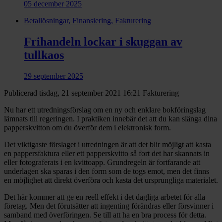
05 december 2025
Betallösningar, Finansiering, Fakturering
Frihandeln lockar i skuggan av
tullkaos
29 september 2025
Publicerad tisdag, 21 september 2021 16:21
Fakturering
Nu har ett utredningsförslag om en ny och enklare bokföringslag
lämnats till regeringen. I praktiken innebär det att du kan slänga dina
papperskvitton om du överför dem i elektronisk form.
Det viktigaste förslaget i utredningen är att det blir möjligt att kasta
en pappersfaktura eller ett papperskvitto så fort det har skannats in
eller fotograferats i en kvittoapp. Grundregeln är fortfarande att
underlagen ska sparas i den form som de togs emot, men det finns
en möjlighet att direkt överföra och kasta det ursprungliga materialet.
Det här kommer att ge en reell effekt i det dagliga arbetet för alla
företag. Men det förutsätter att ingenting förändras eller försvinner i
samband med överföringen. Se till att ha en bra process för detta.