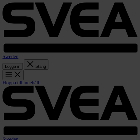
Sweden
Logga in
Stäng
Hoppa till innehåll
Sweden