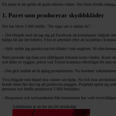
Ett annat är att sprida de goda idéerna vidare. Det finns förstås mång
1. Paret som producerar skyddskläder
Det har blivit 3 000 hittills. ”De säger att vi räddar liv”.
– Det började med att jag såg på Facebook att kommunen vädjade om s
hjälpa till där det behövs. Ylva är arbetslös efter att ha jobbat i it-br
– Själv sydde jag ganska mycket kläder i min ungdom. Så våra kompet
Paret provade sig fram och rådfrågade bekanta inom vården. Kurre skar 
och delar av ryggen, precis vad Tyresö kommun efterfrågat för sina a
– Det gick snabbt att få igång produktionen. Nu kommer vaktmästaren 
Ylva frågade runt bland sina vänner om hjälp. Nu fick hon användning 
kunde ännu fler lära sig att producera plaggen. Projektet spred sig sna
personer och hittills producerat 3 000 förkläden.
– Responsen och tacksamheten från kommunen har varit överväldigande.
Ambitionen är att det ska bli storskaligt