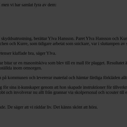
a, men vi har samlat fyra av dem:
kyddsutrustning, berättar Ylva Hansson. Paret Ylva Hansson och Kurre 
anschen och Kurre, som tidigare arbetat som snickare, var i sluttampen av s
enser klaffade bra, säger Ylva.
bitar ur en masonitskiva som blev till en mall för plagget. Resultatet 
nställda inom omsorgen.
på kommunen och levererar material och hämtar färdiga förkläden allt e
för sina it-kunskaper genom att hon skapade instruktioner för tillverk
bbt och involverar nu allt från grannar via skolpersonal och scouter till
 De säger att vi räddar liv. Det känns skönt att höra.