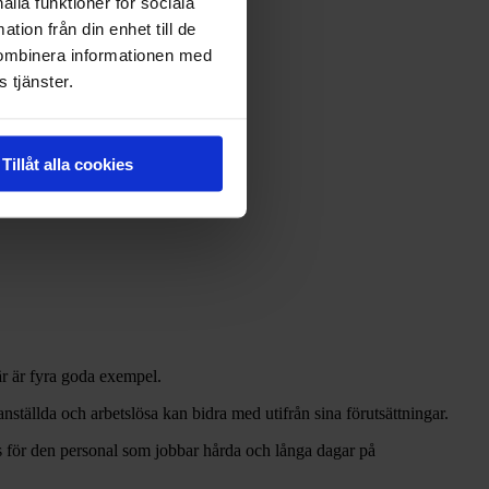
ålla funktioner för sociala
tion från din enhet till de
kombinera informationen med
 tjänster.
Tillåt alla cookies
är är fyra goda exempel.
nställda och arbetslösa kan bidra med utifrån sina förutsättningar.
khus för den personal som jobbar hårda och långa dagar på