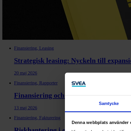
Finansiering, Leasing
Strategisk leasing: Nyckeln till expans
20 maj 2026
Finansiering, Rapporter
Finansiering och kompetens avgör indus
Samtycke
13 maj 2026
Finansiering, Fakturering
Denna webbplats använder 
Riskhantering i osäkra tider