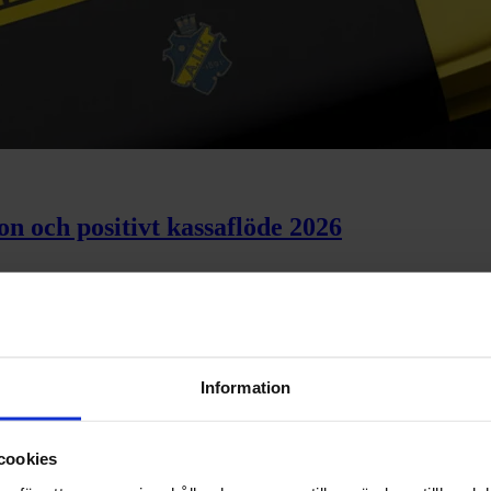
ion och positivt kassaflöde 2026
trins tillväxt 2026
Information
cookies