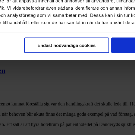
e för att anpassa innehåll och annonser till användare, tillhandah
ik. Vi vidarebefordrar även sådana identifierare och annan informa
och analysföretag som vi samarbetar med. Dessa kan i sin tur 
tillhandahållit eller som de har samlat in när du har använt deras
 Gasell
Endast nödvändiga cookies
en
mot kunnat föreställa sig var den handlingskraft det skulle leda till. H
en när behoven blir akuta finns det många goda exempel på vad företag, a
i kan. Ett sätt är att hyra hotellrum på patienthotellet på Danderyds sju