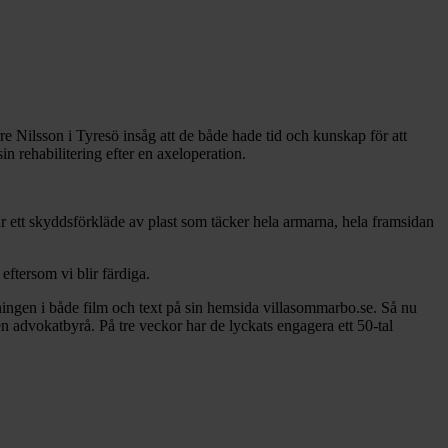
Nilsson i Tyresö insåg att de både hade tid och kunskap för att
in rehabilitering efter en axeloperation.
är ett skyddsförkläde av plast som täcker hela armarna, hela framsidan
ftersom vi blir färdiga.
ningen i både film och text på sin hemsida villasommarbo.se. Så nu
 en advokatbyrå. På tre veckor har de lyckats engagera ett 50-tal