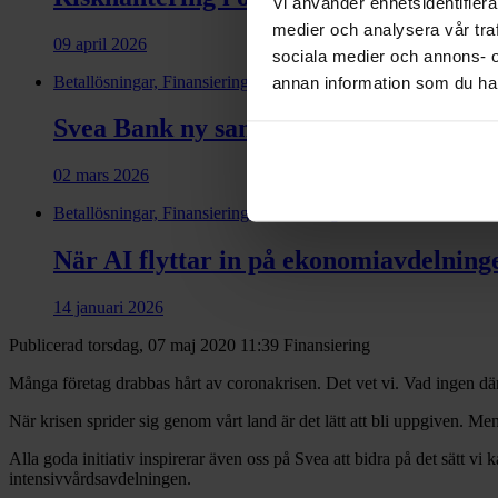
Vi använder enhetsidentifierar
medier och analysera vår traf
09 april 2026
sociala medier och annons- 
Betallösningar, Finansiering
annan information som du har 
Svea Bank ny samarbets­partner till Di
02 mars 2026
Betallösningar, Finansiering, Fakturering
När AI flyttar in på ekonomiavdelning
14 januari 2026
Publicerad torsdag, 07 maj 2020 11:39
Finansiering
Många företag drabbas hårt av coronakrisen. Det vet vi. Vad ingen däre
När krisen sprider sig genom vårt land är det lätt att bli uppgiven. M
Alla goda initiativ inspirerar även oss på Svea att bidra på det sätt v
intensivvårdsavdelningen.