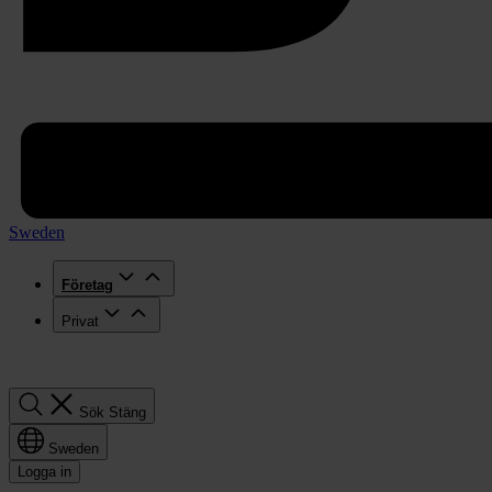
Sweden
Företag
Privat
Sök
Sök
Stäng
Sweden
Logga in