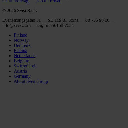
Gå till Företag
Gå till Privat
© 2026 Svea Bank
Evenemangsgatan 31 — SE-169 81 Solna — 08 735 90 00 —
info@svea.com — org.nr 556158‑7634
Finland
Norway
Denmark
Estonia
Netherlands
Belgium
Switzerland
Austria
Germany
About Svea Group