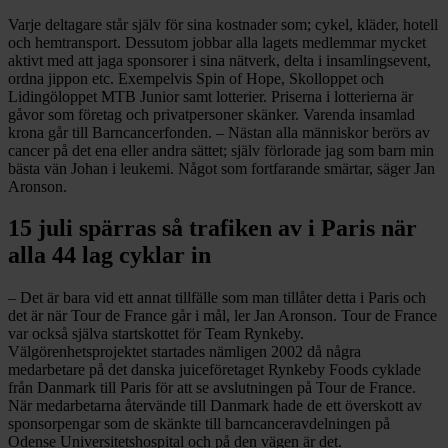
Varje deltagare står själv för sina kostnader som; cykel, kläder, hotell
och hemtransport. Dessutom jobbar alla lagets medlemmar mycket
aktivt med att jaga sponsorer i sina nätverk, delta i insamlings­event,
ordna jippon etc. Exempelvis Spin of Hope, Skolloppet och
Lidingö­loppet MTB Junior samt lotterier. Priserna i lotterierna är
gåvor som företag och privat­personer skänker. Varenda insamlad
krona går till Barncancerfonden. – Nästan alla människor berörs av
cancer på det ena eller andra sättet; själv förlorade jag som barn min
bästa vän Johan i leukemi. Något som fortfarande smärtar, säger Jan
Aronson.
15 juli spärras så trafiken av i Paris när
alla 44 lag cyklar in
– Det är bara vid ett annat tillfälle som man tillåter detta i Paris och
det är när Tour de France går i mål, ler Jan Aronson. Tour de France
var också själva startskottet för Team Rynkeby.
Välgörenhetsprojektet startades nämligen 2002 då några
medarbetare på det danska juiceföretaget Rynkeby Foods cyklade
från Danmark till Paris för att se avslutningen på Tour de France.
När medarbetarna återvände till Danmark hade de ett överskott av
sponsorpengar som de skänkte till barncancer­avdelningen på
Odense Universitets­hospital och på den vägen är det.