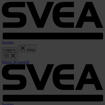
Sweden
Logga in
Stäng
Hoppa till innehåll
Sweden