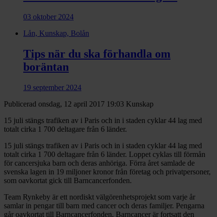
03 oktober 2024
Lån, Kunskap, Bolån
Tips när du ska förhandla om
boräntan
19 september 2024
Publicerad onsdag, 12 april 2017 19:03
Kunskap
15 juli stängs trafiken av i Paris och in i staden cyklar 44 lag med
totalt cirka 1 700 deltagare från 6 länder.
15 juli stängs trafiken av i Paris och in i staden cyklar 44 lag med
totalt cirka 1 700 deltagare från 6 länder. Loppet cyklas till förmån
för cancersjuka barn och deras anhöriga. Förra året samlade de
svenska lagen in 19 miljoner kronor från företag och privat­personer,
som oavkortat gick till Barncancer­fonden.
Team Rynkeby är ett nordiskt välgörenhets­projekt som varje år
samlar in pengar till barn med cancer och deras familjer. Pengarna
går oavkortat till Barncancer­fonden. Barncancer är fortsatt den