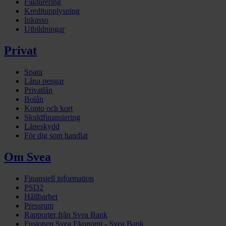
Fakturering
Kreditupplysning
Inkasso
Utbildningar
Privat
Spara
Låna pengar
Privatlån
Bolån
Konto och kort
Skuldfinansiering
Låneskydd
För dig som handlat
Om Svea
Finansiell information
PSD2
Hållbarhet
Pressrum
Rapporter från Svea Bank
Fusionen Svea Ekonomi - Svea Bank