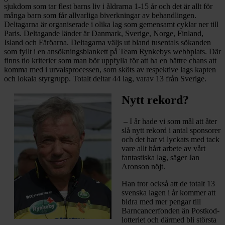
sjukdom som tar flest barns liv i åldrarna 1-15 år och det är allt för
många barn som får allvarliga biverkningar av behandlingen.
Deltagarna är organiserade i olika lag som gemensamt cyklar ner till
Paris. Deltagande länder är Danmark, Sverige, Norge, Finland,
Island och Färöarna. Deltagarna väljs ut bland tusentals sökanden
som fyllt i en ansökningsblankett på Team Rynkebys webbplats. Där
finns tio kriterier som man bör uppfylla för att ha en bättre chans att
komma med i urvals­processen, som sköts av respektive lags kapten
och lokala styrgrupp. Totalt deltar 44 lag, varav 13 från Sverige.
Nytt rekord?
– I år hade vi som mål att åter
slå nytt rekord i antal sponsorer
och det har vi lyckats med tack
vare allt hårt arbete av vårt
fantastiska lag, säger Jan
Aronson nöjt.
Han tror också att de totalt 13
svenska lagen i år kommer att
bidra med mer pengar till
Barncancer­fonden än Postkod­
lotteriet och därmed bli största