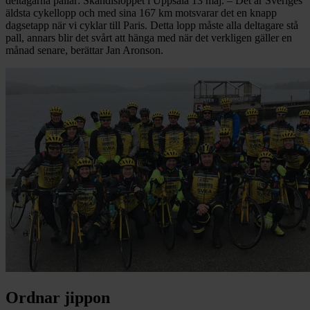
deltagarna pallar: Skandis­loppet i Uppsala 13 maj. – Det är Sveriges
äldsta cykellopp och med sina 167 km motsvarar det en knapp
dagsetapp när vi cyklar till Paris. Detta lopp måste alla deltagare stå
pall, annars blir det svårt att hänga med när det verkligen gäller en
månad senare, berättar Jan Aronson.
Ordnar jippon