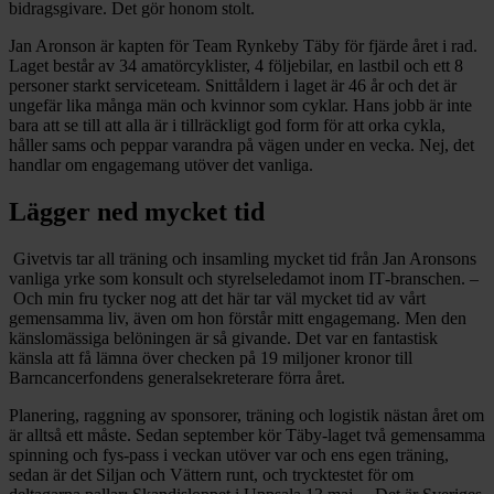
bidrags­givare. Det gör honom stolt.
Jan Aronson är kapten för Team Rynkeby Täby för fjärde året i rad.
Laget består av 34 amatör­cyklister, 4 följe­bilar, en lastbil och ett 8
personer starkt serviceteam. Snittåldern i laget är 46 år och det är
ungefär lika många män och kvinnor som cyklar. Hans jobb är inte
bara att se till att alla är i tillräckligt god form för att orka cykla,
håller sams och peppar varandra på vägen under en vecka. Nej, det
handlar om engagemang utöver det vanliga.
Lägger ned mycket tid
Givetvis tar all träning och insamling mycket tid från Jan Aronsons
vanliga yrke som konsult och styrelse­ledamot inom IT‑branschen. –
Och min fru tycker nog att det här tar väl mycket tid av vårt
gemensamma liv, även om hon förstår mitt engagemang. Men den
känslomässiga belöningen är så givande. Det var en fantastisk
känsla att få lämna över checken på 19 miljoner kronor till
Barncancerfondens general­sekreterare förra året.
Planering, raggning av sponsorer, träning och logistik nästan året om
är alltså ett måste. Sedan september kör Täby-laget två gemensamma
spinning och fys-pass i veckan utöver var och ens egen träning,
sedan är det Siljan och Vättern runt, och trycktestet för om