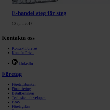
E-handel steg för steg
10 april 2017
Kontakta oss
Kontakt Företag
Kontakt Privat
LinkedIn
Företag
Företagsbanken
Finansiering
Betallösningar
Tech site – developers
BaaS
Företagslån