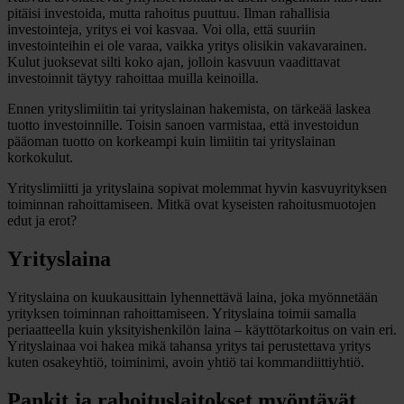
pitäisi investoida, mutta rahoitus puuttuu. Ilman rahallisia
investointeja, yritys ei voi kasvaa. Voi olla, että suuriin
investointeihin ei ole varaa, vaikka yritys olisikin vakavarainen.
Kulut juoksevat silti koko ajan, jolloin kasvuun vaadittavat
investoinnit täytyy rahoittaa muilla keinoilla.
Ennen yrityslimiitin tai yrityslainan hakemista, on tärkeää laskea
tuotto investoinnille. Toisin sanoen varmistaa, että investoidun
pääoman tuotto on korkeampi kuin limiitin tai yrityslainan
korkokulut.
Yrityslimiitti ja yrityslaina sopivat molemmat hyvin kasvuyrityksen
toiminnan rahoittamiseen. Mitkä ovat kyseisten rahoitusmuotojen
edut ja erot?
Yrityslaina
Yrityslaina on kuukausittain lyhennettävä laina, joka myönnetään
yrityksen toiminnan rahoittamiseen. Yrityslaina toimii samalla
periaatteella kuin yksityishenkilön laina – käyttötarkoitus on vain eri.
Yrityslainaa voi hakea mikä tahansa yritys tai perustettava yritys
kuten osakeyhtiö, toiminimi, avoin yhtiö tai kommandiittiyhtiö.
Pankit ja rahoituslaitokset myöntävät