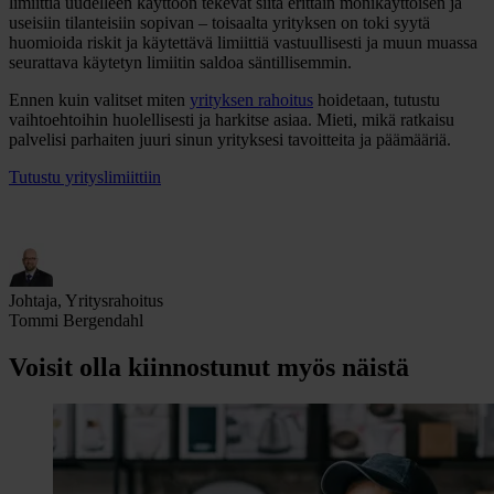
limiittiä uudelleen käyttöön tekevät siitä erittäin monikäyttöisen ja
useisiin tilanteisiin sopivan – toisaalta yrityksen on toki syytä
huomioida riskit ja käytettävä limiittiä vastuullisesti ja muun muassa
seurattava käytetyn limiitin saldoa säntillisemmin.
Ennen kuin valitset miten
yrityksen rahoitus
hoidetaan, tutustu
vaihtoehtoihin huolellisesti ja harkitse asiaa. Mieti, mikä ratkaisu
palvelisi parhaiten juuri sinun yrityksesi tavoitteita ja päämääriä.
Tutustu yrityslimiittiin
Johtaja, Yritysrahoitus
Tommi Bergendahl
Voisit olla kiinnostunut myös näistä