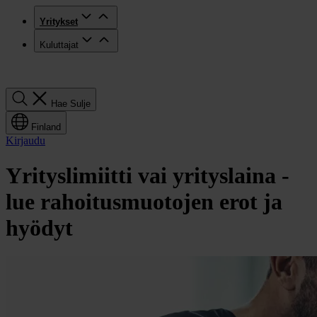
Yritykset
Kuluttajat
Hae
Hae
Sulje
Finland
Kirjaudu
Yrityslimiitti vai yrityslaina -
lue rahoitusmuotojen erot ja
hyödyt