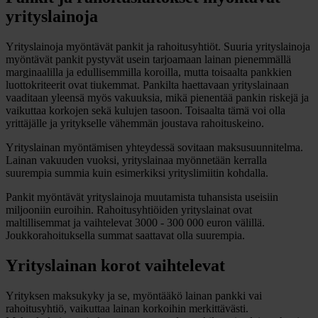
yrityslainoja
Yrityslainoja myöntävät pankit ja rahoitusyhtiöt. Suuria yrityslainoja
myöntävät pankit pystyvät usein tarjoamaan lainan pienemmällä
marginaalilla ja edullisemmilla koroilla, mutta toisaalta pankkien
luottokriteerit ovat tiukemmat. Pankilta haettavaan yrityslainaan
vaaditaan yleensä myös vakuuksia, mikä pienentää pankin riskejä ja
vaikuttaa korkojen sekä kulujen tasoon. Toisaalta tämä voi olla
yrittäjälle ja yritykselle vähemmän joustava rahoituskeino.
Yrityslainan myöntämisen yhteydessä sovitaan maksusuunnitelma.
Lainan vakuuden vuoksi, yrityslainaa myönnetään kerralla
suurempia summia kuin esimerkiksi yrityslimiitin kohdalla.
Pankit myöntävät yrityslainoja muutamista tuhansista useisiin
miljooniin euroihin. Rahoitusyhtiöiden yrityslainat ovat
maltillisemmat ja vaihtelevat 3000 - 300 000 euron välillä.
Joukkorahoituksella summat saattavat olla suurempia.
Yrityslainan korot vaihtelevat
Yrityksen maksukyky ja se, myöntääkö lainan pankki vai
rahoitusyhtiö, vaikuttaa lainan korkoihin merkittävästi.