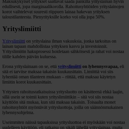
Maksukykyiset yritykset saattavat saada pankilta yrityslainan hyvin
edullisesti, jopa marginaalikorolla. Rahoitusyhtiöiden yrityslainojen
korot vaihtelevat suuresti riippuen lainaa hakevan yrityksen
taloustilanteesta. Pienyrityksille korko voi olla jopa 50%.
Yrityslimiitti
Yrityslimiitti
on yrityslaina ilman vakuuksia, jonka tarkoitus on
lainan tapaan mahdollistaa yrityksen kasvu ja investoinnit.
Yrityslimiitin hakuprosessi hoidetaan sähköisesti ja rahat voi nostaa
tilille kahden päivän kuluessa.
Erona yrityslainaan on se, että
yrityslimiitti
on lyhennysvapaa,
eli
sitä ei tarvitse maksaa takaisin kuukausittain. Limiittiä voi siis
lyhentää oman tilanteen mukaan – riittää, että maksaa käytetyn
limiitin korot kuukausittain.
Yritysten rahoitusratkaisuissa yritysluotto on käsitteenä ehkä laajin,
sillä usein se toimii kuten yrityslimiittikin – sitä voi siis nostaa
käyttöön sitä mukaa, kun sitä maksaa takaisin. Toisaalta monet
rahoitusyhtiöt myöntävät yritysluottoja, joilla on säännönmukainen
lyhennysohjelma.
Useimmiten näissä tapauksissa yritysluottoa ei myöskään voi nostaa
uudelleen käyttöön, eli ratkaisu on sikäli lähellä yrityslainaa, mutta