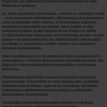
muut kulut, jos esimerkiksi yrityksen investointitarpeet tai muut
tekijät sitovat pääomia.
Se, miten yrityslimiitti on hinnoiteltu, vaihtelee eri rahoittajien välillä
– aivan kuten luoton hakeminenkin. Myös hintojen ja kulurakenteen
osalta kannattaakin tehdä vertailua. Korkokustannus määräytyy
useimmiten kuukausittain sen mukaan, miten limiittiä on ollut
nostettuna käyttöön. Koska käytössä olevan limiitin voi milloin
hyvänsä halutessaan maksaa pois, on korkokulukin joustava: Korko
juoksee vain niinä kuukausina, kun limiittiä käyttää. Muulta ajalta,
kun limiitti on käytettävissä, peritään yleensä vain sopimuksen
mukainen kuukausimaksu.
Jotkut rahoittajat perivät yrityslimiitin käyttöön nostamisesta myös
nostopalkkion – erityisesti tähän kannattaa kiinnittää huomiota, sillä
jatkuvat ja joskus minimimääräiset nostopalkkiot voivat tuottaa
päänvaivaa.
Pääsääntöisesti yrityslimiitin avaamisen yhteydessä veloitetaan
perustamiskulu. Yrityslimiitin voi myös irtisanoa heti, useimmilla
toimijoilla ilman lisäkuluja, mutta on hyvä huomata, että limiitin
mahdollisesta uudelleenaktivoinnista peritään tyypillisimmin
täysimääräinen perustamiskulu.
Tämä kaikki huomioiden kannattaakin vertailla eri rahoittajia
tarkoin, jos harkitsee yrityslimiittiä tai yritysluottoa.