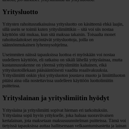
Yritysluotto
Yritysten rahoitusratkaisuissa yritysluotto on käsitteenä ehkä laajin,
sillä usein se toimii kuten yrityslimiittikin – sitä voi siis nostaa
käyttöön sitä mukaa, kun sitä maksaa takaisin. Toisaalta monet
rahoituslaitokset myöntävät yritysluottoja, joilla on
säännönmukainen lyhennysohjelma.
Useimmiten näissä tapauksissa luottoa ei myöskään voi nostaa
uudelleen käyttöön, eli ratkaisu on sikäli lähellä yrityslainaa, mutta
kustannusrakenne on yleensä yrityslimiitin kaltainen, eikä
yritysluotoillekaan pääsääntöisesti vaadita reaalivakuuksia.
Yrityslimiitti onkin yksi yritysluoton joustava muoto ja limiittiluoton
pitäisi aina olla nostettavissa uudelleen käyttöön luottolimiitin
puitteissa.
Yrityslainan ja yrityslimiitin hyödyt
Yrityslaina ja yrityslimiitti sopivat hieman eri tarkoituksiin.
Yrityslaina sopii hyvin yritykselle, joka haluaa suoraviivaisen
kertalainan, jota maksetaan maksusuunnitelman puitteissa. Tämä voi
tietyissä tapauksissa auttaa hallitsemaan velkaantumisastetta ja lainan