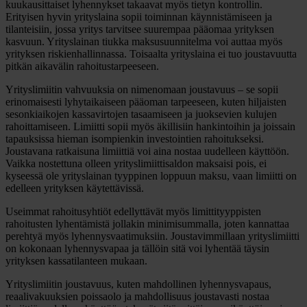
kuukausittaiset lyhennykset takaavat myös tietyn kontrollin.
Erityisen hyvin yrityslaina sopii toiminnan käynnistämiseen ja
tilanteisiin, jossa yritys tarvitsee suurempaa pääomaa yrityksen
kasvuun. Yrityslainan tiukka maksusuunnitelma voi auttaa myös
yrityksen riskienhallinnassa. Toisaalta yrityslaina ei tuo joustavuutta
pitkän aikavälin rahoitustarpeeseen.
Yrityslimiitin vahvuuksia on nimenomaan joustavuus – se sopii
erinomaisesti lyhytaikaiseen pääoman tarpeeseen, kuten hiljaisten
sesonkiaikojen kassavirtojen tasaamiseen ja juoksevien kulujen
rahoittamiseen. Limiitti sopii myös äkillisiin hankintoihin ja joissain
tapauksissa hieman isompienkin investointien rahoitukseksi.
Joustavana ratkaisuna limiittiä voi aina nostaa uudelleen käyttöön.
Vaikka nostettuna olleen yrityslimiittisaldon maksaisi pois, ei
kyseessä ole yrityslainan tyyppinen loppuun maksu, vaan limiitti on
edelleen yrityksen käytettävissä.
Useimmat rahoitusyhtiöt edellyttävät myös limittityyppisten
rahoitusten lyhentämistä jollakin minimisummalla, joten kannattaa
perehtyä myös lyhennysvaatimuksiin. Joustavimmillaan yrityslimiitti
on kokonaan lyhennysvapaa ja tällöin sitä voi lyhentää täysin
yrityksen kassatilanteen mukaan.
Yrityslimiitin joustavuus, kuten mahdollinen lyhennysvapaus,
reaalivakuuksien poissaolo ja mahdollisuus joustavasti nostaa