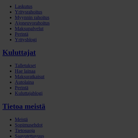
Laskutus
Yritysrahoitus
Myynnin rahoitus
Ajoneuvorahoitus
Maksupalvelut
Perintä
Yritysblogi
Kuluttajat
Talletukset
Hae lainaa
Maksuratkaisut
Autolaina
Perintä
Kuluttajablogi
Tietoa meistä
Meistä
Sopimusehdot
Tietosuoja
Saavutettavuus