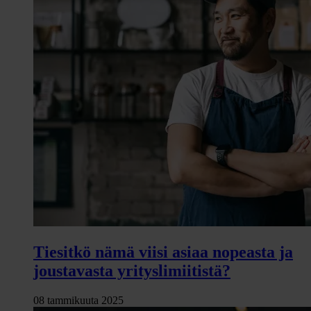
Tiesitkö nämä viisi asiaa nopeasta ja
joustavasta yrityslimiitistä?
08 tammikuuta 2025