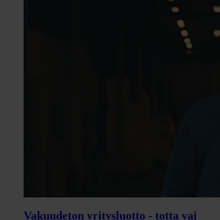
Vakuudeton yritysluotto - totta vai