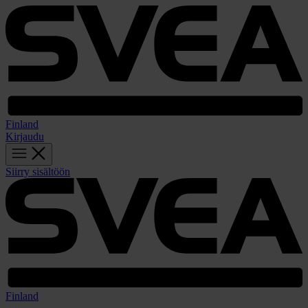
Finland
Kirjaudu
Siirry sisältöön
Finland