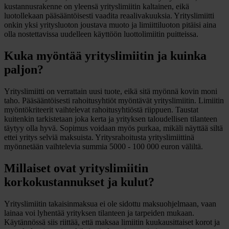
kustannusrakenne on yleensä yrityslimiitin kaltainen, eikä
luotollekaan pääsääntöisesti vaadita reaalivakuuksia. Yrityslimiitti
onkin yksi yritysluoton joustava muoto ja limiittiluoton pitäisi aina
olla nostettavissa uudelleen käyttöön luottolimiitin puitteissa.
Kuka myöntää yrityslimiitin ja kuinka
paljon?
Yrityslimiitti on verrattain uusi tuote, eikä sitä myönnä kovin moni
taho. Pääsääntöisesti rahoitusyhtiöt myöntävät yrityslimiitin. Limiitin
myöntökriteerit vaihtelevat rahoitusyhtiöstä riippuen. Taustat
kuitenkin tarkistetaan joka kerta ja yrityksen taloudellisen tilanteen
täytyy olla hyvä. Sopimus voidaan myös purkaa, mikäli näyttää siltä
ettei yritys selviä maksuista. Yritysrahoitusta yrityslimiittinä
myönnetään vaihtelevia summia 5000 - 100 000 euron väliltä.
Millaiset ovat yrityslimiitin
korkokustannukset ja kulut?
Yrityslimiitin takaisinmaksua ei ole sidottu maksuohjelmaan, vaan
lainaa voi lyhentää yrityksen tilanteen ja tarpeiden mukaan.
Käytännössä siis riittää, että maksaa limiitin kuukausittaiset korot ja