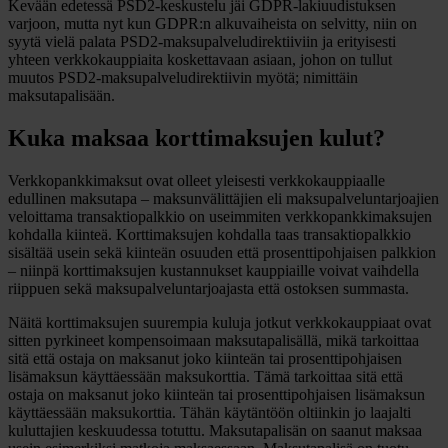
Kevään edetessä PSD2-keskustelu jäi GDPR-lakiuudistuksen
varjoon, mutta nyt kun GDPR:n alkuvaiheista on selvitty, niin on
syytä vielä palata PSD2-maksupalveludirektiiviin ja erityisesti
yhteen verkkokauppiaita koskettavaan asiaan, johon on tullut
muutos PSD2-maksupalveludirektiivin myötä; nimittäin
maksutapalisään.
Kuka maksaa korttimaksujen kulut?
Verkkopankkimaksut ovat olleet yleisesti verkkokauppiaalle
edullinen maksutapa – maksunvälittäjien eli maksupalveluntarjoajien
veloittama transaktiopalkkio on useimmiten verkkopankkimaksujen
kohdalla kiinteä. Korttimaksujen kohdalla taas transaktiopalkkio
sisältää usein sekä kiinteän osuuden että prosenttipohjaisen palkkion
– niinpä korttimaksujen kustannukset kauppiaille voivat vaihdella
riippuen sekä maksupalveluntarjoajasta että ostoksen summasta.
Näitä korttimaksujen suurempia kuluja jotkut verkkokauppiaat ovat
sitten pyrkineet kompensoimaan maksutapalisällä, mikä tarkoittaa
sitä että ostaja on maksanut joko kiinteän tai prosenttipohjaisen
lisämaksun käyttäessään maksukorttia. Tämä tarkoittaa sitä että
ostaja on maksanut joko kiinteän tai prosenttipohjaisen lisämaksun
käyttäessään maksukorttia. Tähän käytäntöön oltiinkin jo laajalti
kuluttajien keskuudessa totuttu. Maksutapalisän on saanut maksaa