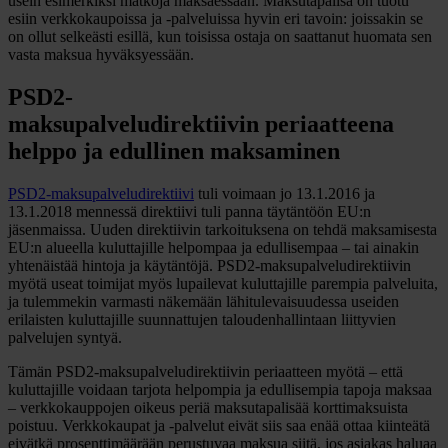
usein esimerkiksi matkoja maksaessaan. Maksutapalisä on tuotu
esiin verkkokaupoissa ja -palveluissa hyvin eri tavoin: joissakin se
on ollut selkeästi esillä, kun toisissa ostaja on saattanut huomata sen
vasta maksua hyväksyessään.
PSD2-
maksupalveludirektiivin periaatteena
helppo ja edullinen maksaminen
PSD2-maksupalveludirektiivi
tuli voimaan jo 13.1.2016 ja
13.1.2018 mennessä direktiivi tuli panna täytäntöön EU:n
jäsenmaissa. Uuden direktiivin tarkoituksena on tehdä maksamisesta
EU:n alueella kuluttajille helpompaa ja edullisempaa – tai ainakin
yhtenäistää hintoja ja käytäntöjä. PSD2-maksupalveludirektiivin
myötä useat toimijat myös lupailevat kuluttajille parempia palveluita,
ja tulemmekin varmasti näkemään lähitulevaisuudessa useiden
erilaisten kuluttajille suunnattujen taloudenhallintaan liittyvien
palvelujen syntyä.
Tämän PSD2-maksupalveludirektiivin periaatteen myötä – että
kuluttajille voidaan tarjota helpompia ja edullisempia tapoja maksaa
– verkkokauppojen oikeus periä maksutapalisää korttimaksuista
poistuu. Verkkokaupat ja -palvelut eivät siis saa enää ottaa kiinteätä
eivätkä prosenttimäärään perustuvaa maksua siitä, jos asiakas haluaa