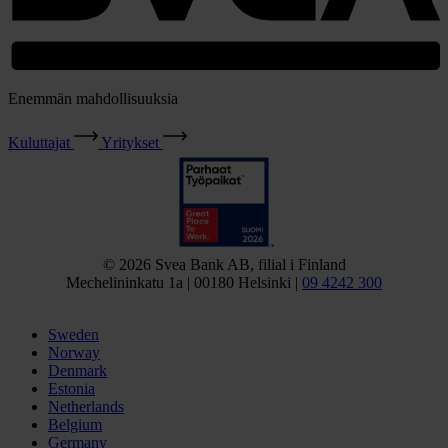
Enemmän mahdollisuuksia
Kuluttajat
Yritykset
© 2026 Svea Bank AB, filial i Finland
Mechelininkatu 1a | 00180 Helsinki |
09 4242 300
Sweden
Norway
Denmark
Estonia
Netherlands
Belgium
Germany