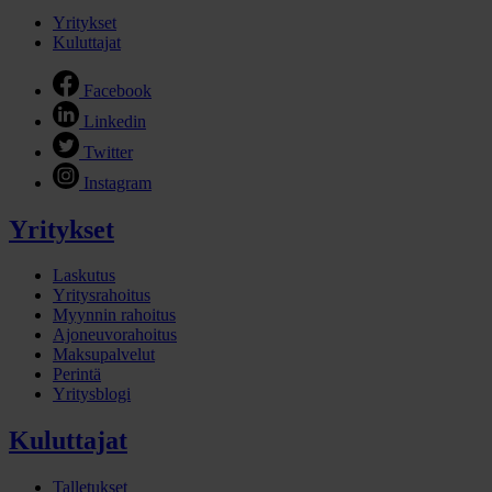
Yritykset
Kuluttajat
Facebook
Linkedin
Twitter
Instagram
Yritykset
Laskutus
Yritysrahoitus
Myynnin rahoitus
Ajoneuvorahoitus
Maksupalvelut
Perintä
Yritysblogi
Kuluttajat
Talletukset