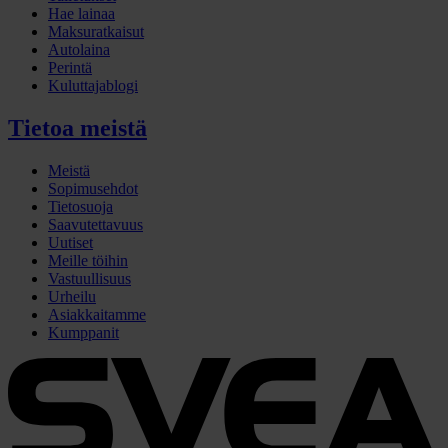
Hae lainaa
Maksuratkaisut
Autolaina
Perintä
Kuluttajablogi
Tietoa meistä
Meistä
Sopimusehdot
Tietosuoja
Saavutettavuus
Uutiset
Meille töihin
Vastuullisuus
Urheilu
Asiakkaitamme
Kumppanit