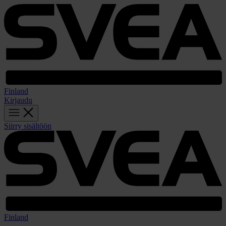
Finland
Kirjaudu
Siirry sisältöön
Finland