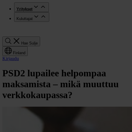
Yritykset
Kuluttajat
Hae
Hae
Sulje
Finland
Kirjaudu
PSD2 lupailee helpompaa
maksamista – mikä muuttuu
verkkokaupassa?