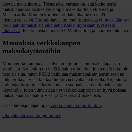
käyttää maksukorttia. Toistaiseksi varmaa on, että kielto periä
maksutapalisää koskee yleisimpiä maksukortteja eli Visaa ja
Mastercardia. Muiden korttien kohdalla tilanne on vielä
hieman
epäselvä
. Huomioitavaa on, että lisämaksua
ei myöskään saa
periä pankkimaksuista eikä netin lisäksi myöskään fyysisessä
liikkeessä
. Kielto koskee myös SEPA-tilisiirtoja ja -suoraveloituksia.
Muutoksia verkkokaupan
maksukäytäntöihin
Moni verkkokauppa tai -palvelu on jo poistanut maksutapalisän
sivuiltaan. Kuitenkin on vielä joitakin toimijoita, jotka eivät joko ole
tietoisia siitä, miten PSD2 vaikuttaa maksutapalisän perimiseen tai
jotka yrittävät vielä kiertää direktiiviä tavalla tai toisella. Kilpailu- ja
kuluttajavirasto tulee kartoittamaan suomalaisten verkkosivustojen
käytäntöjä, joten viimeistään nyt verkkokauppojen on hyvä poistaa
maksutapalisä ainakin Visa- ja Mastercard-maksuista.
Lataa talousjohtajan opas
verkkokaupan raportointiin
.
Ota yhteyttä asiantuntijoihimme