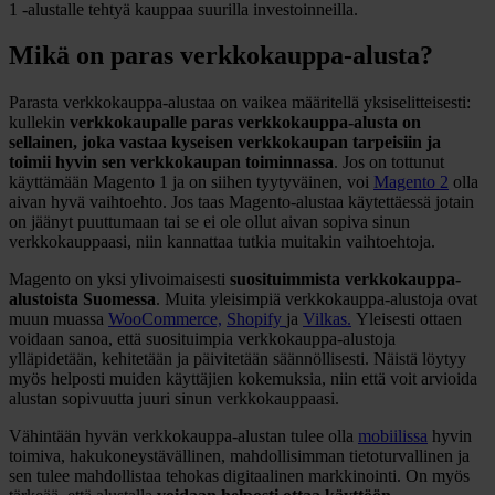
1 -alustalle tehtyä kauppaa suurilla investoinneilla.
Mikä on paras verkkokauppa-alusta?
Parasta verkkokauppa-alustaa on vaikea määritellä yksiselitteisesti:
kullekin
verkkokaupalle paras verkkokauppa-alusta on
sellainen, joka vastaa kyseisen verkkokaupan tarpeisiin ja
toimii hyvin sen verkkokaupan toiminnassa
. Jos on tottunut
käyttämään Magento 1 ja on siihen tyytyväinen, voi
Magento 2
olla
aivan hyvä vaihtoehto. Jos taas Magento-alustaa käytettäessä jotain
on jäänyt puuttumaan tai se ei ole ollut aivan sopiva sinun
verkkokauppaasi, niin kannattaa tutkia muitakin vaihtoehtoja.
Magento on yksi ylivoimaisesti
suosituimmista verkkokauppa-
alustoista Suomessa
. Muita yleisimpiä verkkokauppa-alustoja ovat
muun muassa
WooCommerce,
Shopify
ja
Vilkas
.
Yleisesti ottaen
voidaan sanoa, että suosituimpia verkkokauppa-alustoja
ylläpidetään, kehitetään ja päivitetään säännöllisesti. Näistä löytyy
myös helposti muiden käyttäjien kokemuksia, niin että voit arvioida
alustan sopivuutta juuri sinun verkkokauppaasi.
Vähintään hyvän verkkokauppa-alustan tulee olla
mobiilissa
hyvin
toimiva, hakukoneystävällinen, mahdollisimman tietoturvallinen ja
sen tulee mahdollistaa tehokas digitaalinen markkinointi. On myös