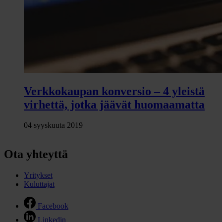
Verkkokaupan konversio – 4 yleistä
virhettä, jotka jäävät huomaamatta
04 syyskuuta 2019
Ota yhteyttä
Yritykset
Kuluttajat
Facebook
Linkedin