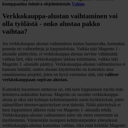
kumppanina toimiva ohjelmistotalo
Vaimo
.
Verkkokauppa-alustan vaihtaminen voi
olla työlästä - onko alustaa pakko
vaihtaa?
Jos verkkokaupan alustan vaihtaminen tuntuu haastavalta, kannattaa
punnita eri vaihtoehtoja ja lopputuloksia. Vaikka tuki Magento 1 -
alustalle päättyykin, ei verkkokauppa-alustaa tarvitse välttämättä
vaihtaa heti, eikä verkkokauppasi lakkaa toimimasta, vaikka tuki
Magento 1 -alustalle päättyy. Verkkokauppa-alustan vaihtamisessa ei
kannata hätäillä; uuden alustan käyttöönotto on kuitenkin aina
omanlaisensa projekti, joten on hyvä varmistua siitä, että
valitsee
verkkokauppaan sopivan alustan.
Kuitenkin huomioon otettavaa on, että tuen loppumisen myötä riski
tietoturva-aukkoihin kasvaa. Magento on suosittu verkkokauppa-
alusta ja siksi sitä kohtaan kohdistetaankin usein hyökkäyksiä, joten
säännölliset tietoturvapäivitykset ovat tärkeitä. Näitä päivityksiä ei
tuen loppumisen jälkeen enää voi Magento 1 -alustalla tehdä.
Verkkokauppa-alustan vaihtaminen tulee siis eteen ennemmin tai
myöhemmin. Viimeistään isompien kehitystarpeiden yhteydessä
verkkokauppa-alustaa kannattaa vaihtaa, eikä enää kehittää Magento