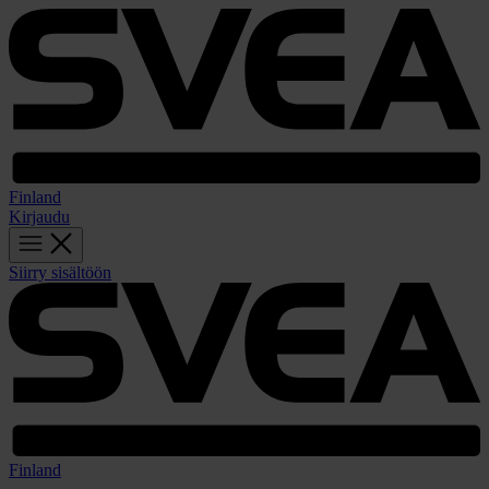
Finland
Kirjaudu
Siirry sisältöön
Finland