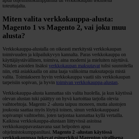
apua ohjelmistokumppanilta tai verkkokaupan tekniseltä
toteuttajalta.
Miten valita verkkokauppa-alusta:
Magento 1 vs Magento 2, vai joku muu
alusta?
Verkkokauppa-alustalla on oikeasti merkitystä verkkokaupan
toimivuuden ja kilpailukyvyn kannalta. Paras verkkokauppa on
käyttäjäystävällinen, toimiva, aina moderni ja mieluiten näyttävä.
Näiden asioiden lisäksi
verkkokaupan maksutavat
tulisi suunnitella
niin, että asiakkaalla on aina laaja valikoima maksutapoja mistä
valita. Toimiakseen hyvin verkkokauppa vaatii siis verkkokaupan
tarpeisiin sopivan, ja hyvin
toimivan verkkokauppa-alustan
.
Verkkokauppa-alusta kannattaa siis valita huolella, ja kun käytössä
olevan alustan tuki päättyy on hyvä kartoittaa tarjolla olevia
vaihtoehtoja. Magento 2 -alusta taipuu moneen, mutta alustojen
joukosta saattaa myös löytyä toinen, sinun verkkokauppaasi
sopivampi vaihtoehto, joten tarjontaa kannattaa kyllä vertailla.
Kaikissa verkkokauppa-alustaan liittyvissä asioissa
verkkokauppavastaavana saat helpoiten apua
ohjelmistokumppaniltasi.
Magento 2 -alustan käytössä
verkkokauppaa tukevat esimerkiksi Magenton virallisena