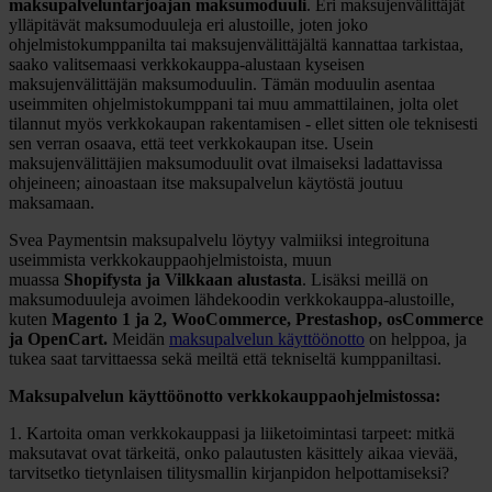
maksupalveluntarjoajan maksumoduuli
. Eri maksujenvälittäjät
ylläpitävät maksumoduuleja eri alustoille, joten joko
ohjelmistokumppanilta tai maksujenvälittäjältä kannattaa tarkistaa,
saako valitsemaasi verkkokauppa-alustaan kyseisen
maksujenvälittäjän maksumoduulin. Tämän moduulin asentaa
useimmiten ohjelmistokumppani tai muu ammattilainen, jolta olet
tilannut myös verkkokaupan rakentamisen - ellet sitten ole teknisesti
sen verran osaava, että teet verkkokaupan itse. Usein
maksujenvälittäjien maksumoduulit ovat ilmaiseksi ladattavissa
ohjeineen; ainoastaan itse maksupalvelun käytöstä joutuu
maksamaan.
Svea Paymentsin maksupalvelu löytyy valmiiksi integroituna
useimmista verkkokauppaohjelmistoista, muun
muassa
Shopifysta
ja Vilkkaan alustasta
. Lisäksi meillä on
maksumoduuleja avoimen lähdekoodin verkkokauppa-alustoille,
kuten
Magento 1 ja 2, WooCommerce, Prestashop, osCommerce
ja OpenCart.
Meidän
maksupalvelun käyttöönotto
on helppoa, ja
tukea saat tarvittaessa sekä meiltä että tekniseltä kumppaniltasi.
Maksupalvelun käyttöönotto verkkokauppaohjelmistossa:
1. Kartoita oman verkkokauppasi ja liiketoimintasi tarpeet: mitkä
maksutavat ovat tärkeitä, onko palautusten käsittely aikaa vievää,
tarvitsetko tietynlaisen tilitysmallin kirjanpidon helpottamiseksi?