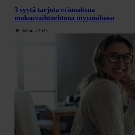
3 syytä tarjota erämaksua
maksuvaihtoehtona myymälässä
08 elokuuta 2023