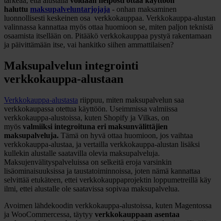
tärkeää, että alustalla
voidaan helposti ottaa käyttöön
haluttu
maksupalveluntarjojaja
- onhan maksaminen
luonnollisesti keskeinen osa verkkokauppaa. Verkkokauppa-alustan
valinnassa kannattaa myös ottaa huomioon se, miten paljon teknistä
osaamista itsellään on. Pitääkö verkkokauppaa pystyä rakentamaan
ja päivittämään itse, vai hankitko siihen ammattilaisen?
Maksupalvelun integrointi
verkkokauppa-alustaan
Verkkokauppa-alustasta
riippuu, miten maksupalvelun saa
verkkokaupassa otettua käyttöön. Useimmissa valmiissa
verkkokauppa-alustoissa, kuten Shopify ja Vilkas, on
myös
valmiiksi integroituna eri maksunvälittäjien
maksupalveluja.
Tämä on hyvä ottaa huomioon, jos vaihtaa
verkkokauppa-alustaa, ja vertailla verkkokauppa-alustan lisäksi
kullekin alustalle saatavilla olevia maksupalveluja.
Maksujenvälityspalveluissa on selkeitä eroja varsinkin
lisäominaisuuksissa ja taustatoiminnoissa, joten nämä kannattaa
selvittää etukäteen, ettei verkkokauppaprojektin loppumetreillä käy
ilmi, ettei alustalle ole saatavissa sopivaa maksupalvelua.
Avoimen lähdekoodin verkkokauppa-alustoissa, kuten Magentossa
ja WooCommercessa, täytyy
verkkokauppaan asentaa