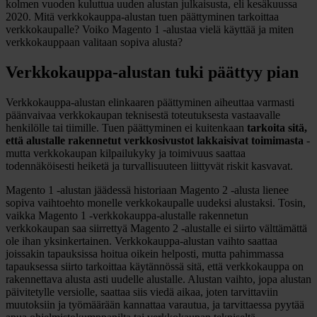
kolmen vuoden kuluttua uuden alustan julkaisusta, eli kesäkuussa
2020. Mitä verkkokauppa-alustan tuen päättyminen tarkoittaa
verkkokaupalle? Voiko Magento 1 -alustaa vielä käyttää ja miten
verkkokauppaan valitaan sopiva alusta?
Verkkokauppa-alustan tuki päättyy pian
Verkkokauppa-alustan elinkaaren päättyminen aiheuttaa varmasti
päänvaivaa verkkokaupan teknisestä toteutuksesta vastaavalle
henkilölle tai tiimille. Tuen päättyminen ei kuitenkaan
tarkoita sitä,
että alustalle rakennetut verkkosivustot lakkaisivat toimimasta
-
mutta verkkokaupan kilpailukyky ja toimivuus saattaa
todennäköisesti heiketä ja turvallisuuteen liittyvät riskit kasvavat.
Magento 1 -alustan jäädessä historiaan Magento 2 -alusta lienee
sopiva vaihtoehto monelle verkkokaupalle uudeksi alustaksi. Tosin,
vaikka Magento 1 -verkkokauppa-alustalle rakennetun
verkkokaupan saa siirrettyä Magento 2 -alustalle ei siirto välttämättä
ole ihan yksinkertainen. Verkkokauppa-alustan vaihto saattaa
joissakin tapauksissa hoitua oikein helposti, mutta pahimmassa
tapauksessa siirto tarkoittaa käytännössä sitä, että verkkokauppa on
rakennettava alusta asti uudelle alustalle. Alustan vaihto, jopa alustan
päivitetylle versiolle, saattaa siis viedä aikaa, joten tarvittaviin
muutoksiin ja työmäärään kannattaa varautua, ja tarvittaessa pyytää