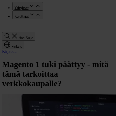
Yritykset
Kuluttajat
Hae
Hae
Sulje
Finland
Kirjaudu
Magento 1 tuki päättyy - mitä
tämä tarkoittaa
verkkokaupalle?