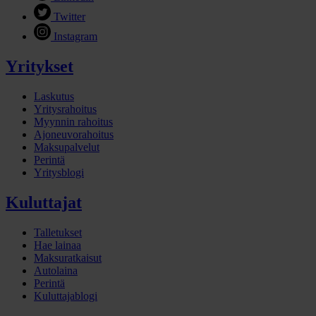
Twitter
Instagram
Yritykset
Laskutus
Yritysrahoitus
Myynnin rahoitus
Ajoneuvorahoitus
Maksupalvelut
Perintä
Yritysblogi
Kuluttajat
Talletukset
Hae lainaa
Maksuratkaisut
Autolaina
Perintä
Kuluttajablogi