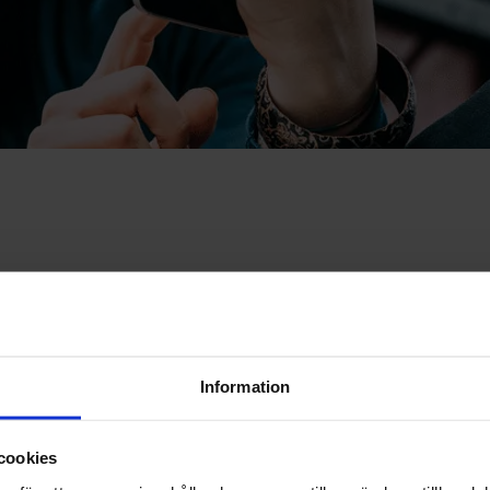
ns budget
Information
cookies
rbetstid