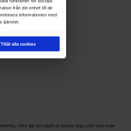
ålla funktioner för sociala
tion från din enhet till de
kombinera informationen med
 tjänster.
Tillåt alla cookies
körsträcka, vilket gör det enkelt att komma ihåg syftet med resan.