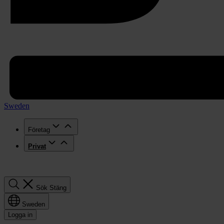
Sweden
Företag
Privat
Sök
Sök
Stäng
Sweden
Logga in