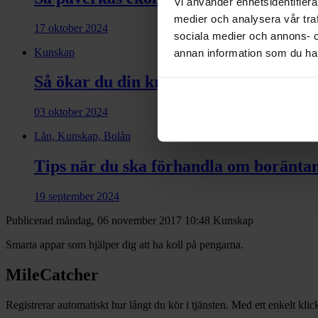
Vi använder enhetsidentifierar
medier och analysera vår traf
17 oktober 2024
sociala medier och annons- 
Kunskap
annan information som du har 
Så ökar du din kreditvärdighet
03 oktober 2024
Lån, Kunskap, Bolån
Tips när du ska förhandla om boränta
19 september 2024
Publicerad måndag, 06 november 2017 10:48
Kunskap
Smarta appar som hjälper dig att ha koll på pengarna.
MileCatcher
Registrerar automatiskt hur långt du kör i tjänsten. Med ett enkelt klic