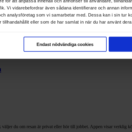
e för att anpassa innehåll och annonser till användare, tillhandah
ik. Vi vidarebefordrar även sådana identifierare och annan informa
och analysföretag som vi samarbetar med. Dessa kan i sin tur 
tillhandahållit eller som de har samlat in när du har använt deras
Endast nödvändiga cookies
n
k väljer du om resan är privat eller hör till jobbet. Appen visar verklig 