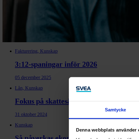
Fakturering, Kunskap
3:12-spaningar inför 2026
05 december 2025
Lån, Kunskap
Fokus på skattesänkningar i regeringe
Samtycke
31 oktober 2024
Kunskap
Denna webbplats använder 
Så påverkas ekonomin av att gå ner i a