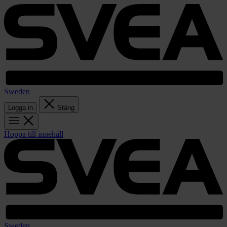
Sweden
Logga in
Stäng
Hoppa till innehåll
Sweden