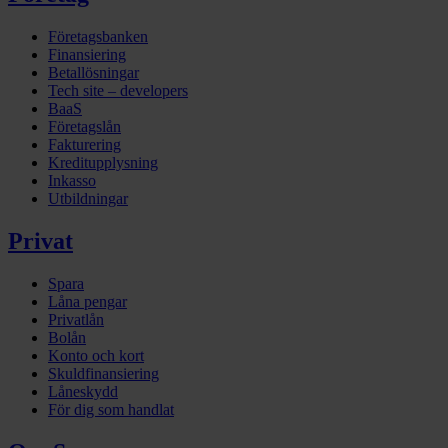
Företagsbanken
Finansiering
Betallösningar
Tech site – developers
BaaS
Företagslån
Fakturering
Kreditupplysning
Inkasso
Utbildningar
Privat
Spara
Låna pengar
Privatlån
Bolån
Konto och kort
Skuldfinansiering
Låneskydd
För dig som handlat