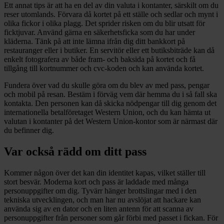
Ett annat tips är att ha en del av din valuta i kontanter, särskilt om du
reser utomlands. Förvara då kortet på ett ställe och sedlar och mynt i
olika fickor i olika plagg. Det sprider risken om du blir utsatt för
ficktjuvar. Använd gärna en säkerhets­ficka som du har under
kläderna. Tänk på att inte lämna ifrån dig ditt bankkort på
restauranger eller i butiker. En servitör eller ett butiksbiträde kan då
enkelt fotografera av både fram- och baksida på kortet och få
tillgång till kortnummer och cvc-koden och kan använda kortet.
Fundera över vad du skulle göra om du blev av med pass, pengar
och mobil på resan. Bestäm i förväg vem där hemma du i så fall ska
kontakta. Den personen kan då skicka nödpengar till dig genom det
internationella betalföretaget Western Union, och du kan hämta ut
valutan i kontanter på det Western Union-kontor som är närmast där
du befinner dig.
Var också rädd om ditt pass
Kommer någon över det kan din identitet kapas, vilket ställer till
stort besvär. Moderna kort och pass är laddade med många
personuppgifter om dig. Tyvärr hänger brottslingar med i den
tekniska utvecklingen, och man har nu avslöjat att hackare kan
använda sig av en dator och en liten antenn för att scanna av
personuppgifter från personer som går förbi med passet i fickan. För