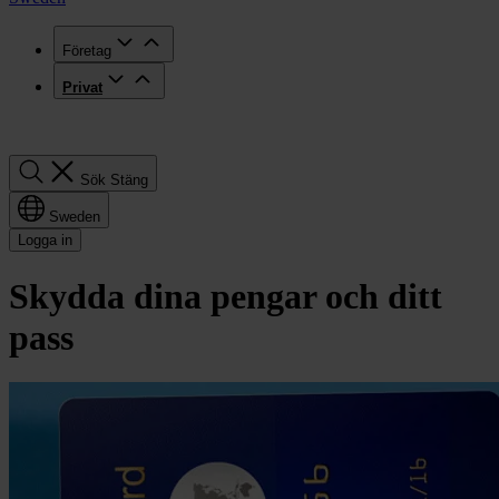
Företag
Privat
Sök
Sök
Stäng
Sweden
Logga in
Skydda dina pengar och ditt
pass