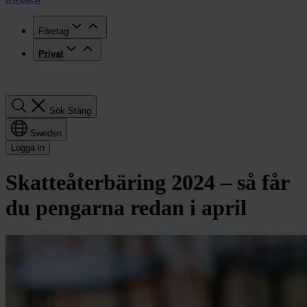
Företag
Privat
Sök
Sök
Stäng
Sweden
Logga in
Skatteåterbäring 2024 – så får
du pengarna redan i april