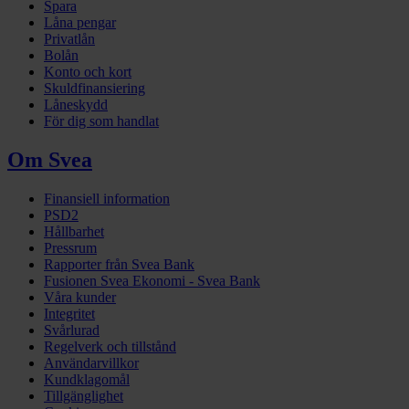
Spara
Låna pengar
Privatlån
Bolån
Konto och kort
Skuldfinansiering
Låneskydd
För dig som handlat
Om Svea
Finansiell information
PSD2
Hållbarhet
Pressrum
Rapporter från Svea Bank
Fusionen Svea Ekonomi - Svea Bank
Våra kunder
Integritet
Svårlurad
Regelverk och tillstånd
Användarvillkor
Kundklagomål
Tillgänglighet