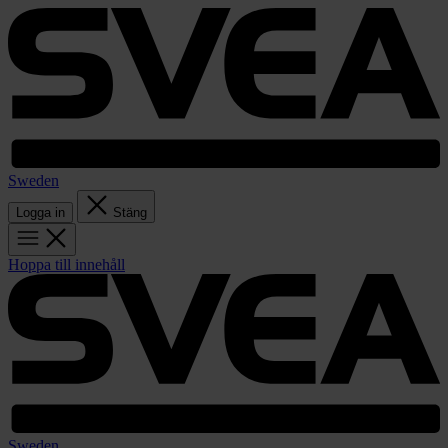
Sweden
Logga in
Stäng
Hoppa till innehåll
Sweden