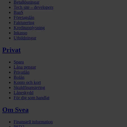
Betallösningar
Tech site – developers
BaaS
Företagslån
Fakturering
Kreditupplysning
Inkasso
Utbildningar
Privat
Spara
Låna pengar
Privatlån
Bolån
Konto och kort
Skuldfinansiering
Låneskydd
För dig som handlat
Om Svea
Finansiell information
PSD2