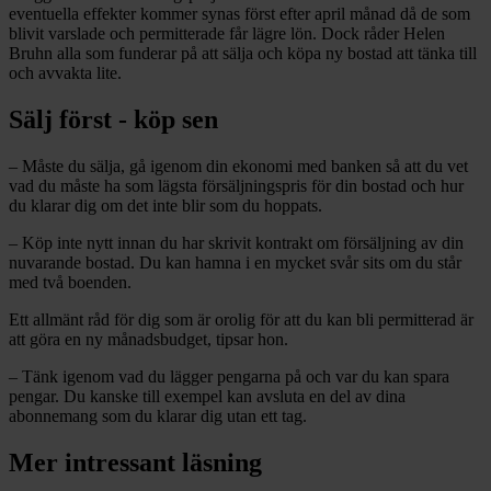
eventuella effekter kommer synas först efter april månad då de som
blivit varslade och permitterade får lägre lön. Dock råder Helen
Bruhn alla som funderar på att sälja och köpa ny bostad att tänka till
och avvakta lite.
Sälj först - köp sen
– Måste du sälja, gå igenom din ekonomi med banken så att du vet
vad du måste ha som lägsta försäljningspris för din bostad och hur
du klarar dig om det inte blir som du hoppats.
– Köp inte nytt innan du har skrivit kontrakt om försäljning av din
nuvarande bostad. Du kan hamna i en mycket svår sits om du står
med två boenden.
Ett allmänt råd för dig som är orolig för att du kan bli permitterad är
att göra en ny månadsbudget, tipsar hon.
– Tänk igenom vad du lägger pengarna på och var du kan spara
pengar. Du kanske till exempel kan avsluta en del av dina
abonnemang som du klarar dig utan ett tag.
Mer intressant läsning