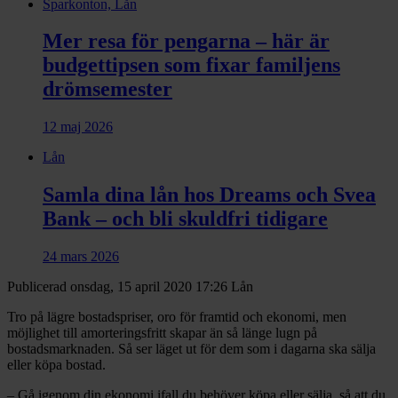
Sparkonton, Lån
Mer resa för pengarna – här är
budgettipsen som fixar familjens
drömsemester
12 maj 2026
Lån
Samla dina lån hos Dreams och Svea
Bank – och bli skuldfri tidigare
24 mars 2026
Publicerad onsdag, 15 april 2020 17:26
Lån
Tro på lägre bostadspriser, oro för framtid och ekonomi, men
möjlighet till amorteringsfritt skapar än så länge lugn på
bostadsmarknaden. Så ser läget ut för dem som i dagarna ska sälja
eller köpa bostad.
– Gå igenom din ekonomi ifall du behöver köpa eller sälja, så att du