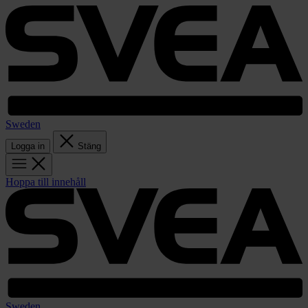
Sweden
Logga in
Stäng
Hoppa till innehåll
Sweden