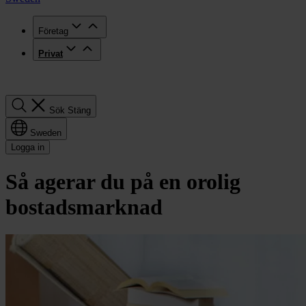
Företag
Privat
Sök
Sök
Stäng
Sweden
Logga in
Så agerar du på en orolig
bostadsmarknad