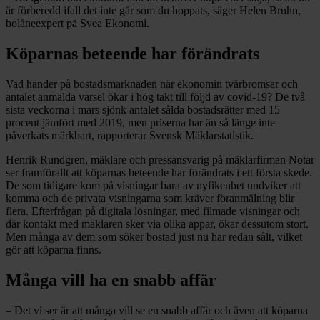
är förberedd ifall det inte går som du hoppats, säger Helen Bruhn,
bolåneexpert på Svea Ekonomi.
Köparnas beteende har förändrats
Vad händer på bostadsmarknaden när ekonomin tvärbromsar och
antalet anmälda varsel ökar i hög takt till följd av covid-19? De två
sista veckorna i mars sjönk antalet sålda bostadsrätter med 15
procent jämfört med 2019, men priserna har än så länge inte
påverkats märkbart, rapporterar Svensk Mäklarstatistik.
Henrik Rundgren, mäklare och pressansvarig på mäklarfirman Notar
ser framförallt att köparnas beteende har förändrats i ett första skede.
De som tidigare kom på visningar bara av nyfikenhet undviker att
komma och de privata visningarna som kräver föranmälning blir
flera. Efterfrågan på digitala lösningar, med filmade visningar och
där kontakt med mäklaren sker via olika appar, ökar dessutom stort.
Men många av dem som söker bostad just nu har redan sålt, vilket
gör att köparna finns.
Många vill ha en snabb affär
– Det vi ser är att många vill se en snabb affär och även att köparna