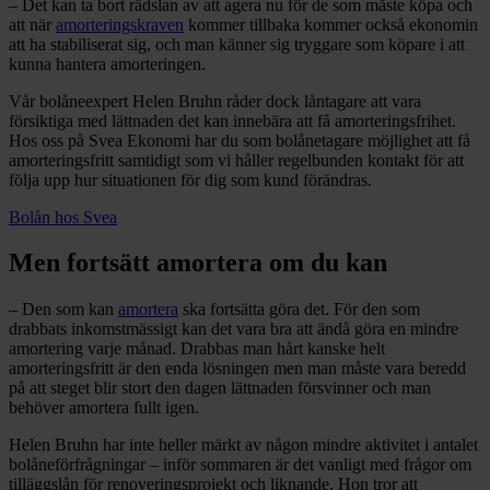
– Det kan ta bort rädslan av att agera nu för de som måste köpa och
att när
amorteringskraven
kommer tillbaka kommer också ekonomin
att ha stabiliserat sig, och man känner sig tryggare som köpare i att
kunna hantera amorteringen.
Vår bolåneexpert Helen Bruhn råder dock låntagare att vara
försiktiga med lättnaden det kan innebära att få amorteringsfrihet.
Hos oss på Svea Ekonomi har du som bolånetagare möjlighet att få
amorteringsfritt samtidigt som vi håller regelbunden kontakt för att
följa upp hur situationen för dig som kund förändras.
Bolån hos Svea
Men fortsätt amortera om du kan
– Den som kan
amortera
ska fortsätta göra det. För den som
drabbats inkomstmässigt kan det vara bra att ändå göra en mindre
amortering varje månad. Drabbas man hårt kanske helt
amorteringsfritt är den enda lösningen men man måste vara beredd
på att steget blir stort den dagen lättnaden försvinner och man
behöver amortera fullt igen.
Helen Bruhn har inte heller märkt av någon mindre aktivitet i antalet
bolåneförfrågningar – inför sommaren är det vanligt med frågor om
tilläggslån för renoveringsprojekt och liknande. Hon tror att