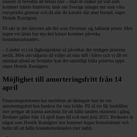
snarare är beredda att betala mer – man är osäker på vad som
kommer hända framöver, tänk om Sverige stänger ner som våra
europeiska grannar och då står du kanske där utan bostad, säger
Henrik Rundgren.
På sikt är det däremot allt fler som förväntar sig fallande priser. Men
ingen vet ännu hur mycket krisen kommer påverka
bostadsmarknaden.
– Landar vi i en lågkonjunktur så påverkar det rimligen priserna
nedåt. Men om säljarna då väljer att sitta still i båten och vi får ett
minskat utbud av bostäder kan det samtidigt hålla priserna uppe,
säger Henrik Rundgren.
Möjlighet till amorteringsfritt från 14
april
Finansinspektionen har meddelat att låntagare kan be om
amorteringsfritt hos banken för sina bolån. På så vis får hushållen
mer pengar att kunna använda för att hålla landets ekonomi i gång.
Beslutet gäller från 14 april fram till och med juni 2021. Beskedet är
något som Henrik Rundgren tror kommer lugna bostadsletare och
bidra till att hålla bostadsmarknaden mer stabil.