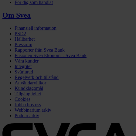
För dig som handlat
Om Svea
Finansiell information
PSD2
Hållbarhet
Pressrum
Rapporter från Svea Bank
Fusionen Svea Ekonomi - Svea Bank
Våra kunder
Integritet
Svårlurad
Regelverk och tillstånd
Användarvillkor
Kundklagomål
Tillgänglighet
Cookies
Jobba hos oss
Webbinarium arkiv
Poddar arkiv