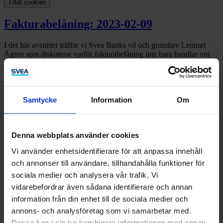
Tillåt cookies
Fakturabelåning: 2023-02-09
I det här avsnittet träffar vi Svea Banks vd och grundare Lennart
Ågren som diskuterar varför fakturabelåning inte bara handlar om
finansiering tillsammans med Ulrika Fornander, chef
Fakturafinansiering på Svea Bank.
Med på länk är en av Norges största banker DNB och Svea Norge
som pratar om den outnyttjade potential som finns i ett företags
Samtycke
Information
Om
reskontra.
Med i studion är - Moderator är Fredrik Berling.
Denna webbplats använder cookies
Kommande webbinarier och utbildningar
Vi använder enhetsidentifierare för att anpassa innehåll
och annonser till användare, tillhandahålla funktioner för
Kontakta oss
sociala medier och analysera vår trafik. Vi
vidarebefordrar även sådana identifierare och annan
Kontakt Företag
information från din enhet till de sociala medier och
Kontakt Privat
annons- och analysföretag som vi samarbetar med.
LinkedIn
Dessa kan i sin tur kombinera informationen med annan