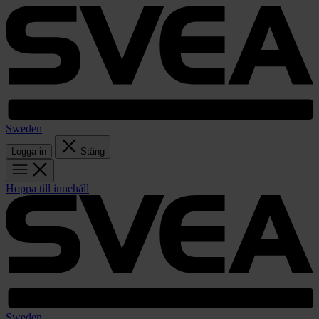
Sweden
Logga in
Stäng
Hoppa till innehåll
Sweden