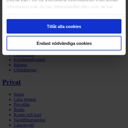
information som du har tillhandahållit eller som de har
Företag
samlat in när du har använt deras tjänster.
Företagsbanken
Tillåt alla cookies
Finansiering
Betallösningar
Tech site – developers
Endast nödvändiga cookies
BaaS
Företagslån
Fakturering
Kreditupplysning
Inkasso
Utbildningar
Privat
Spara
Låna pengar
Privatlån
Bolån
Konto och kort
Skuldfinansiering
Låneskydd