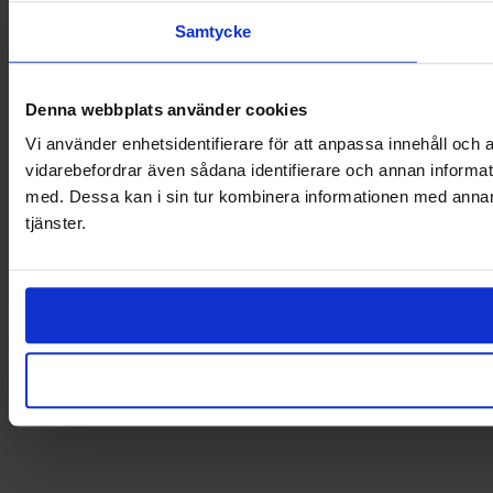
Finansieringslösningar för företag och privatpersoner
Samtycke
Gå till Företag
Gå till Privat
© 2026 Svea Bank
Denna webbplats använder cookies
Evenemangsgatan 31 — SE-169 81 Solna — 08 735 90 00 —
Vi använder enhetsidentifierare för att anpassa innehåll och a
info@svea.com — org.nr 556158‑7634
vidarebefordrar även sådana identifierare och annan informat
Finland
med. Dessa kan i sin tur kombinera informationen med annan i
Norway
tjänster.
Denmark
Estonia
Netherlands
Belgium
Switzerland
Austria
Germany
About Svea Group