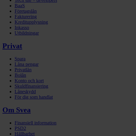
Tech site – developers
BaaS
Företagslån
Fakturering
Kreditupplysning
Inkasso
Utbildningar
Privat
Spara
Låna pengar
Privatlån
Bolån
Konto och kort
Skuldfinansiering
Låneskydd
För dig som handlat
Om Svea
Finansiell information
PSD2
Hållbarhet