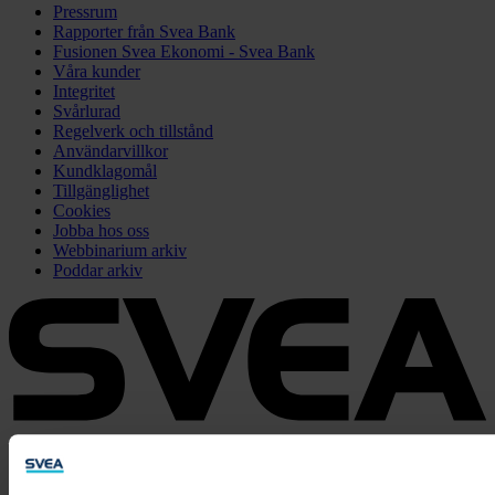
Pressrum
Rapporter från Svea Bank
Fusionen Svea Ekonomi - Svea Bank
Våra kunder
Integritet
Svårlurad
Regelverk och tillstånd
Användarvillkor
Kundklagomål
Tillgänglighet
Cookies
Jobba hos oss
Webbinarium arkiv
Poddar arkiv