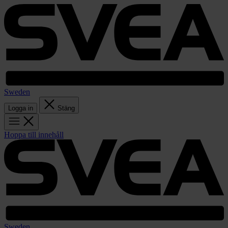
Sweden
Logga in
Stäng
Hoppa till innehåll
Sweden