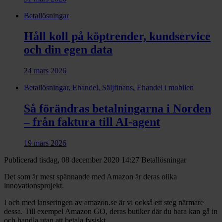
Betallösningar
Håll koll på köptrender, kundservice
och din egen data
24 mars 2026
Betallösningar, Ehandel, Säljfinans, Ehandel i mobilen
Så förändras betalningarna i Norden
– från faktura till AI-agent
19 mars 2026
Publicerad tisdag, 08 december 2020 14:27
Betallösningar
Det som är mest spännande med Amazon är deras olika
innovationsprojekt.
I och med lanseringen av amazon.se är vi också ett steg närmare
dessa. Till exempel Amazon GO, deras butiker där du bara kan gå in
och handla utan att betala fysiskt.