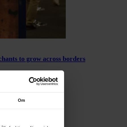
chants to grow across borders
Om