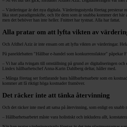
– Ni vet hur det gick, fortsätter Afdhel Aziz. Digitaliseringen var mer
– Värderingar är det nya digitala. Värderingsstyrda företag presterar re
lika stort paradigmskifte, och för dem som är snabba kommer det här a
men det behöver han inte heller. Fnittret har tystnat. Alla har fattat.
Alla pratar om att lyfta vikten av värderi
Och Afdhel Aziz är inte ensam om att lyfta vikten av värderingar. Hel
På paneldebatten "Hållbar e-handel som konkurrensfaktor" påpekar F
– Vi har alla tvingats till omställning på grund av digitaliseringen 
Lindex hållbarhetschef Anna-Karin Dahlberg deltar, håller med.
– Många företag ser fortfarande bara hållbarhetsarbete som en kostnad,
kommer att få riktigt höga kostnader framöver.
Det räcker inte att tänka återvinning
Och det räcker inte med att satsa på återvinning, som enligt en snabb 
– Hållbarhetsarbetet måste vara holistiskt och inkludera allt, konst
När han pratar värderingsstyrda företag är det inte plastmuggarnas vara