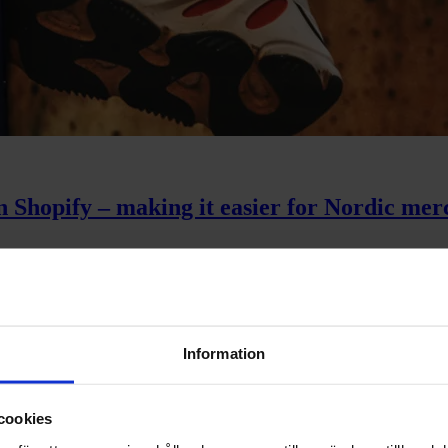
n Shopify – making it easier for Nordic mer
na beslut – inte styra dem
Information
cookies
kas du som e-handlare