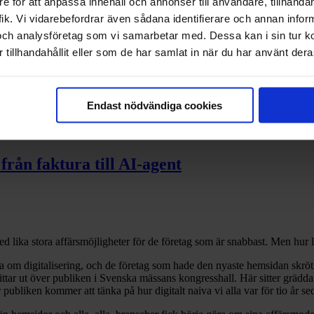
e för att anpassa innehåll och annonser till användare, tillhandah
ik. Vi vidarebefordrar även sådana identifierare och annan informa
och analysföretag som vi samarbetar med. Dessa kan i sin tur 
tillhandahållit eller som de har samlat in när du har använt deras
ch din egen data
Endast nödvändiga cookies
från faktura till AI-agent
 med lika stora affärsmöjligheter för de företag som är snabbast. Men hu
a om digitalisering, och de företag som hade den nyaste hemsidan skröt
tar ut över publiken i Svenska mässans kongresshall. Här sitter grädda
 publiken kommer att tänka på hur digitalt naiva vi alla var för tio år se