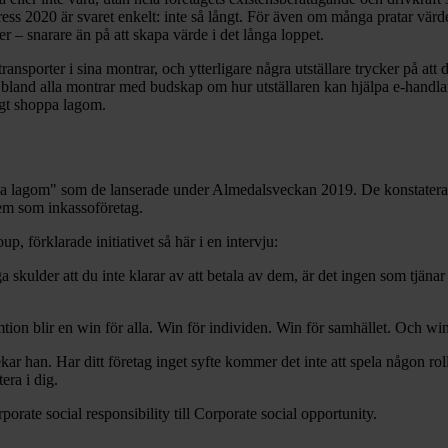
ss 2020 är svaret enkelt: inte så långt. För även om många pratar värde
er – snarare än på att skapa värde i det långa loppet.
transporter i sina montrar, och ytterligare några utställare trycker på at
 bland alla montrar med budskap om hur utställaren kan hjälpa e-handlaren
sagt shoppa lagom.
hoppa lagom" som de lanserade under Almedalsveckan 2019. De konstate
em som inkassoföretag.
örklarade initiativet så här i en intervju:
 skulder att du inte klarar av att betala av dem, är det ingen som tjänar 
tion blir en win för alla. Win för individen. Win för samhället. Och win
ar han. Har ditt företag inget syfte kommer det inte att spela någon rol
era i dig.
orate social responsibility till Corporate social opportunity.