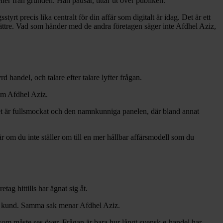
ller från grunden. Han pausar, tittar ut över publiken.
rt precis lika centralt för din affär som digitalt är idag. Det är ett
bättre. Vad som händer med de andra företagen säger inte Afdhel Aziz,
andel, och talare efter talare lyfter frågan.
om Afdhel Aziz.
riet är fullsmockat och den namnkunniga panelen, där bland annat
r om du inte ställer om till en mer hållbar affärsmodell som du
ag hittills har ägnat sig åt.
mot kund. Samma sak menar Afdhel Aziz.
t som måste ses över. Frågan är bara hur långt svensk e-handel har