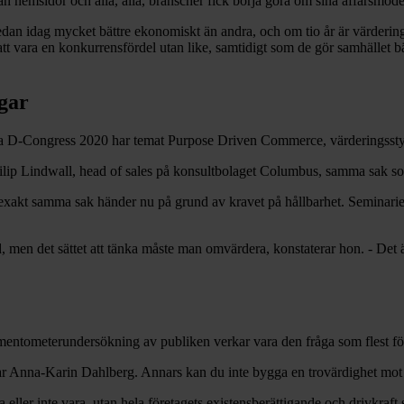
 än hemsidor och alla, alla, branscher fick börja göra om sina affärsmode
dan idag mycket bättre ekonomiskt än andra, och om tio år är värderingssty
tt vara en konkurrensfördel utan like, samtidigt som de gör samhället 
ngar
a D-Congress 2020 har temat Purpose Driven Commerce, värderingsstyrd h
ilip Lindwall, head of sales på konsultbolaget Columbus, samma sak s
och exakt samma sak händer nu på grund av kravet på hållbarhet. Semina
 men det sättet att tänka måste man omvärdera, konstaterar hon. - Det ä
mentometerundersökning av publiken verkar vara den fråga som flest föret
aterar Anna-Karin Dahlberg. Annars kan du inte bygga en trovärdighet 
 eller inte vara, utan hela företagets existensberättigande och drivkraf