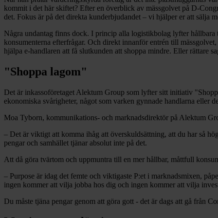
kommit i det här skiftet? Efter en överblick av mässgolvet på D-Congre
det. Fokus är på det direkta kunderbjudandet – vi hjälper er att sälja m
Några undantag finns dock. I princip alla logistikbolag lyfter hållbara 
konsumenterna efterfrågar. Och direkt innanför entrén till mässgolvet,
hjälpa e-handlaren att få slutkunden att shoppa mindre. Eller rättare 
"Shoppa lagom"
Det är inkassoföretaget Alektum Group som lyfter sitt initiativ "S
ekonomiska svårigheter, något som varken gynnade handlarna eller d
Moa Tyborn, kommunikations- och marknadsdirektör på Alektum Group, f
– Det är viktigt att komma ihåg att överskuldsättning, att du har så höga
pengar och samhället tjänar absolut inte på det.
Att då göra tvärtom och uppmuntra till en mer hållbar, måttfull konsum
– Purpose är idag det femte och viktigaste P:et i marknadsmixen, påpek
ingen kommer att vilja jobba hos dig och ingen kommer att vilja invest
Du måste tjäna pengar genom att göra gott - det är dags att gå från Corp