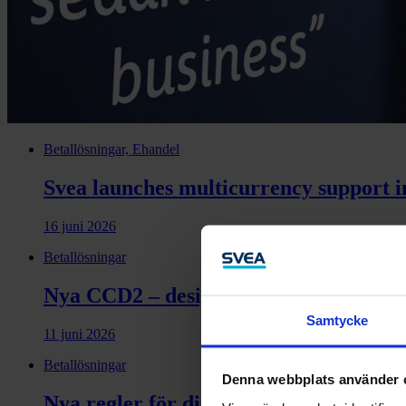
Betallösningar, Ehandel
Svea launches multicurrency support i
16 juni 2026
Betallösningar
Nya CCD2 – designen ska stödja medvet
Samtycke
11 juni 2026
Betallösningar
Denna webbplats använder 
Nya regler för distansavtal – så påver