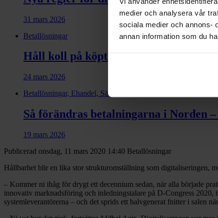
Vi använder enhetsidentifierar
medier och analysera vår traf
31 mars 2026
sociala medier och annons- 
Betallösningar
annan information som du har 
Håll koll på köptrender, kundservice o
24 mars 2026
Betallösningar, Ehandel, Säljfinans, Ehandel i mobilen
Så förändras betalningarna i Norden – 
19 mars 2026
Publicerad onsdag, 11 mars 2020 14:40
Betallösningar
Hållbarhet blir en lika stor strukturomställning som digitaliseringen,
– Kommer ni ihåg för drygt ett decennium sedan, när alla började prat
innovativ marknadsföring och inledningstalare på D-Congress 2020, tit
systemleverantörerna – och det sprids ett halvgenerat fnitter i salen när