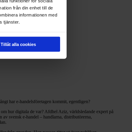
ålla funktioner för sociala
tion från din enhet till de
kombinera informationen med
 tjänster.
Tillåt alla cookies
r långt har e‑handelsföretagen kommit, egentligen?
 om hur digitala de var? Afdhel Aziz, världsledande expert på
n av svensk e-handel – handlarna, distributörerna,
dan.