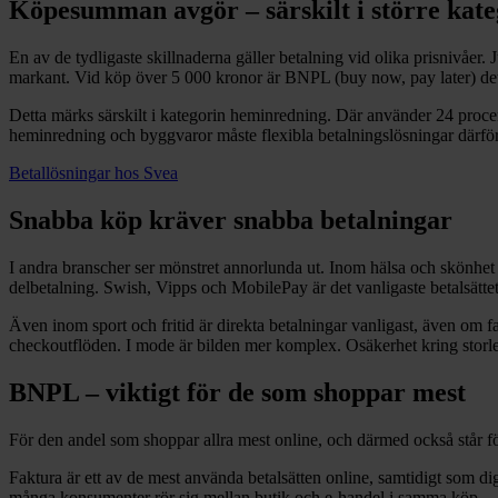
Köpesumman avgör – särskilt i större kate
En av de tydligaste skillnaderna gäller betalning vid olika prisnivåer.
markant. Vid köp över 5 000 kronor är BNPL (buy now, pay later) de
Detta märks särskilt i kategorin heminredning. Där använder 24 proce
heminredning och byggvaror måste flexibla betalningslösningar därför 
Betallösningar hos Svea
Snabba köp kräver snabba betalningar
I andra branscher ser mönstret annorlunda ut. Inom hälsa och skönhet
delbetalning. Swish, Vipps och MobilePay är det vanligaste betalsättet 
Även inom sport och fritid är direkta betalningar vanligast, även om fa
checkoutflöden. I mode är bilden mer komplex. Osäkerhet kring storlek
BNPL – viktigt för de som shoppar mest
För den andel som shoppar allra mest online, och därmed också står för f
Faktura är ett av de mest använda betalsätten online, samtidigt som d
många konsumenter rör sig mellan butik och e-handel i samma köp.