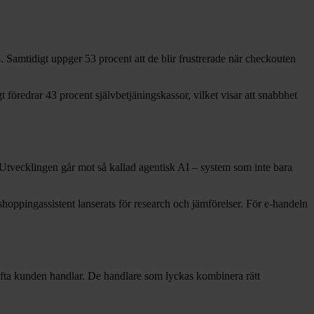
 Samtidigt uppger 53 procent att de blir frustrerade när checkouten
t föredrar 43 procent självbetjäningskassor, vilket visar att snabbhet
 Utvecklingen går mot så kallad agentisk AI – system som inte bara
oppingassistent lanserats för research och jämförelser. För e-handeln
ur ofta kunden handlar. De handlare som lyckas kombinera rätt