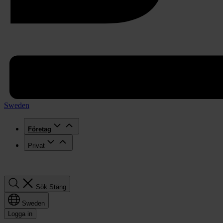
Sweden
Företag
Privat
Sök
Sök
Stäng
Sweden
Logga in