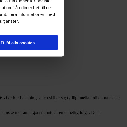
ålla funktioner för sociala
tion från din enhet till de
kombinera informationen med
 tjänster.
Tillåt alla cookies
visar hur betalningsvalen skiljer sig tydligt mellan olika branscher.
anske mer än någonsin, inte är en enhetlig fråga. De är