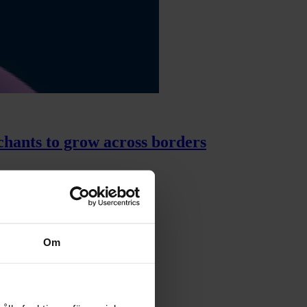
chants to grow across borders
Om