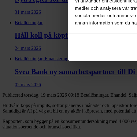
Vi använder enhetsidentifierar
medier och analysera vår traf
31 mars 2026
sociala medier och annons- 
Betallösningar
annan information som du har 
Håll koll på köptrender, kundservice o
24 mars 2026
Betallösningar, Finansiering
Svea Bank ny samarbets­partner till Di
02 mars 2026
Publicerad torsdag, 19 mars 2026 09:18
Betallösningar, Ehandel, Sälj
Hudvård köps på impuls, soffor planeras i månader och löparskor föregå
Samtidigt är AI på väg att bli en ny aktör i köpresan, med potential a
Rapporten, som bygger på en konsumentundersökning med 4 000 respond
situationsberoende och branschspecifika.