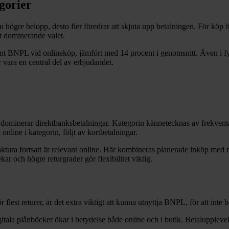
gorier
 Ju högre belopp, desto fler föredrar att skjuta upp betalningen. För köp
t dominerande valet.
nt BNPL vid onlineköp, jämfört med 14 procent i genomsnitt. Även i fys
vara en central del av erbjudandet.
 dominerar direktbanksbetalningar. Kategorin kännetecknas av frekventa
online i kategorin, följt av kortbetalningar.
ktura fortsatt är relevant online. Här kombineras planerade inköp med me
ar och högre returgrader gör flexibilitet viktig.
lest returer, är det extra viktigt att kunna utnyttja BNPL, för att inte 
igitala plånböcker ökar i betydelse både online och i butik. Betalupple