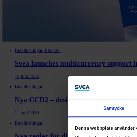
Betallösningar, Ehandel
Svea launches multicurrency support i
16 juni 2026
Betallösningar
Nya CCD2 – designen ska stödja medvet
Samtycke
11 juni 2026
Betallösningar
Denna webbplats använder 
Nya regler för distansavtal – så påver