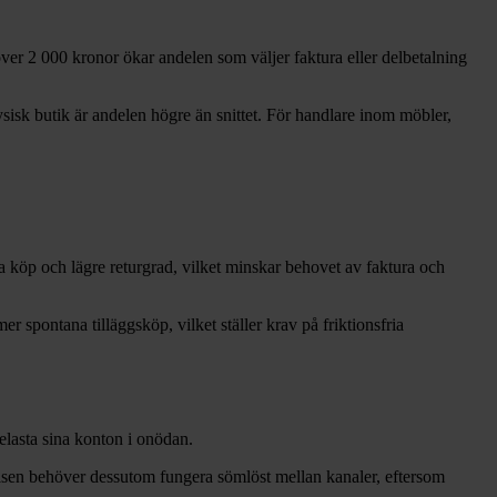
 över 2 000 kronor ökar andelen som väljer faktura eller delbetalning
isk butik är andelen högre än snittet. För handlare inom möbler,
 köp och lägre returgrad, vilket minskar behovet av faktura och
r spontana tilläggsköp, vilket ställer krav på friktionsfria
belasta sina konton i onödan.
velsen behöver dessutom fungera sömlöst mellan kanaler, eftersom