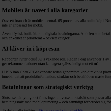
Mobilen är navet i alla kategorier
Oavsett bransch är mobilen central. 65 procent av alla onlineköp i No
inte är anpassad för mobil.
Även i fysisk butik ökar de digitala betalningarna. Andelen som betalade
och enkelhet är prioriterat – oavsett kategori.
AI kliver in i köpresan
Rapporten lyfter också AI:s växande roll. Redan i dag använder 1 av 1
ger rekommendationer utan kan agera självständigt mot ett mål.
I USA kan ChatGPT-användare redan genomföra köp direkt via plattform
innebär det att produktinformation, struktur och betalflöden måste f
Betalningar som strategiskt verktyg
Slutsatsen är tydlig: det finns inget universellt betalsätt som passar 
betalningsmix med mobiloptimering – och samtidigt förbereder sig för A
Ta del av alla insikter –
läs rapporten i sin helhet här