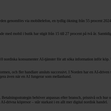
rden genomförs via mobiltelefon, en tydlig ökning från 55 procent 2024.
 med mobil i butik har stigit från 15 till 27 procent på två år. Samtidig
0 nordiska konsumenter AI-tjänster för att söka information inför köp.
en, och fler handlare ansluts successivt. I Norden har en AI-driven sh
ungera även när en AI fungerar som mellanhand.
alla. Betalningsstrategin behöver anpassas efter bransch, prisnivå och h
I-drivna köpresor – står starkast i en allt mer digital nordisk handel.