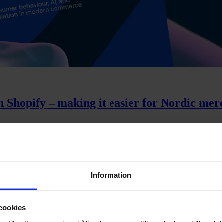
n Shopify – making it easier for Nordic mer
na beslut – inte styra dem
Information
cookies
kas du som e-handlare