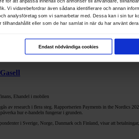
e för att anpassa innehåll och annonser till användare, tillhandah
ik. Vi vidarebefordrar även sådana identifierare och annan informa
och analysföretag som vi samarbetar med. Dessa kan i sin tur 
tillhandahållit eller som de har samlat in när du har använt deras
ch din egen data
Endast nödvändiga cookies
 Gasell
finans, Ehandel i mobilen
s av research i flera steg. Rapportserien Payments in the Nordics 2026 
tt påverka hur e-handeln fungerar i grunden.
enter i Sverige, Norge, Danmark och Finland, visar att betalningar, k