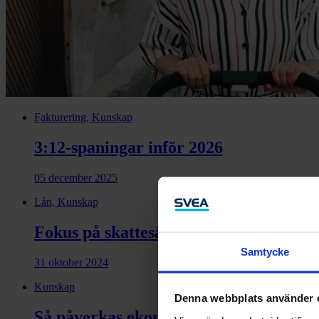
Fakturering, Kunskap
3:12-spaningar inför 2026
05 december 2025
Lån, Kunskap
Fokus på skattesänkningar i regeringe
Samtycke
31 oktober 2024
Kunskap
Denna webbplats använder 
Så påverkas ekonomin av att gå ner i a