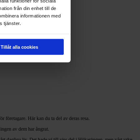
ålla funktioner för sociala
tion från din enhet till de
kombinera informationen med
 tjänster.
Tillåt alla cookies
r företagare. Här kan du ta del av deras resa.
 ingen av dem har ångrat.
 vårt dagliga liv. Det hade vi till viss del i Hökarängen, men vårt yrke