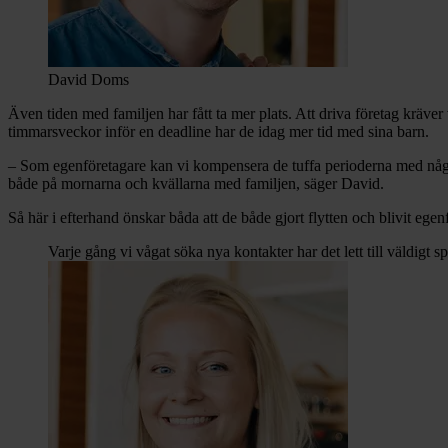
David Doms
Även tiden med familjen har fått ta mer plats. Att driva företag kräve
timmarsveckor inför en deadline har de idag mer tid med sina barn.
– Som egenföretagare kan vi kompensera de tuffa perioderna med någon e
både på mornarna och kvällarna med familjen, säger David.
Så här i efterhand önskar båda att de både gjort flytten och blivit ege
Varje gång vi vågat söka nya kontakter har det lett till väldig