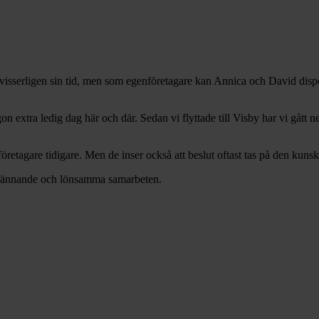
r visserligen sin tid, men som egenföretagare kan Annica och David dispon
xtra ledig dag här och där. Sedan vi flyttade till Visby har vi gått ner
nföretagare tidigare. Men de inser också att beslut oftast tas på den kuns
t spännande och lönsamma samarbeten.