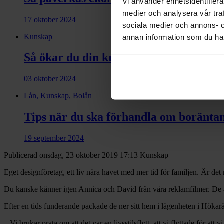
Vi använder enhetsidentifierar
medier och analysera vår traf
17 oktober 2024
sociala medier och annons- 
Kunskap
annan information som du har 
Så ökar du din kreditvärdighet
03 oktober 2024
Lån, Kunskap, Bolån
Tips när du ska förhandla om boränta
19 september 2024
Publicerad onsdag, 23 oktober 2019 17:13
Kunskap
Eget designföretag, ett liv nära havet med mer tid för familjen. Är det
Du kanske känner igen Annica och David från våra reklamfilmer. De är
Efter en tids funderande packade de ner sitt hem i lägenheten i Hökar
– Vi brukar prata om att det var en livsstilsflytt, att vi flyttade för at