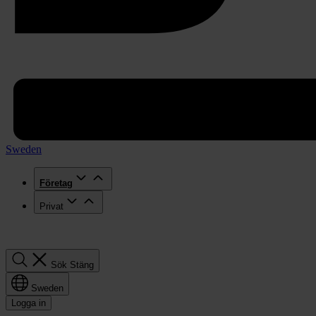
Sweden
Företag
Privat
Sök
Sök
Stäng
Sweden
Logga in