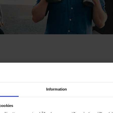
ns budget
Information
cookies
rbetstid