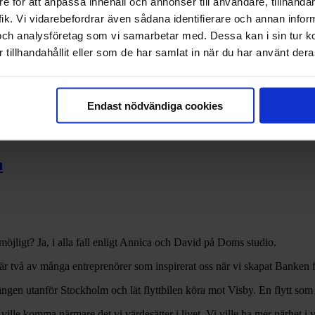
e för att anpassa innehåll och annonser till användare, tillhandah
ik. Vi vidarebefordrar även sådana identifierare och annan informa
och analysföretag som vi samarbetar med. Dessa kan i sin tur 
tillhandahållit eller som de har samlat in när du har använt deras
Endast nödvändiga cookies
n
 möjligt? Ja, i alla fall enligt Annica och David på Doms studio.
 två av många entreprenörer som inspirerat oss när vi skapat Banken fö
ängen utanför Stockholm och lät flyttbilen köra mot Visby. En flytt som
t vi ville komma närmare det vi värdesätter i livet. Vi ville ha mer närhet i