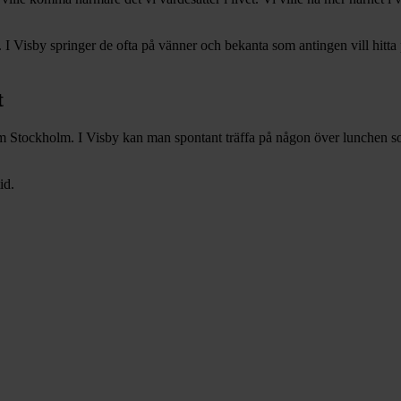
ön. I Visby springer de ofta på vänner och bekanta som antingen vill hitta
t
som Stockholm. I Visby kan man spontant träffa på någon över lunchen so
id.