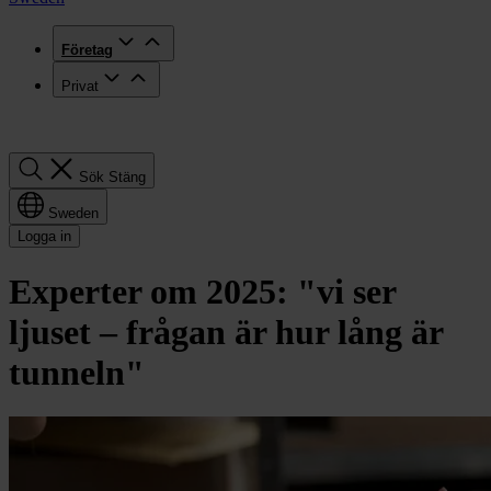
Företag
Privat
Sök
Sök
Stäng
Sweden
Logga in
Experter om 2025: "vi ser
ljuset – frågan är hur lång är
tunneln"