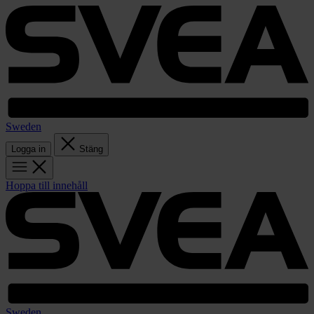
Sweden
Logga in
Stäng
Hoppa till innehåll
Sweden