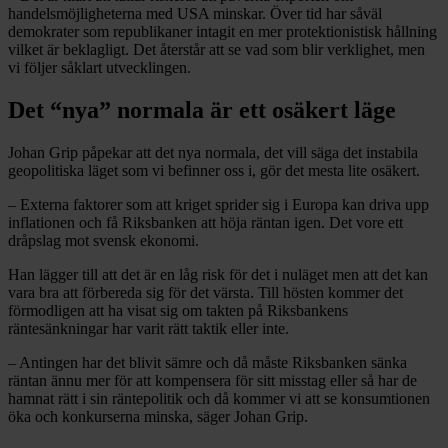
handelsmöjligheterna med USA minskar. Över tid har såväl
demokrater som republikaner intagit en mer protektionistisk hållning
vilket är beklagligt. Det återstår att se vad som blir verklighet, men
vi följer såklart utvecklingen.
Det “nya” normala är ett osäkert läge
Johan Grip påpekar att det nya normala, det vill säga det instabila
geopolitiska läget som vi befinner oss i, gör det mesta lite osäkert.
– Externa faktorer som att kriget sprider sig i Europa kan driva upp
inflationen och få Riksbanken att höja räntan igen. Det vore ett
dråpslag mot svensk ekonomi.
Han lägger till att det är en låg risk för det i nuläget men att det kan
vara bra att förbereda sig för det värsta. Till hösten kommer det
förmodligen att ha visat sig om takten på Riksbankens
räntesänkningar har varit rätt taktik eller inte.
– Antingen har det blivit sämre och då måste Riksbanken sänka
räntan ännu mer för att kompensera för sitt misstag eller så har de
hamnat rätt i sin räntepolitik och då kommer vi att se konsumtionen
öka och konkurserna minska, säger Johan Grip.