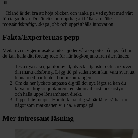
till:
– Ibland är det bra att höja blicken och tänka på vad syftet med vårt
företagande är. Det är ett stort uppdrag att hålla samhället
motståndskraftigt, skapa jobb och upprätthålla innovation.
Fakta/Experternas pepp
Medan vi navigerar osäkra tider bjuder våra experter på tips på hur
du kan hålla ditt företag redo för när högkonjunkturen återvänder.
Testa nya saker, jämför avtal, utveckla tjänster och tänk över
din marknadsföring. Lägg tid på sådant som kan vara svårt att
hinna med när hjulen börjar snurra igen.
Om du har lyckats anpassa dig till det nya läget så kan du
kliva in i högkonjunkturen i en slimmad kostnadskostym –
och hålla uppe lönsamheten direkt.
Tappa inte hoppet. Har du klarat dig så här långt så har du
något som marknaden vill ha. Kämpa på.
Mer intressant läsning