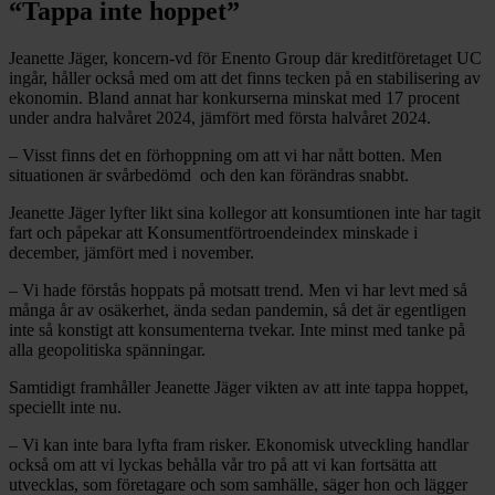
“Tappa inte hoppet”
Jeanette Jäger, koncern-vd för Enento Group där kreditföretaget UC
ingår, håller också med om att det finns tecken på en stabilisering av
ekonomin. Bland annat har konkurserna minskat med 17 procent
under andra halvåret 2024, jämfört med första halvåret 2024.
– Visst finns det en förhoppning om att vi har nått botten. Men
situationen är svårbedömd och den kan förändras snabbt.
Jeanette Jäger lyfter likt sina kollegor att konsumtionen inte har tagit
fart och påpekar att Konsumentförtroendeindex minskade i
december, jämfört med i november.
– Vi hade förstås hoppats på motsatt trend. Men vi har levt med så
många år av osäkerhet, ända sedan pandemin, så det är egentligen
inte så konstigt att konsumenterna tvekar. Inte minst med tanke på
alla geopolitiska spänningar.
Samtidigt framhåller Jeanette Jäger vikten av att inte tappa hoppet,
speciellt inte nu.
– Vi kan inte bara lyfta fram risker. Ekonomisk utveckling handlar
också om att vi lyckas behålla vår tro på att vi kan fortsätta att
utvecklas, som företagare och som samhälle, säger hon och lägger