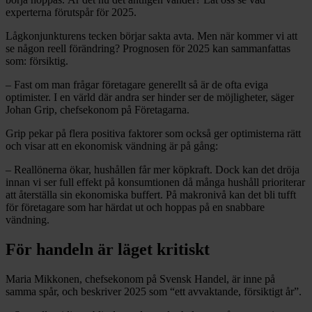
experterna förutspår för 2025.
Lågkonjunkturens tecken börjar sakta avta. Men när kommer vi att
se någon reell förändring? Prognosen för 2025 kan sammanfattas
som: försiktig.
– Fast om man frågar företagare generellt så är de ofta eviga
optimister. I en värld där andra ser hinder ser de möjligheter, säger
Johan Grip, chefsekonom på Företagarna.
Grip pekar på flera positiva faktorer som också ger optimisterna rätt
och visar att en ekonomisk vändning är på gång:
– Reallönerna ökar, hushållen får mer köpkraft. Dock kan det dröja
innan vi ser full effekt på konsumtionen då många hushåll prioriterar
att återställa sin ekonomiska buffert. På makronivå kan det bli tufft
för företagare som har härdat ut och hoppas på en snabbare
vändning.
För handeln är läget kritiskt
Maria Mikkonen, chefsekonom på Svensk Handel, är inne på
samma spår, och beskriver 2025 som “ett avvaktande, försiktigt år”.