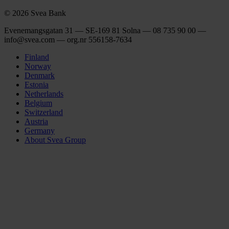
© 2026 Svea Bank
Evenemangsgatan 31 — SE-169 81 Solna — 08 735 90 00 —
info@svea.com — org.nr 556158‑7634
Finland
Norway
Denmark
Estonia
Netherlands
Belgium
Switzerland
Austria
Germany
About Svea Group