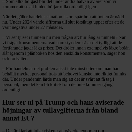
– Som allra tidigast blir det under andra halvan av året som vi
kommer att se att hjulen börjar rulla ordentligt igen.
När det gäller handelns situation i stort spår hon att botten är nådd
nu. Under 2024 vände siffrorna till slut försiktigt uppåt efter att de
varit negativa under 27 månader.
– Vi ser ljuset i tunneln nu men frågan är: hur lång är tunneln? När
vi frågar konsumenterna vad som styr dem så är det tydligt att de
fortfarande jagar låga priser. Det dröjer innan exempelvis lägre bolån
slår igenom i plånboken hos den enskilda konsumenten, säger hon
och fortsätter:
– För handeln är det problematiskt inte minst eftersom man har
behållit mycket personal trots att behovet kanske inte riktigt funnits
där. Under pandemin lärde man sig att det är svårt att få tag i
personal, men det kan bli kritiskt om det inte kommer igång
ordentligt.
Hur ser ni på Trump och hans aviserade
höjningar av tullavgifterna från bland
annat EU?
– Det är klart att tullar riskerar att påverka exporten om