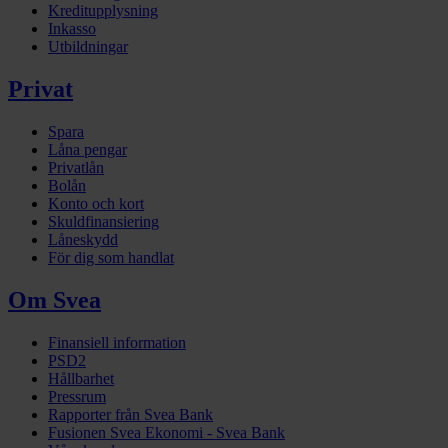
Kreditupplysning
Inkasso
Utbildningar
Privat
Spara
Låna pengar
Privatlån
Bolån
Konto och kort
Skuldfinansiering
Låneskydd
För dig som handlat
Om Svea
Finansiell information
PSD2
Hållbarhet
Pressrum
Rapporter från Svea Bank
Fusionen Svea Ekonomi - Svea Bank