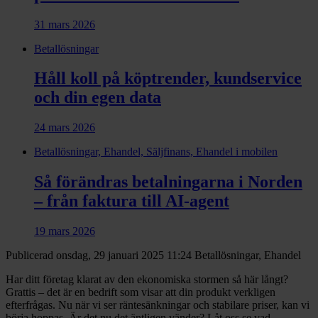
31 mars 2026
Betallösningar
Håll koll på köptrender, kundservice
och din egen data
24 mars 2026
Betallösningar, Ehandel, Säljfinans, Ehandel i mobilen
Så förändras betalningarna i Norden
– från faktura till AI-agent
19 mars 2026
Publicerad onsdag, 29 januari 2025 11:24
Betallösningar, Ehandel
Har ditt företag klarat av den ekonomiska stormen så här långt?
Grattis – det är en bedrift som visar att din produkt verkligen
efterfrågas. Nu när vi ser räntesänkningar och stabilare priser, kan vi
börja hoppas. Är det nu det äntligen vänder? Låt oss se vad