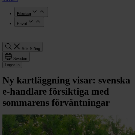
Företag
Privat
Sök
Sök
Stäng
Sweden
Logga in
Ny kartläggning visar: svenska
e‑handlare försiktiga med
sommarens förväntningar