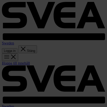
Sweden
Logga in
Stäng
Hoppa till innehåll
Sweden