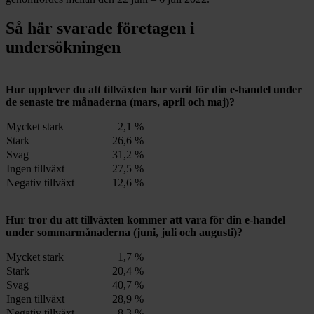
Så här svarade företagen i
undersökningen
Hur upplever du att tillväxten har varit för din e-handel under
de senaste tre månaderna (mars, april och maj)?
Mycket stark
2,1 %
Stark
26,6 %
Svag
31,2 %
Ingen tillväxt
27,5 %
Negativ tillväxt
12,6 %
Hur tror du att tillväxten kommer att vara för din e-handel
under sommarmånaderna (juni, juli och augusti)?
Mycket stark
1,7 %
Stark
20,4 %
Svag
40,7 %
Ingen tillväxt
28,9 %
Negativ tillväxt
8,3 %