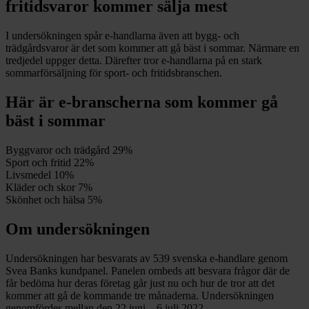
fritidsvaror kommer sälja mest
I undersökningen spår e-handlarna även att bygg- och
trädgårdsvaror är det som kommer att gå bäst i sommar. Närmare en
tredjedel uppger detta. Därefter tror e-handlarna på en stark
sommarförsäljning för sport- och fritidsbranschen.
Här är e-branscherna som kommer gå
bäst i sommar
Byggvaror och trädgård 29%
Sport och fritid 22%
Livsmedel 10%
Kläder och skor 7%
Skönhet och hälsa 5%
Om undersökningen
Undersökningen har besvarats av 539 svenska e-handlare genom
Svea Banks kundpanel. Panelen ombeds att besvara frågor där de
får bedöma hur deras företag går just nu och hur de tror att det
kommer att gå de kommande tre månaderna. Undersökningen
genomfördes mellan den 22 juni – 6 juli 2022.