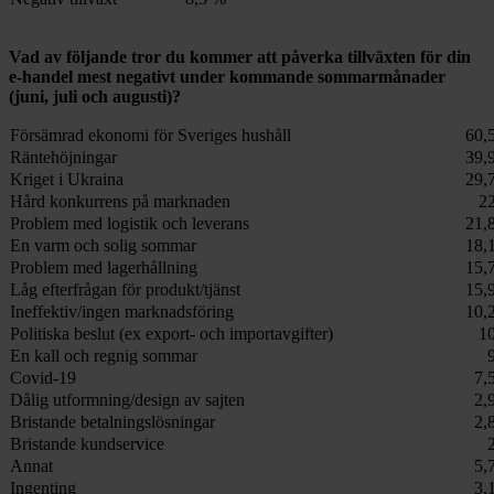
Vad av följande tror du kommer att påverka tillväxten för din
e-handel mest negativt under kommande sommarmånader
(juni, juli och augusti)?
Försämrad ekonomi för Sveriges hushåll
60,
Räntehöjningar
39,
Kriget i Ukraina
29,
Hård konkurrens på marknaden
2
Problem med logistik och leverans
21,
En varm och solig sommar
18,
Problem med lagerhållning
15,
Låg efterfrågan för produkt/tjänst
15,
Ineffektiv/ingen marknadsföring
10,
Politiska beslut (ex export- och importavgifter)
1
En kall och regnig sommar
Covid-19
7,
Dålig utformning/design av sajten
2,
Bristande betalningslösningar
2,
Bristande kundservice
Annat
5,
Ingenting
3,