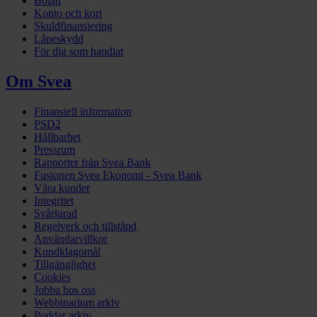
Bolån
Konto och kort
Skuldfinansiering
Låneskydd
För dig som handlat
Om Svea
Finansiell information
PSD2
Hållbarhet
Pressrum
Rapporter från Svea Bank
Fusionen Svea Ekonomi - Svea Bank
Våra kunder
Integritet
Svårlurad
Regelverk och tillstånd
Användarvillkor
Kundklagomål
Tillgänglighet
Cookies
Jobba hos oss
Webbinarium arkiv
Poddar arkiv