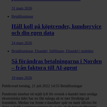
31 mars 2026
Betallösningar
Håll koll på köptrender, kundservice
och din egen data
24 mars 2026
Betallösningar, Ehandel, Säljfinans, Ehandel i mobilen
Så förändras betalningarna i Norden
– från faktura till AI-agent
19 mars 2026
Publicerad torsdag, 21 juli 2022 14:53
Betallösningar
Pandemin innebar ett rejält lyft för svensk e-handel men oroliga
ekonomiska tider har nu fått många att se mer försiktigt på
framtiden. Medan var femte e-handlare spår en stark tillväxt för
deras e-butik i sommar uppger sju av tio att de tror att tillväxten