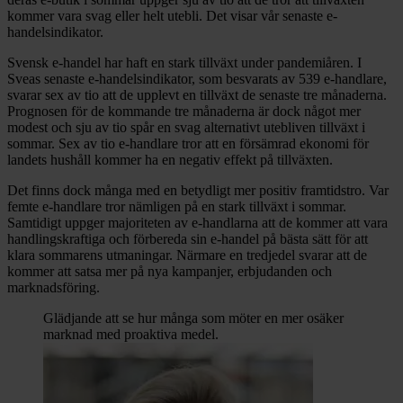
kommer vara svag eller helt utebli. Det visar vår senaste e-
handelsindikator.
Svensk e-handel har haft en stark tillväxt under pandemiåren. I
Sveas senaste e-handelsindikator, som besvarats av 539 e-handlare,
svarar sex av tio att de upplevt en tillväxt de senaste tre månaderna.
Prognosen för de kommande tre månaderna är dock något mer
modest och sju av tio spår en svag alternativt utebliven tillväxt i
sommar. Sex av tio e-handlare tror att en försämrad ekonomi för
landets hushåll kommer ha en negativ effekt på tillväxten.
Det finns dock många med en betydligt mer positiv framtidstro. Var
femte e-handlare tror nämligen på en stark tillväxt i sommar.
Samtidigt uppger majoriteten av e-handlarna att de kommer att vara
handlingskraftiga och förbereda sin e-handel på bästa sätt för att
klara sommarens utmaningar. Närmare en tredjedel svarar att de
kommer att satsa mer på nya kampanjer, erbjudanden och
marknadsföring.
Glädjande att se hur många som möter en mer osäker
marknad med proaktiva medel.