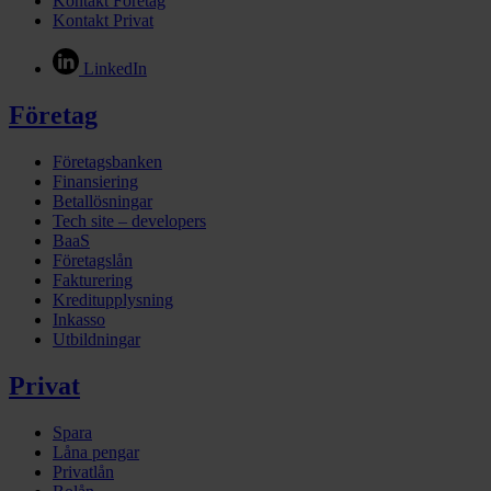
Kontakt Företag
Kontakt Privat
LinkedIn
Företag
Företagsbanken
Finansiering
Betallösningar
Tech site – developers
BaaS
Företagslån
Fakturering
Kreditupplysning
Inkasso
Utbildningar
Privat
Spara
Låna pengar
Privatlån