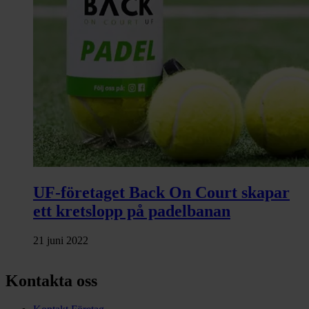
UF-företaget Back On Court skapar
ett kretslopp på padelbanan
21 juni 2022
Kontakta oss