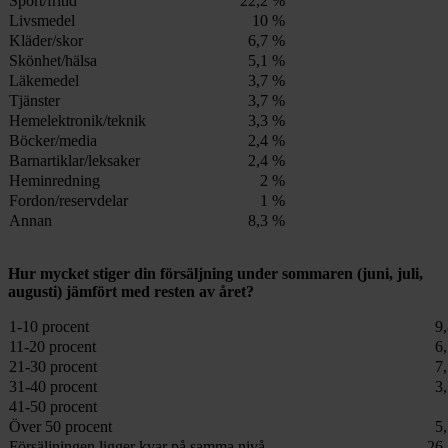
Sport/fritid
22,2 %
Livsmedel
10 %
Kläder/skor
6,7 %
Skönhet/hälsa
5,1 %
Läkemedel
3,7 %
Tjänster
3,7 %
Hemelektronik/teknik
3,3 %
Böcker/media
2,4 %
Barnartiklar/leksaker
2,4 %
Heminredning
2 %
Fordon/reservdelar
1 %
Annan
8,3 %
Hur mycket stiger din försäljning under sommaren (juni, juli,
augusti) jämfört med resten av året?
1-10 procent
9
11-20 procent
6
21-30 procent
7
31-40 procent
3
41-50 procent
Över 50 procent
5
Försäljningen ligger kvar på samma nivå
26