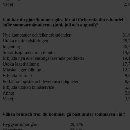
Vet ej
2, 
Vad har du gjort/kommer göra för att förbereda din e-handel
inför sommarmånaderna (juni, juli och augusti)?
Nya kampanjer och/eller erbjudanden
31,
Utöka marknadsföringen
28,
Ingenting
26,
Sökordsoptimera min e-butik
19,
Erbjuda nya eller säsongsbaserade produkter
19,
Utöka lagerhållning
17,
Minska lagerhållning
12,
Erbjuda fri frakt
8,
Förbättra logistik och leveransmöjligheter
8,
Erbjuda utökad kundservice
5,
Annat
5,
Vet ej
3,
Vilken bransch tror du kommer gå bäst under sommaren i år?
Byggvaror/trädgård
29,3 %