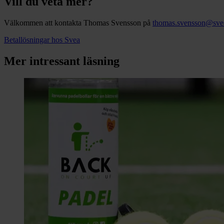
Vill du veta mer?
Välkommen att kontakta Thomas Svensson på
thomas.svensson@sve
Betallösningar hos Svea
Mer intressant läsning