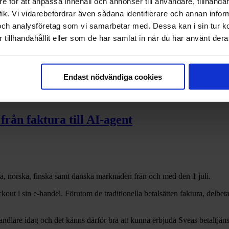
e för att anpassa innehåll och annonser till användare, tillhandah
ik. Vi vidarebefordrar även sådana identifierare och annan informa
och analysföretag som vi samarbetar med. Dessa kan i sin tur 
tillhandahållit eller som de har samlat in när du har använt deras
ch din egen data
Endast nödvändiga cookies
från faktura till AI-agent
a, norska, finska samt danska marknaden från och med den 1 juli.
ut i sin e-handel. Förutom de traditionella betalsätten faktura, delbet
andlare idag och det känns därför bra att kunna erbjuda Sveas betaltjä