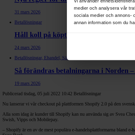
Vi använder enhetsidentifierar
medier och analysera vår traf
31 mars 2026
sociala medier och annons- 
Betallösningar
annan information som du har 
Håll koll på köptrender, kundservice o
24 mars 2026
Betallösningar, Ehandel, Säljfinans, Ehandel i mobilen
Så förändras betalningarna i Norden – 
19 mars 2026
Publicerad tisdag, 05 juli 2022 10:42
Betallösningar
Nu lanserar vi vår checkout på plattformen Shopify 2.0 på den svensk
Alla som idag är kunder till Shopify kan nu använda sig av Svea Checko
Swish, Vipps och Mobilepay.
– Shopify är en av de mest populära e-handelsplattformarna bland e-h