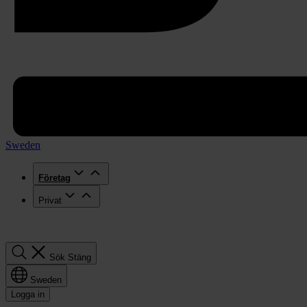
Sweden
Företag
Privat
Sök
Sök
Stäng
Sweden
Logga in