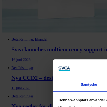
Betallösningar, Ehandel
Svea launches multicurrency support i
16 juni 2026
Betallösningar
Nya CCD2 – designen ska stödja medvet
Samtycke
11 juni 2026
Betallösningar
Denna webbplats använder 
Nya regler för distansavtal – så påver