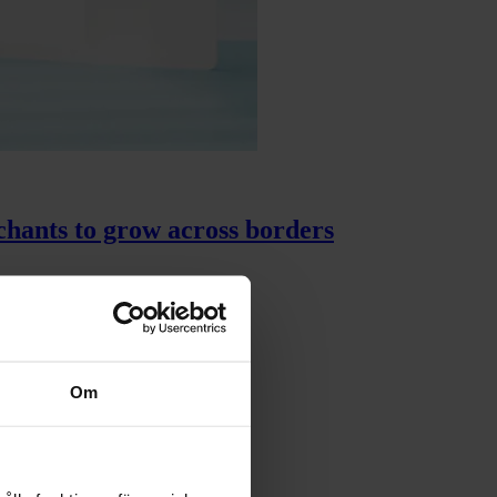
chants to grow across borders
Om