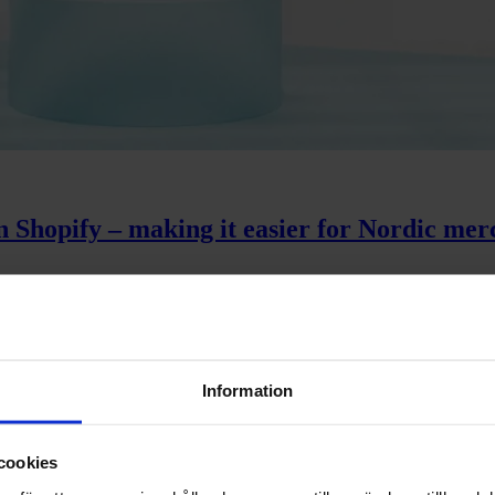
n Shopify – making it easier for Nordic mer
na beslut – inte styra dem
Information
cookies
kas du som e-handlare