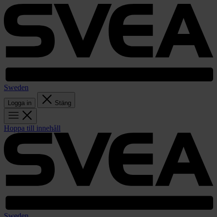
Sweden
Logga in
Stäng
Hoppa till innehåll
Sweden