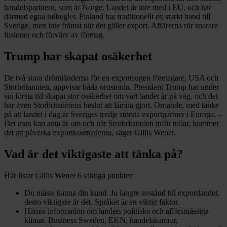
handelspartnern, som är Norge. Landet är inte med i EU, och har
därmed egna tullregler. Finland har traditionellt ett starkt band till
Sverige, men inte främst när det gäller export. Affärerna rör snarare
fusioner och förvärv av företag.
Trump har skapat osäkerhet
De två stora drömländerna för en exportsugen företagare, USA och
Storbritannien, uppvisar båda orosmoln. President Trump har under
sin första tid skapat stor osäkerhet om vart landet är på väg, och det
har även Storbritanniens beslut att lämna gjort. Oroande, med tanke
på att landet i dag är Sveriges tredje största exportpartner i Europa. –
Det man kan anta är om och när Storbritannien inför tullar, kommer
det att påverka exportkostnaderna, säger Gillis Wener.
Vad är det viktigaste att tänka på?
Här listar Gillis Wener 6 viktiga punkter:
Du måste känna din kund. Ju längre avstånd till exportlandet,
desto viktigare är det. Språket är en viktig faktor.
Hämta information om landets politiska och affärsmässiga
klimat. Business Sweden, EKN, handelskamrar,