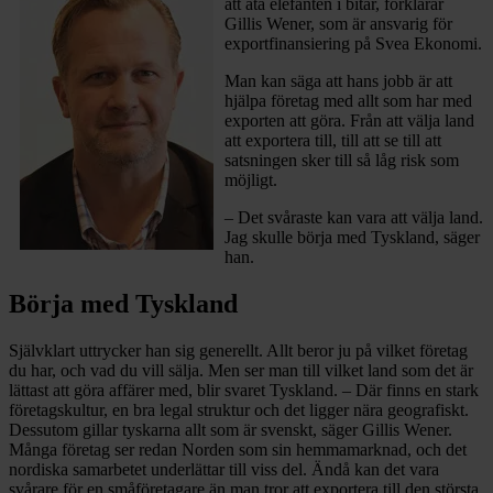
att äta elefanten i bitar, förklarar
Gillis Wener, som är ansvarig för
exportfinansiering på Svea Ekonomi.
Man kan säga att hans jobb är att
hjälpa företag med allt som har med
exporten att göra. Från att välja land
att exportera till, till att se till att
satsningen sker till så låg risk som
möjligt.
– Det svåraste kan vara att välja land.
Jag skulle börja med Tyskland, säger
han.
Börja med Tyskland
Självklart uttrycker han sig generellt. Allt beror ju på vilket företag
du har, och vad du vill sälja. Men ser man till vilket land som det är
lättast att göra affärer med, blir svaret Tyskland. – Där finns en stark
företagskultur, en bra legal struktur och det ligger nära geografiskt.
Dessutom gillar tyskarna allt som är svenskt, säger Gillis Wener.
Många företag ser redan Norden som sin hemmamarknad, och det
nordiska samarbetet underlättar till viss del. Ändå kan det vara
svårare för en småföretagare än man tror att exportera till den största