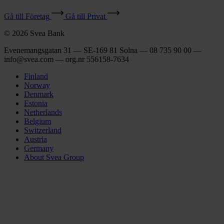
Gå till Företag
Gå till Privat
© 2026 Svea Bank
Evenemangsgatan 31 — SE-169 81 Solna — 08 735 90 00 —
info@svea.com — org.nr 556158‑7634
Finland
Norway
Denmark
Estonia
Netherlands
Belgium
Switzerland
Austria
Germany
About Svea Group