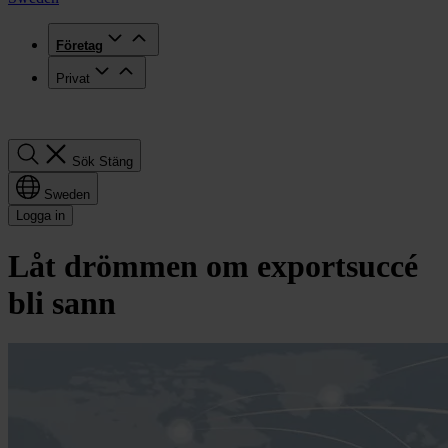
Företag
Privat
Sök
Sök
Stäng
Sweden
Logga in
Låt drömmen om exportsuccé
bli sann