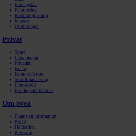
Företagslån
Fakturering
Kreditupplysning
Inkasso
Utbildningar
Privat
Spara
Låna pengar
Privatlån
Bolån
Konto och kort
Skuldfinansiering
Låneskydd
För dig som handlat
Om Svea
Finansiell information
PSD2
Hållbarhet
Pressrum