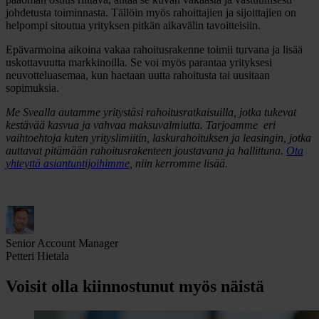
johdetusta toiminnasta. Tällöin myös rahoittajien ja sijoittajien on
helpompi sitoutua yrityksen pitkän aikavälin tavoitteisiin.
Epävarmoina aikoina vakaa rahoitusrakenne toimii turvana ja lisää
uskottavuutta markkinoilla. Se voi myös parantaa yrityksesi
neuvotteluasemaa, kun haetaan uutta rahoitusta tai uusitaan
sopimuksia.
Me Svealla autamme yritystäsi rahoitusratkaisuilla, jotka tukevat
kestävää kasvua ja vahvaa maksuvalmiutta. Tarjoamme eri
vaihtoehtoja kuten yrityslimiitin, laskurahoituksen ja leasingin, jotka
auttavat pitämään rahoitusrakenteen joustavana ja hallittuna.
Ota
yhteyttä asiantuntijoihimme
, niin kerromme lisää.
Senior Account Manager
Petteri Hietala
Voisit olla kiinnostunut myös näistä