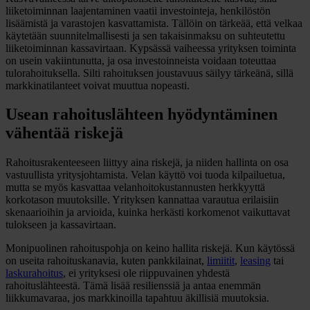
liiketoiminnan laajentaminen vaatii investointeja, henkilöstön
lisäämistä ja varastojen kasvattamista. Tällöin on tärkeää, että velkaa
käytetään suunnitelmallisesti ja sen takaisinmaksu on suhteutettu
liiketoiminnan kassavirtaan. Kypsässä vaiheessa yrityksen toiminta
on usein vakiintunutta, ja osa investoinneista voidaan toteuttaa
tulorahoituksella. Silti rahoituksen joustavuus säilyy tärkeänä, sillä
markkinatilanteet voivat muuttua nopeasti.
Usean rahoituslähteen hyödyntäminen
vähentää riskejä
Rahoitusrakenteeseen liittyy aina riskejä, ja niiden hallinta on osa
vastuullista yritysjohtamista. Velan käyttö voi tuoda kilpailuetua,
mutta se myös kasvattaa velanhoitokustannusten herkkyyttä
korkotason muutoksille. Yrityksen kannattaa varautua erilaisiin
skenaarioihin ja arvioida, kuinka herkästi korkomenot vaikuttavat
tulokseen ja kassavirtaan.
Monipuolinen rahoituspohja on keino hallita riskejä. Kun käytössä
on useita rahoituskanavia, kuten pankkilainat,
limiitit
,
leasing
tai
laskurahoitus
, ei yrityksesi ole riippuvainen yhdestä
rahoituslähteestä. Tämä lisää resilienssiä ja antaa enemmän
liikkumavaraa, jos markkinoilla tapahtuu äkillisiä muutoksia.