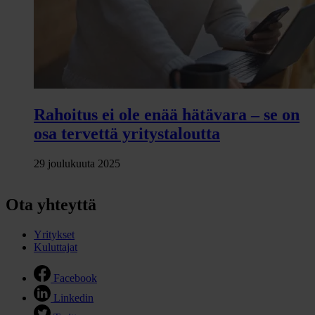
Rahoitus ei ole enää hätävara – se on
osa tervettä yritystaloutta
29 joulukuuta 2025
Ota yhteyttä
Yritykset
Kuluttajat
Facebook
Linkedin