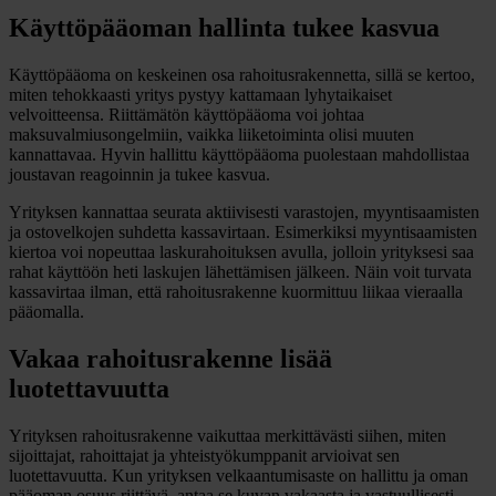
Käyttöpääoman hallinta tukee kasvua
Käyttöpääoma on keskeinen osa rahoitusrakennetta, sillä se kertoo,
miten tehokkaasti yritys pystyy kattamaan lyhytaikaiset
velvoitteensa. Riittämätön käyttöpääoma voi johtaa
maksuvalmiusongelmiin, vaikka liiketoiminta olisi muuten
kannattavaa. Hyvin hallittu käyttöpääoma puolestaan mahdollistaa
joustavan reagoinnin ja tukee kasvua.
Yrityksen kannattaa seurata aktiivisesti varastojen, myyntisaamisten
ja ostovelkojen suhdetta kassavirtaan. Esimerkiksi myyntisaamisten
kiertoa voi nopeuttaa laskurahoituksen avulla, jolloin yrityksesi saa
rahat käyttöön heti laskujen lähettämisen jälkeen. Näin voit turvata
kassavirtaa ilman, että rahoitusrakenne kuormittuu liikaa vieraalla
pääomalla.
Vakaa rahoitusrakenne lisää
luotettavuutta
Yrityksen rahoitusrakenne vaikuttaa merkittävästi siihen, miten
sijoittajat, rahoittajat ja yhteistyökumppanit arvioivat sen
luotettavuutta. Kun yrityksen velkaantumisaste on hallittu ja oman
pääoman osuus riittävä, antaa se kuvan vakaasta ja vastuullisesti