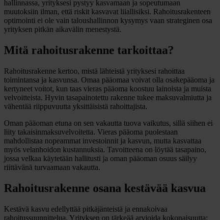
hallinnassa, yrityksesi pystyy kasvamaan ja sopeutumaan
muutoksiin ilman, että riskit kasvavat liiallisiksi. Rahoitusrakenteen
optimointi ei ole vain taloushallinnon kysymys vaan strateginen osa
yrityksen pitkän aikavälin menestystä.
Mitä rahoitusrakenne tarkoittaa?
Rahoitusrakenne kertoo, mistä lähteistä yrityksesi rahoittaa
toimintansa ja kasvunsa. Omaa pääomaa voivat olla osakepääoma ja
kertyneet voitot, kun taas vieras pääoma koostuu lainoista ja muista
velvoitteista. Hyvin tasapainotettu rakenne tukee maksuvalmiutta ja
vähentää riippuvuutta yksittäisistä rahoittajista.
Oman pääoman etuna on sen vakautta tuova vaikutus, sillä siihen ei
liity takaisinmaksuvelvoitetta. Vieras pääoma puolestaan
mahdollistaa nopeammat investoinnit ja kasvun, mutta kasvattaa
myös velanhoidon kustannuksia. Tavoitteena on löytää tasapaino,
jossa velkaa käytetään hallitusti ja oman pääoman osuus säilyy
riittävänä turvaamaan vakautta.
Rahoitusrakenne osana kestävää kasvua
Kestävä kasvu edellyttää pitkäjänteistä ja ennakoivaa
rahoitussuunnittelua. Yrityksen on tärkeää arvioida kokonaisuutta: