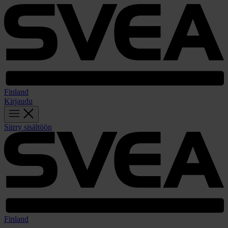
Finland
Kirjaudu
Siirry sisältöön
Finland