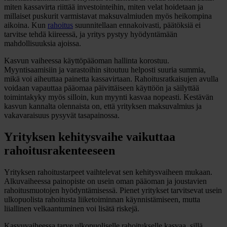
miten kassavirta riittää investointeihin, miten velat hoidetaan ja
millaiset puskurit varmistavat maksuvalmiuden myös heikompina
aikoina. Kun
rahoitus
suunnitellaan ennakoivasti, päätöksiä ei
tarvitse tehdä kiireessä, ja yritys pystyy hyödyntämään
mahdollisuuksia ajoissa.
Kasvun vaiheessa käyttöpääoman hallinta korostuu.
Myyntisaamisiin ja varastoihin sitoutuu helposti suuria summia,
mikä voi aiheuttaa painetta kassavirtaan. Rahoitusratkaisujen avulla
voidaan vapauttaa pääomaa päivittäiseen käyttöön ja säilyttää
toimintakyky myös silloin, kun myynti kasvaa nopeasti. Kestävän
kasvun kannalta olennaista on, että yrityksen maksuvalmius ja
vakavaraisuus pysyvät tasapainossa.
Yrityksen kehitysvaihe vaikuttaa
rahoitusrakenteeseen
Yrityksen rahoitustarpeet vaihtelevat sen kehitysvaiheen mukaan.
Alkuvaiheessa painopiste on usein oman pääoman ja joustavien
rahoitusmuotojen hyödyntämisessä. Pienet yritykset tarvitsevat usein
ulkopuolista rahoitusta liiketoiminnan käynnistämiseen, mutta
liiallinen velkaantuminen voi lisätä riskejä.
Kasvuvaiheessa tarve ulkopuoliselle rahoitukselle kasvaa, sillä