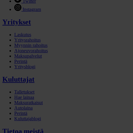
Twitter
Instagram
Yritykset
Laskutus
Yritysrahoitus
Myynnin rahoitus
Ajoneuvorahoitus
Maksupalvelut
Perintä
Yritysblogi
Kuluttajat
Talletukset
Hae lainaa
Maksuratkaisut
Autolaina
Perintä
Kuluttajablogi
Tietoa meistä